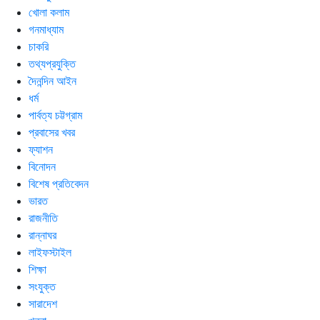
খোলা কলাম
গনমাধ্যাম
চাকরি
তথ্যপ্রযুক্তি
দৈনন্দিন আইন
ধর্ম
পার্বত্য চট্টগ্রাম
প্রবাসের খবর
ফ্যাশন
বিনোদন
বিশেষ প্রতিবেদন
ভারত
রাজনীতি
রান্নাঘর
লাইফস্টাইল
শিক্ষা
সংযুক্ত
সারাদেশ