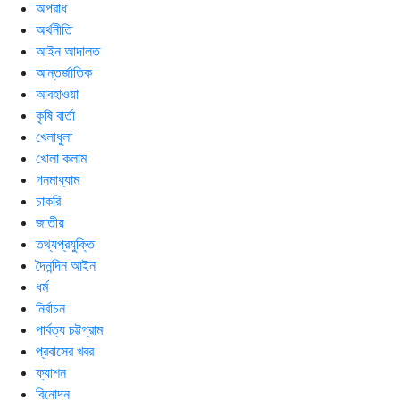
অপরাধ
অর্থনীতি
আইন আদালত
আন্তর্জাতিক
আবহাওয়া
কৃষি বার্তা
খেলাধুলা
খোলা কলাম
গনমাধ্যাম
চাকরি
জাতীয়
তথ্যপ্রযুক্তি
দৈনন্দিন আইন
ধর্ম
নির্বাচন
পার্বত্য চট্টগ্রাম
প্রবাসের খবর
ফ্যাশন
বিনোদন