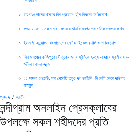
শোডাউন
রায়গঞ্জে হাঁসের খামারে বিষ প্রয়োগে হাঁস নিধনের অভিযোগ
বগুড়ায় নেশা সেবনে বাধা দেওয়ায় খামারি স্বপন প্রামানিক গুরুতর জখম
ইসলামী আন্দোলন বাংলাদেশের মোটরসাইকেল র‍্যালি ও গণসংযোগ
সিরাজগঞ্জের কাজিপুরে যৌতুকের জন্য স্ত্রী’কে হ-ত্যা-র দায়ে স্বামীর যাব-
জ্জী-বন কা-রা-দ-ন্ড
১৫ মামলা খেয়েছি, মার খেয়েছি তবুও দল ছাড়িনি- বিএনপি নেতা দাউদার
মাহমুদ
প্রচ্ছদ
/
জাতীয়
নন্দীগ্রাম অনলাইন প্রেসক্লাবের
উপলক্ষে সকল শহীদদের প্রতি