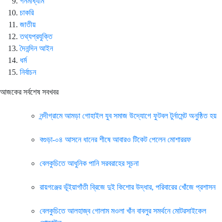
গনমাধ্যাম
চাকরি
জাতীয়
তথ্যপ্রযুক্তি
দৈনন্দিন আইন
ধর্ম
নির্বাচন
আজকের সর্বশেষ সবখবর
নন্দীগ্রামে আমড়া গোহাইল যুব সমাজ উদ্যোগে ফুটবল টুর্নামেন্ট অনুষ্ঠিত হয়
বগুড়া-০৪ আসনে ধানের শীষে আবারও টিকেট পেলেন মোশাররফ
বেলকুচিতে আধুনিক পানি সরবরাহের সূচনা
রায়গঞ্জের ভূঁইয়াগাঁতী ব্রিজে দুই কিশোর উদ্ধার, পরিবারের খোঁজে প্রশাসন
বেলকুচিতে আলহাজ্ব গোলাম মওলা খাঁন বাবলুর সমর্থনে মোটরসাইকেল