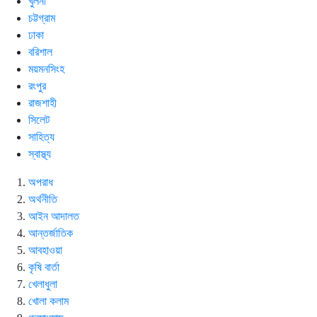
খুলনা
চট্টগ্রাম
ঢাকা
বরিশাল
ময়মনসিংহ
রংপুর
রাজশাহী
সিলেট
সাহিত্য
স্বাস্থ্য
অপরাধ
অর্থনীতি
আইন আদালত
আন্তর্জাতিক
আবহাওয়া
কৃষি বার্তা
খেলাধুলা
খোলা কলাম