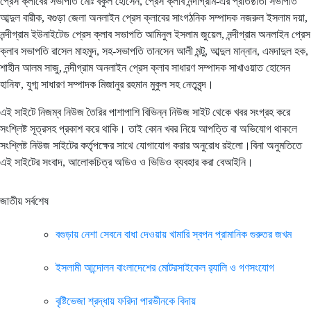
প্রেস ক্লাবের সভাপতি মোঃ বকুল হোসেন, প্রেস ক্লাব নন্দীগ্রাম-এর প্রতিষ্ঠাতা সভাপতি
আব্দুল বারীক, বগুড়া জেলা অনলাইন প্রেস ক্লাবের সাংগঠনিক সম্পাদক নজরুল ইসলাম দয়া,
নন্দীগ্রাম ইউনাইটেড প্রেস ক্লাব সভাপতি আমিনুল ইসলাম জুয়েল, নন্দীগ্রাম অনলাইন প্রেস
ক্লাব সভাপতি রাসেল মাহমুদ, সহ-সভাপতি তানসেন আলী মন্টু, আব্দুল মান্নান, এমদাদুল হক,
শাহীন আলম সাজু, নন্দীগ্রাম অনলাইন প্রেস ক্লাব সাধারণ সম্পাদক সাখাওয়াত হোসেন
হানিফ, যুগ্ম সাধারণ সম্পাদক মিজানুর রহমান মুকুল সহ নেতৃবৃন্দ।
এই সাইটে নিজম্ব নিউজ তৈরির পাশাপাশি বিভিন্ন নিউজ সাইট থেকে খবর সংগ্রহ করে
সংশ্লিষ্ট সূত্রসহ প্রকাশ করে থাকি। তাই কোন খবর নিয়ে আপত্তি বা অভিযোগ থাকলে
সংশ্লিষ্ট নিউজ সাইটের কর্তৃপক্ষের সাথে যোগাযোগ করার অনুরোধ রইলো।বিনা অনুমতিতে
এই সাইটের সংবাদ, আলোকচিত্র অডিও ও ভিডিও ব্যবহার করা বেআইনি।
জাতীয় সর্বশেষ
বগুড়ায় নেশা সেবনে বাধা দেওয়ায় খামারি স্বপন প্রামানিক গুরুতর জখম
ইসলামী আন্দোলন বাংলাদেশের মোটরসাইকেল র‍্যালি ও গণসংযোগ
বৃষ্টিভেজা শ্রদ্ধায় ফরিদা পারভীনকে বিদায়