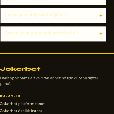
Hesap güvenliği nasıl sağlanır?
Sorumlu oyun seçenekleri nelerdir?
Jokerbet
Canlı spor bahisleri ve oran yönetimi için düzenli dijital
panel.
BÖLÜMLER
Jokerbet platform tanımı
Jokerbet özellik listesi