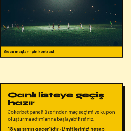
Gece maçları için kontrast
Canlı listeye geçiş
hazır
Jokerbet paneli üzerinden maç seçimi ve kupon
oluşturma adımlarına başlayabilirsiniz.
18 yaş sınırı geçerlidir · Limitlerinizi hesap