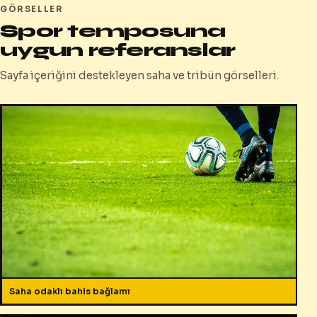
GÖRSELLER
Spor temposuna
uygun referanslar
Sayfa içeriğini destekleyen saha ve tribün görselleri.
Saha odaklı bahis bağlamı