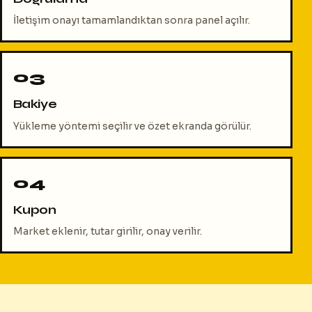
İletişim onayı tamamlandıktan sonra panel açılır.
Bakiye
Yükleme yöntemi seçilir ve özet ekranda görülür.
Kupon
Market eklenir, tutar girilir, onay verilir.