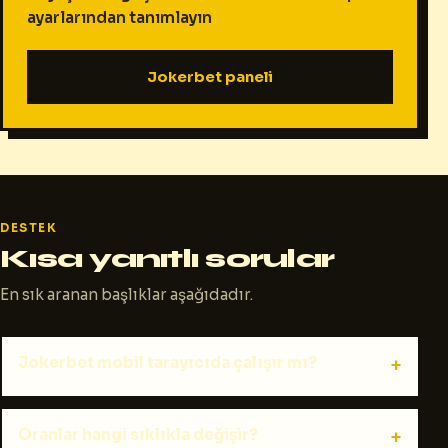
ayarlarından tanımlayın
Jokerbet paneli
DESTEK
Kısa yanıtlı sorular
En sık aranan başlıklar aşağıdadır.
Jokerbet mobil tarayıcıda çalışır mı?
Oranlar hangi sıklıkla değişir?