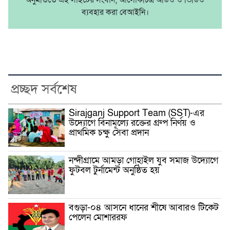
ব্যবহার করা বেআইনি।
প্রচ্ছদ সর্বশেষ
Sirajganj Support Team (SST)-এর
উদ্যোগে বিনামূল্যে রক্তের গ্রুপ নির্ণয় ও
প্রাথমিক চক্ষু সেবা প্রদান
নন্দীগ্রামে আমড়া গোহাইল যুব সমাজ উদ্যোগে
ফুটবল টুর্নামেন্ট অনুষ্ঠিত হয়
বগুড়া-০৪ আসনে ধানের শীষে আবারও টিকেট
পেলেন মোশাররফ