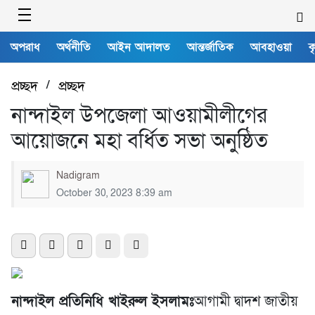
অপরাধ
অর্থনীতি
আইন আদালত
আন্তর্জাতিক
আবহাওয়া
ক
প্রচ্ছদ
/
প্রচ্ছদ
নান্দাইল উপজেলা আওয়ামীলীগের
আয়োজনে মহা বর্ধিত সভা অনুষ্ঠিত
Nadigram
October 30, 2023 8:39 am
নান্দাইল প্রতিনিধি খাইরুল ইসলামঃ
আগামী দ্বাদশ জাতীয়