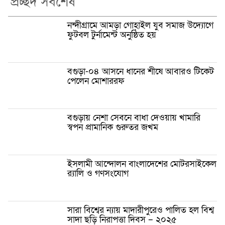
প্রচ্ছদ সর্বশেষ
নন্দীগ্রামে আমড়া গোহাইল যুব সমাজ উদ্যোগে
ফুটবল টুর্নামেন্ট অনুষ্ঠিত হয়
বগুড়া-০৪ আসনে ধানের শীষে আবারও টিকেট
পেলেন মোশাররফ
বগুড়ায় নেশা সেবনে বাধা দেওয়ায় খামারি
স্বপন প্রামানিক গুরুতর জখম
ইসলামী আন্দোলন বাংলাদেশের মোটরসাইকেল
র‍্যালি ও গণসংযোগ
সারা বিশ্বের ন্যায় মাদারীপুরেও পালিত হল বিশ্ব
সাদা ছড়ি নিরাপত্তা দিবস – ২০২৫