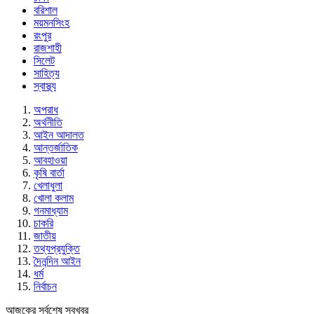
বরিশাল
ময়মনসিংহ
রংপুর
রাজশাহী
সিলেট
সাহিত্য
স্বাস্থ্য
অপরাধ
অর্থনীতি
আইন আদালত
আন্তর্জাতিক
আবহাওয়া
কৃষি বার্তা
খেলাধুলা
খোলা কলাম
গনমাধ্যাম
চাকরি
জাতীয়
তথ্যপ্রযুক্তি
দৈনন্দিন আইন
ধর্ম
নির্বাচন
আজকের সর্বশেষ সবখবর