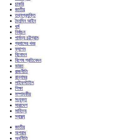
চাকরি
জাতীয়
তথ্যপ্রযুক্তি
দৈনন্দিন আইন
ধর্ম
নির্বাচন
পার্বত্য চট্টগ্রাম
প্রবাসের খবর
ফ্যাশন
বিনোদন
বিশেষ প্রতিবেদন
ভারত
রাজনীতি
রান্নাঘর
লাইফস্টাইল
শিক্ষা
সম্পাদকীয়
সংযুক্ত
সারাদেশ
সাহিত্য
স্বাস্থ্য
জাতীয়
অপরাধ
অর্থনীতি