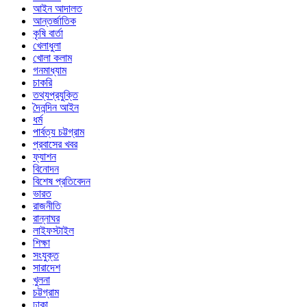
আইন আদালত
আন্তর্জাতিক
কৃষি বার্তা
খেলাধুলা
খোলা কলাম
গনমাধ্যাম
চাকরি
তথ্যপ্রযুক্তি
দৈনন্দিন আইন
ধর্ম
পার্বত্য চট্টগ্রাম
প্রবাসের খবর
ফ্যাশন
বিনোদন
বিশেষ প্রতিবেদন
ভারত
রাজনীতি
রান্নাঘর
লাইফস্টাইল
শিক্ষা
সংযুক্ত
সারাদেশ
খুলনা
চট্টগ্রাম
ঢাকা