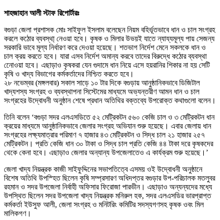
শাহজাহান আলী স্টাফ রিপোর্টারঃ
বগুড়া জেলা প্রশাসক মোঃ সাইফুল ইসলাম বলেছেন নিয়ম বহির্ভূতভাবে ধান ও চাল সংগ্রহ
করলে কঠোর ব্যবস্থা্ নেওয়া হবে। কৃষক ও মিলার উভয়ই যাতে ন্যায্যমূল্য পায় সেজন্য
সরকারি ভাবে মূল্য নির্ধারণ করে দেওয়া হয়েছে। শতভাগ নির্দেশ মেনে সকলকে ধান ও
চাল ক্রয় করতে হবে। যারা এসব নির্দেশ অমান্য করবে তাদের বিরুদ্ধে কঠোর ব্যবস্থা
নেোওয়া হবে। এছাড়াও কৃষকরা যেন গুদামে ধান নিয়ে এসে হয়রানির শিকার না হয় সেটি
কৃষি ও খাদ্য বিভাগের কর্মকর্তাদের নিশ্চিত করতে হবে।
২৮ নভেম্বর (মঙ্গলবার) সকাল সাড়ে ১০ টার দিকে বগুড়ায় আনুষ্ঠানিকভাবে ডিজিটাল
খাদ্যশস্য সংগ্রহ ও ব্যবস্থাপনা সিস্টেমের মাধ্যমে অভ্যন্তরীণ আমন ধান ও চাল
সংগ্রহের উদ্বোধনী অনুষ্ঠান শেষে প্রধান অতিথির বক্তব্যে উপরোক্ত কথাগুলো বলেন।
তিনি বলেন ‘বগুড়া সদর এলএসডিতে ৫২ মেট্রিকটন ৫৬০ কেজি চাল ও ৩ মেট্রিকটন ধান
ক্রয়ের মাধ্যমে আনুষ্ঠানিকভাবে জেলার সংগ্রহ অভিযান শুরু হয়েছে। এবার জেলায় ধান
সংগ্রহের লক্ষ্যমাত্রার পরিমাণ ৭ হাজার ৪৩ মেট্রিকটন ও সিদ্ধ চাল ২১ হাজার ২৫৭
মেট্রিকটন। প্রতি কেজি ধান ৩০ টাকা ও সিদ্ধ চাল প্রতি কেজি ৪৪ টাকা দরে কৃষকদের
থেকে কেনা হবে। এছাড়াও জেলার অন্যান্য উপজেলাতেও এ কার্যক্রম শুরু হয়েছে।’
জেলা খাদ্য নিয়ন্ত্রক কাজী সাইফুদ্দিনের সভাপতিত্বে এসময় ওই উদ্বোধনী অনুষ্ঠানে
বিশেষ অতিথি উপস্হিত ছিলেন কৃষি সম্প্রসারণ অধিদপ্তর বগুড়ার উপ-পরিচালক মতলুবর
রহমান ও সদর উপজেলা নির্বাহী অফিসার ফিরোজা পারভীন। এছাড়াও অন্যন্যদের মধ্যে
উপস্থিত ছিলেন সদর উপজেলা খাদ্য নিয়ন্ত্রক মনিরুল হক, সদর এলএসডির ভারপ্রাপ্ত
কর্মকর্তা ইউসুফ আলী, জেলা সংগ্রহ ও মনিটরিং কমিটির সদস্যগণসহ কৃষক ওবং মিল
মালিকগণ।