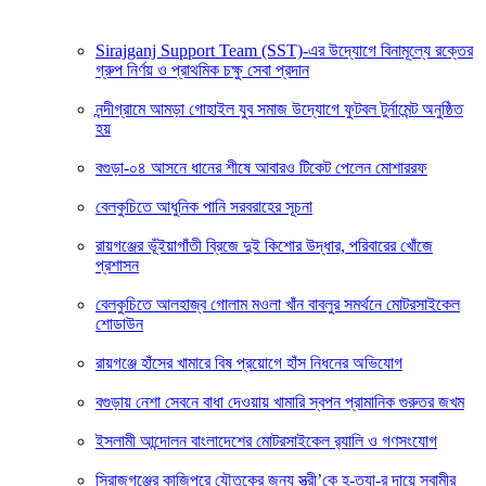
Sirajganj Support Team (SST)-এর উদ্যোগে বিনামূল্যে রক্তের
গ্রুপ নির্ণয় ও প্রাথমিক চক্ষু সেবা প্রদান
নন্দীগ্রামে আমড়া গোহাইল যুব সমাজ উদ্যোগে ফুটবল টুর্নামেন্ট অনুষ্ঠিত
হয়
বগুড়া-০৪ আসনে ধানের শীষে আবারও টিকেট পেলেন মোশাররফ
বেলকুচিতে আধুনিক পানি সরবরাহের সূচনা
রায়গঞ্জের ভূঁইয়াগাঁতী ব্রিজে দুই কিশোর উদ্ধার, পরিবারের খোঁজে
প্রশাসন
বেলকুচিতে আলহাজ্ব গোলাম মওলা খাঁন বাবলুর সমর্থনে মোটরসাইকেল
শোডাউন
রায়গঞ্জে হাঁসের খামারে বিষ প্রয়োগে হাঁস নিধনের অভিযোগ
বগুড়ায় নেশা সেবনে বাধা দেওয়ায় খামারি স্বপন প্রামানিক গুরুতর জখম
ইসলামী আন্দোলন বাংলাদেশের মোটরসাইকেল র‍্যালি ও গণসংযোগ
সিরাজগঞ্জের কাজিপুরে যৌতুকের জন্য স্ত্রী’কে হ-ত্যা-র দায়ে স্বামীর