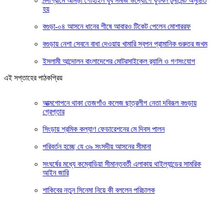
নন্দীগ্রামে আমড়া গোহাইল যুব সমাজ উদ্যোগে ফুটবল টুর্নামেন্ট অনুষ্ঠিত
হয়
বগুড়া-০৪ আসনে ধানের শীষে আবারও টিকেট পেলেন মোশাররফ
বগুড়ায় নেশা সেবনে বাধা দেওয়ায় খামারি স্বপন প্রামানিক গুরুতর জখম
ইসলামী আন্দোলন বাংলাদেশের মোটরসাইকেল র‍্যালি ও গণসংযোগ
এই সপ্তাহের পাঠকপ্রিয়
আত্মগোপনে থাকা তেজগাঁও কলেজ ছাত্রলীগ নেতা দবিরূল বগুড়ায়
গ্রেপ্তার
সিংড়ায় শ্রমিক কল্যাণ ফেডারেশনের মে দিবস পালন
পরিবর্তন হচ্ছে যে ৩৯ সংসদীয় আসনের সীমানা
সংঘর্ষের মধ্যে কম্বোডিয়া সীমান্তবর্তী এলাকায় থাইল্যান্ডের সামরিক
আইন জারি
শাকিবের নতুন সিনেমা নিয়ে কী বললেন পরিচালক