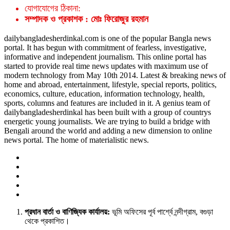
যোগাযোগের ঠিকানা:
সম্পাদক ও প্রকাশক : মোঃ ফিরোজুর রহমান
dailybangladesherdinkal.com is one of the popular Bangla news
portal. It has begun with commitment of fearless, investigative,
informative and independent journalism. This online portal has
started to provide real time news updates with maximum use of
modern technology from May 10th 2014. Latest & breaking news of
home and abroad, entertainment, lifestyle, special reports, politics,
economics, culture, education, information technology, health,
sports, columns and features are included in it. A genius team of
dailybangladesherdinkal has been built with a group of countrys
energetic young journalists. We are trying to build a bridge with
Bengali around the world and adding a new dimension to online
news portal. The home of materialistic news.
প্রধান বার্তা ও বাণিজ্যিক কার্যালয়:
ভূমি অফিসের পূর্ব পার্শ্বে নন্দীগ্রাম, বগুড়া
থেকে প্রকাশিত।