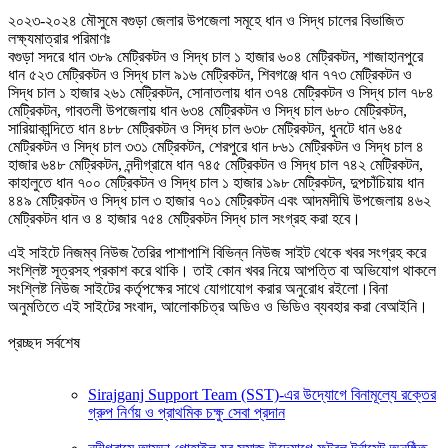
২০২৩-২০২৪ মৌসুমে বগুড়া জেলার উপজেলা সমূহে ধান ও সিদ্ধ চালের বিভাজিত
লক্ষ্যমাত্রার পরিমাণঃ
বগুড়া সদরে ধান ৩৮৯ মেট্রিকটন ও সিদ্ধ চাল ১ হাজার ৬০৪ মেট্রিকটন, শাজাহানপুরে
ধান ৫২৩ মেট্রিকটন ও সিদ্ধ চাল ৯১৬ মেট্রিকটন, শিবগঞ্জে ধান ৭৭৩ মেট্রিকটন ও
সিদ্ধ চাল ১ হাজার ২৬১ মেট্রিকটন, সোনাতলায় ধান ৩৭৪ মেট্রিকটন ও সিদ্ধ চাল ৭৮৪
মেট্রিকটন, গাবতলী উপজেলায় ধান ৬৩৪ মেট্রিকটন ও সিদ্ধ চাল ৬৮০ মেট্রিকটন,
সারিয়াকান্দিতে ধান ৪৮৮ মেট্রিকটন ও সিদ্ধ চাল ৬৩৮ মেট্রিকটন, ধুনটে ধান ৬৪৫
মেট্রিকটন ও সিদ্ধ চাল ৩৩১ মেট্রিকটন, শেরপুরে ধান ৮৬১ মেট্রিকটন ও সিদ্ধ চাল ৪
হাজার ৬৪৮ মেট্রিকটন, নন্দীগ্রামে ধান ৭৪৫ মেট্রিকটন ও সিদ্ধ চাল ৭৪২ মেট্রিকটন,
কাহালুতে ধান ৭০০ মেট্রিকটন ও সিদ্ধ চাল ১ হাজার ১৯৮ মেট্রিকটন, দুপচাঁচিয়ায় ধান
৪৪৯ মেট্রিকটন ও সিদ্ধ চাল ৩ হাজার ৭০১ মেট্রিকটন এবং আদমদীঘি উপজেলায় ৪৬২
মেট্রিকটন ধান ও ৪ হাজার ৭৫৪ মেট্রিকটন সিদ্ধ চাল সংগ্রহ করা হবে।
এই সাইটে নিজম্ব নিউজ তৈরির পাশাপাশি বিভিন্ন নিউজ সাইট থেকে খবর সংগ্রহ করে
সংশ্লিষ্ট সূত্রসহ প্রকাশ করে থাকি। তাই কোন খবর নিয়ে আপত্তি বা অভিযোগ থাকলে
সংশ্লিষ্ট নিউজ সাইটের কর্তৃপক্ষের সাথে যোগাযোগ করার অনুরোধ রইলো।বিনা
অনুমতিতে এই সাইটের সংবাদ, আলোকচিত্র অডিও ও ভিডিও ব্যবহার করা বেআইনি।
প্রচ্ছদ সর্বশেষ
Sirajganj Support Team (SST)-এর উদ্যোগে বিনামূল্যে রক্তের
গ্রুপ নির্ণয় ও প্রাথমিক চক্ষু সেবা প্রদান