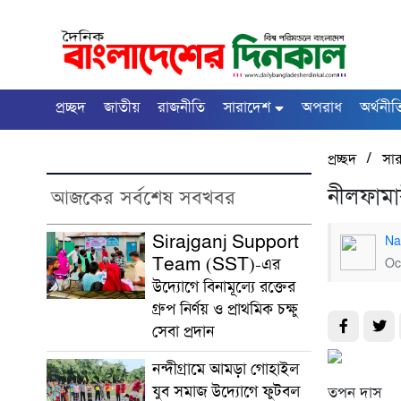
প্রচ্ছদ
জাতীয়
রাজনীতি
সারাদেশ
অপরাধ
অর্থনীত
/
প্রচ্ছদ
সা
নীলফামার
আজকের সর্বশেষ সবখবর
Sirajganj Support
Na
Team (SST)-এর
Oc
উদ্যোগে বিনামূল্যে রক্তের
গ্রুপ নির্ণয় ও প্রাথমিক চক্ষু
সেবা প্রদান
নন্দীগ্রামে আমড়া গোহাইল
যুব সমাজ উদ্যোগে ফুটবল
তপন দাস