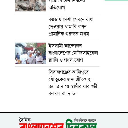
প্রয়োগে হাঁস নিধনের
অভিযোগ
বগুড়ায় নেশা সেবনে বাধা
দেওয়ায় খামারি স্বপন
প্রামানিক গুরুতর জখম
ইসলামী আন্দোলন
বাংলাদেশের মোটরসাইকেল
র‍্যালি ও গণসংযোগ
সিরাজগঞ্জের কাজিপুরে
যৌতুকের জন্য স্ত্রী’কে হ-
ত্যা-র দায়ে স্বামীর যাব-জ্জী-
বন কা-রা-দ-ন্ড