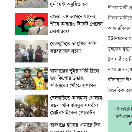
টুর্নামেন্ট অনুষ্ঠিত হয়
নীলফামারী প্
বগুড়া-০৪ আসনে ধানের
নীলফামারীতে ব
শীষে আবারও টিকেট পেলেন
আজ রবিবার 
মোশাররফ
ইউনিয়নের মাঝ
বেলকুচিতে আধুনিক পানি
যুবকের মৃত্
সরবরাহের সূচনা
টুপামারীতে 
নামে এক কৃষ
রায়গঞ্জের ভূঁইয়াগাঁতী ব্রিজে
দুই কিশোর উদ্ধার,
ঘটনাস্থলে উ
পরিবারের খোঁজে প্রশাসন
বৈদ্যুতিক তা
বেলকুচিতে আলহাজ্ব গোলাম
মওলা খাঁন বাবলুর সমর্থনে
এই সাইটে নি
মোটরসাইকেল শোডাউন
তাই কোন খ
র
রায়গঞ্জে হাঁসের খামারে বিষ