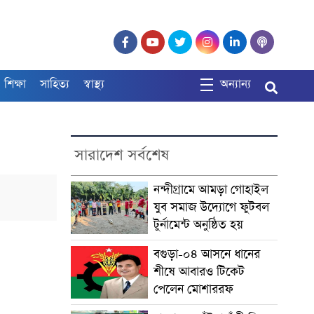
শিক্ষা
সাহিত্য
স্বাস্থ্য
অন্যান্য
সারাদেশ সর্বশেষ
নন্দীগ্রামে আমড়া গোহাইল
যুব সমাজ উদ্যোগে ফুটবল
টুর্নামেন্ট অনুষ্ঠিত হয়
বগুড়া-০৪ আসনে ধানের
শীষে আবারও টিকেট
পেলেন মোশাররফ