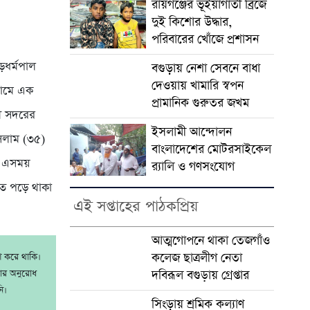
রায়গঞ্জের ভূঁইয়াগাঁতী ব্রিজে
দুই কিশোর উদ্ধার,
পরিবারের খোঁজে প্রশাসন
ধর্মপাল
বগুড়ায় নেশা সেবনে বাধা
দেওয়ায় খামারি স্বপন
 নামে এক
প্রামানিক গুরুতর জখম
রী সদরের
ইসলামী আন্দোলন
ইসলাম (৩৫)
বাংলাদেশের মোটরসাইকেল
ে, এসময়
র‍্যালি ও গণসংযোগ
তে পড়ে থাকা
এই সপ্তাহের পাঠকপ্রিয়
আত্মগোপনে থাকা তেজগাঁও
কলেজ ছাত্রলীগ নেতা
াশ করে থাকি।
রার অনুরোধ
দবিরূল বগুড়ায় গ্রেপ্তার
ি।
সিংড়ায় শ্রমিক কল্যাণ