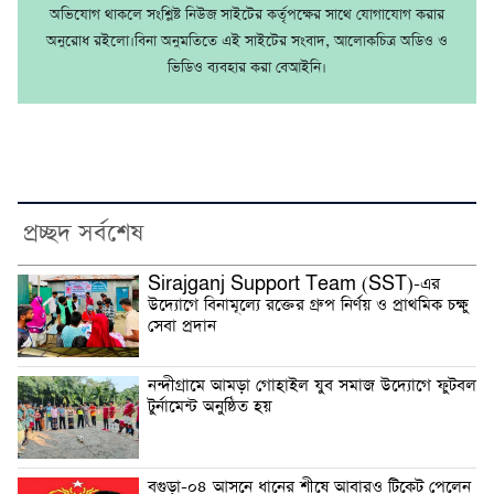
অভিযোগ থাকলে সংশ্লিষ্ট নিউজ সাইটের কর্তৃপক্ষের সাথে যোগাযোগ করার
অনুরোধ রইলো।বিনা অনুমতিতে এই সাইটের সংবাদ, আলোকচিত্র অডিও ও
ভিডিও ব্যবহার করা বেআইনি।
প্রচ্ছদ সর্বশেষ
Sirajganj Support Team (SST)-এর
উদ্যোগে বিনামূল্যে রক্তের গ্রুপ নির্ণয় ও প্রাথমিক চক্ষু
সেবা প্রদান
নন্দীগ্রামে আমড়া গোহাইল যুব সমাজ উদ্যোগে ফুটবল
টুর্নামেন্ট অনুষ্ঠিত হয়
বগুড়া-০৪ আসনে ধানের শীষে আবারও টিকেট পেলেন