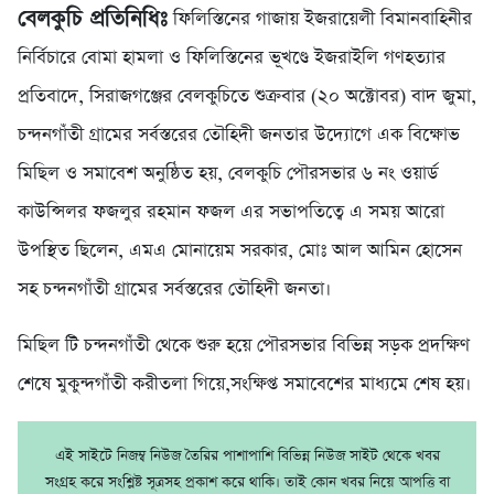
বেলকুচি প্রতিনিধিঃ
ফিলিস্তিনের গাজায় ইজরায়েলী বিমানবাহিনীর
নির্বিচারে বোমা হামলা ও ফিলিস্তিনের ভূখণ্ডে ইজরাইলি গণহত্যার
প্রতিবাদে, সিরাজগঞ্জের বেলকুচিতে শুক্রবার (২০ অক্টোবর) বাদ জুমা,
চন্দনগাঁতী গ্রামের সর্বস্তরের তৌহিদী জনতার উদ্যোগে এক বিক্ষোভ
মিছিল ও সমাবেশ অনুষ্ঠিত হয়, বেলকুচি পৌরসভার ৬ নং ওয়ার্ড
কাউন্সিলর ফজলুর রহমান ফজল এর সভাপতিত্বে এ সময় আরো
উপস্থিত ছিলেন, এমএ মোনায়েম সরকার, মোঃ আল আমিন হোসেন
সহ চন্দনগাঁতী গ্রামের সর্বস্তরের তৌহিদী জনতা।
মিছিল টি চন্দনগাঁতী থেকে শুরু হয়ে পৌরসভার বিভিন্ন সড়ক প্রদক্ষিণ
শেষে মুকুন্দগাঁতী করীতলা গিয়ে,সংক্ষিপ্ত সমাবেশের মাধ্যমে শেষ হয়।
এই সাইটে নিজম্ব নিউজ তৈরির পাশাপাশি বিভিন্ন নিউজ সাইট থেকে খবর
সংগ্রহ করে সংশ্লিষ্ট সূত্রসহ প্রকাশ করে থাকি। তাই কোন খবর নিয়ে আপত্তি বা