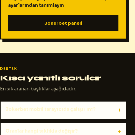
ayarlarından tanımlayın
Jokerbet paneli
DESTEK
Kısa yanıtlı sorular
En sık aranan başlıklar aşağıdadır.
Jokerbet mobil tarayıcıda çalışır mı?
Oranlar hangi sıklıkla değişir?