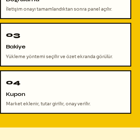
İletişim onayı tamamlandıktan sonra panel açılır.
Bakiye
Yükleme yöntemi seçilir ve özet ekranda görülür.
Kupon
Market eklenir, tutar girilir, onay verilir.