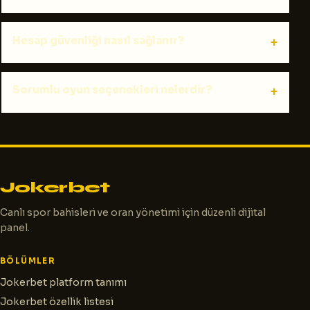
Hesap güvenliği nasıl sağlanır?
Sorumlu oyun seçenekleri nelerdir?
Jokerbet
Canlı spor bahisleri ve oran yönetimi için düzenli dijital
panel.
BÖLÜMLER
Jokerbet platform tanımı
Jokerbet özellik listesi