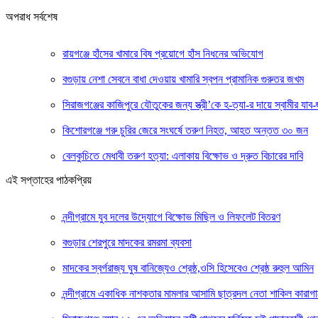
অপরাধ সর্বশেষ
রায়গঞ্জে হাঁসের খামারে বিষ প্রয়োগে হাঁস নিধনের অভিযোগ
বগুড়ায় নেশা সেবনে বাধা দেওয়ায় খামারি স্বপন প্রামানিক গুরুতর জখম
সিরাজগঞ্জের কাজিপুরে যৌতুকের জন্য স্ত্রী’কে হ-ত্যা-র দায়ে স্বামীর যাব-জ
কিশোরগঞ্জে গরু চুরির জেরে সংঘর্ষে তরুণ নিহত, আহত অন্তত ৩০ জন
বেলকুচিতে মেধাবী তরুণ হত্যা: এলাকায় বিক্ষোভ ও দ্রুত বিচারের দাবি
এই সপ্তাহের পাঠকপ্রিয়
নন্দীগ্রামে যুব দলের উদ্যোগে বিক্ষোভ মিছিল ও লিফলেট বিতরণ
বগুড়ার শেরপুরে মাদকের রমরমা ব্যবসা
মাদকের স্বর্গরাজ্য ঘুষ বানিজ্যেও শ্রেষ্ঠ,ওসি হিসেবেও শ্রেষ্ঠ রুহুল আমিন
নন্দীগ্রামে একাধিক নাশকতার মামলার আসামি ছাত্রদল নেতা শাকিল কারাগা