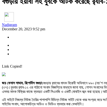
বগুড়ায় ইয়াবা সহ যুবকে আটক করেছে র‍্যাব
Nadigram
December 20, 2023 9:52 pm
Link Copied!
জয় ফেমাস সাদ্দাম, রিপোর্টাস বগুড়া:
বগুড়ায় র‍্যাবের মাদক বিরোধী অভিযানে ৯৯০ (নয়’শ
(৩৭)।বুধবার র‌্যাব-১২ এর পাঠানো সংবাদ বিজ্ঞপ্তির মাধ্যমে জানা যায়, গোপন সংবাদে
এসময় মাদক বিক্রির কাজে ব্যবহৃত একটি সিএনজি ও একটি মোবাইল জব্দ করা হয়েছে।আটককৃত 
এই সাইটে নিজম্ব নিউজ তৈরির পাশাপাশি বিভিন্ন নিউজ সাইট থেকে খবর সংগ্রহ করে সং
সাইটের সংবাদ, আলোকচিত্র অডিও ও ভিডিও ব্যবহার করা বেআইনি।