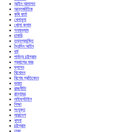
আইন আদালত
আন্তর্জাতিক
কৃষি বার্তা
খেলাধুলা
খোলা কলাম
গনমাধ্যাম
চাকরি
তথ্যপ্রযুক্তি
দৈনন্দিন আইন
ধর্ম
পার্বত্য চট্টগ্রাম
প্রবাসের খবর
ফ্যাশন
বিনোদন
বিশেষ প্রতিবেদন
ভারত
রাজনীতি
রান্নাঘর
লাইফস্টাইল
শিক্ষা
সংযুক্ত
সারাদেশ
খুলনা
চট্টগ্রাম
ঢাকা