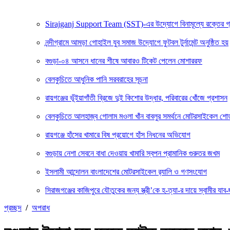
Sirajganj Support Team (SST)-এর উদ্যোগে বিনামূল্যে রক্তের গ্রুপ ন
নন্দীগ্রামে আমড়া গোহাইল যুব সমাজ উদ্যোগে ফুটবল টুর্নামেন্ট অনুষ্ঠিত হয়
বগুড়া-০৪ আসনে ধানের শীষে আবারও টিকেট পেলেন মোশাররফ
বেলকুচিতে আধুনিক পানি সরবরাহের সূচনা
রায়গঞ্জের ভূঁইয়াগাঁতী ব্রিজে দুই কিশোর উদ্ধার, পরিবারের খোঁজে প্রশাসন
বেলকুচিতে আলহাজ্ব গোলাম মওলা খাঁন বাবলুর সমর্থনে মোটরসাইকেল শ
রায়গঞ্জে হাঁসের খামারে বিষ প্রয়োগে হাঁস নিধনের অভিযোগ
বগুড়ায় নেশা সেবনে বাধা দেওয়ায় খামারি স্বপন প্রামানিক গুরুতর জখম
ইসলামী আন্দোলন বাংলাদেশের মোটরসাইকেল র‍্যালি ও গণসংযোগ
সিরাজগঞ্জের কাজিপুরে যৌতুকের জন্য স্ত্রী’কে হ-ত্যা-র দায়ে স্বামীর যাব-জ
প্রচ্ছদ
/
অপরাধ