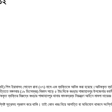
-১২
 নব্বই) পিস ইয়াবাসহ সোহেল রানা (৩৭) নামে এক ব্যক্তিকে আটক করা হয়েছে।আটককৃত ব
র ভিত্তিতে মঙ্গলবার (১৯ ডিসেম্বর) বিকাল সাড়ে ৫ টার দিকে বগুড়ার শাজাহানপুর উপজেলা
ব্যক্তির বিরুদ্ধে বগুড়ার শাজাহানপুর থানায় মাদকদ্রব্য নিয়ন্ত্রণ আইনে মামলা দায়েরর
শ্লিষ্ট সূত্রসহ প্রকাশ করে থাকি। তাই কোন খবর নিয়ে আপত্তি বা অভিযোগ থাকলে সংশ্লি