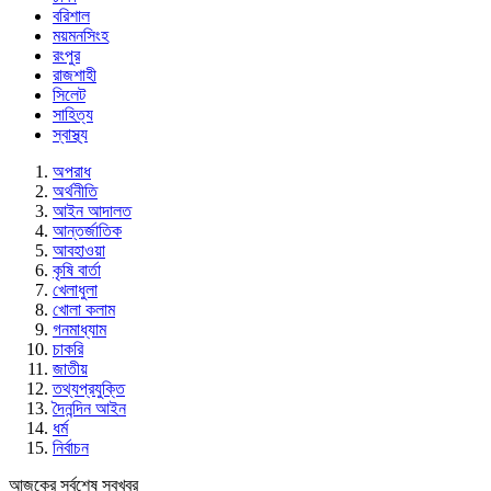
বরিশাল
ময়মনসিংহ
রংপুর
রাজশাহী
সিলেট
সাহিত্য
স্বাস্থ্য
অপরাধ
অর্থনীতি
আইন আদালত
আন্তর্জাতিক
আবহাওয়া
কৃষি বার্তা
খেলাধুলা
খোলা কলাম
গনমাধ্যাম
চাকরি
জাতীয়
তথ্যপ্রযুক্তি
দৈনন্দিন আইন
ধর্ম
নির্বাচন
আজকের সর্বশেষ সবখবর