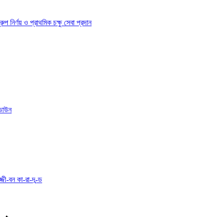
ির্ণয় ও প্রাথমিক চক্ষু সেবা প্রদান
োডাউন
্জী-বন কা-রা-দ-ন্ড