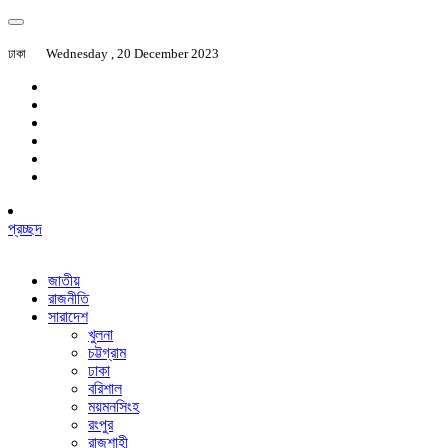
ঢাকা
Wednesday , 20 December 2023
প্রচ্ছদ
জাতীয়
রাজনীতি
সারাদেশ
খুলনা
চট্টগ্রাম
ঢাকা
বরিশাল
ময়মনসিংহ
রংপুর
রাজশাহী