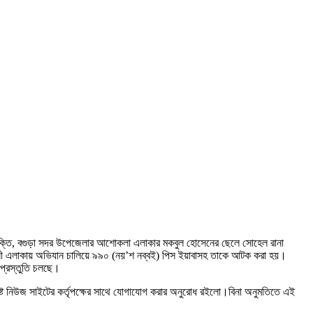
্যক্তি, বগুড়া সদর উপেজেলার আশোকলা এলাকার মকবুল হোসেনের ছেলে সোহেল রানা
র বনানী এলাকায় অভিযান চালিয়ে ৯৯০ (নয়’শ নব্বই) পিস ইয়াবাসহ তাকে আটক করা হয়।
 প্রস্তুতি চলছে।
ষ্ট নিউজ সাইটের কর্তৃপক্ষের সাথে যোগাযোগ করার অনুরোধ রইলো।বিনা অনুমতিতে এই