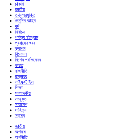
চাকরি
জাতীয়
তথ্যপ্রযুক্তি
দৈনন্দিন আইন
ধর্ম
নির্বাচন
পার্বত্য চট্টগ্রাম
প্রবাসের খবর
ফ্যাশন
বিনোদন
বিশেষ প্রতিবেদন
ভারত
রাজনীতি
রান্নাঘর
লাইফস্টাইল
শিক্ষা
সম্পাদকীয়
সংযুক্ত
সারাদেশ
সাহিত্য
স্বাস্থ্য
জাতীয়
অপরাধ
অর্থনীতি