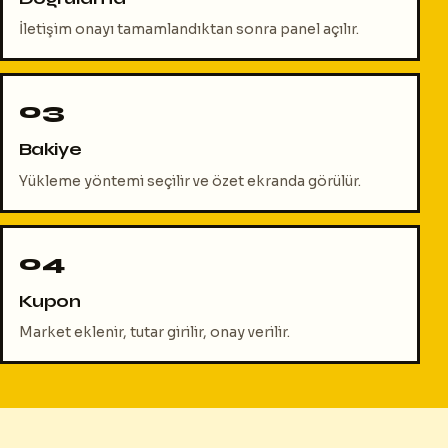
İletişim onayı tamamlandıktan sonra panel açılır.
Bakiye
Yükleme yöntemi seçilir ve özet ekranda görülür.
Kupon
Market eklenir, tutar girilir, onay verilir.