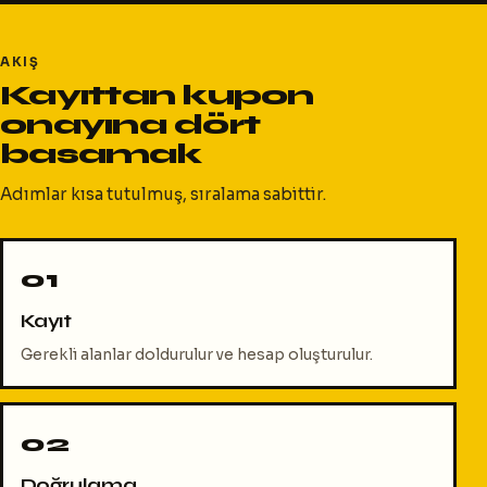
AKIŞ
Kayıttan kupon
onayına dört
basamak
Adımlar kısa tutulmuş, sıralama sabittir.
Kayıt
Gerekli alanlar doldurulur ve hesap oluşturulur.
Doğrulama