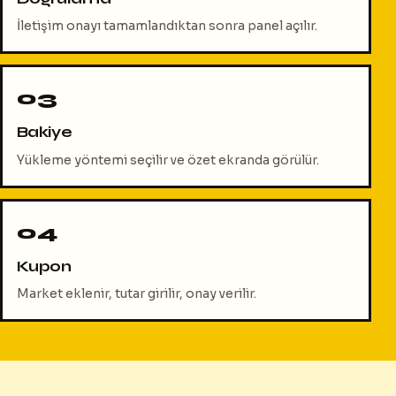
İletişim onayı tamamlandıktan sonra panel açılır.
Bakiye
Yükleme yöntemi seçilir ve özet ekranda görülür.
Kupon
Market eklenir, tutar girilir, onay verilir.