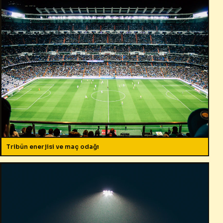
Tribün enerjisi ve maç odağı