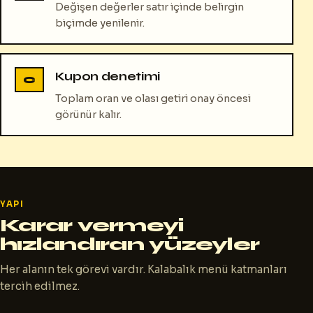
Değişen değerler satır içinde belirgin
biçimde yenilenir.
Kupon denetimi
C
Toplam oran ve olası getiri onay öncesi
görünür kalır.
YAPI
Karar vermeyi
hızlandıran yüzeyler
Her alanın tek görevi vardır. Kalabalık menü katmanları
tercih edilmez.