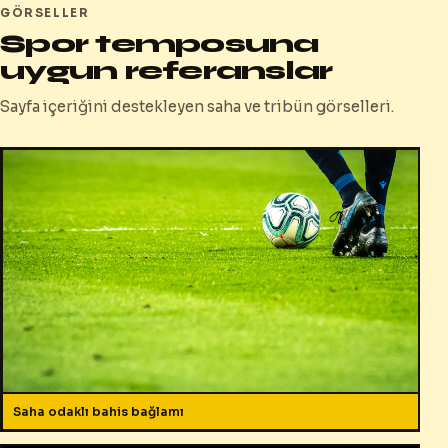
GÖRSELLER
Spor temposuna
uygun referanslar
Sayfa içeriğini destekleyen saha ve tribün görselleri.
Saha odaklı bahis bağlamı