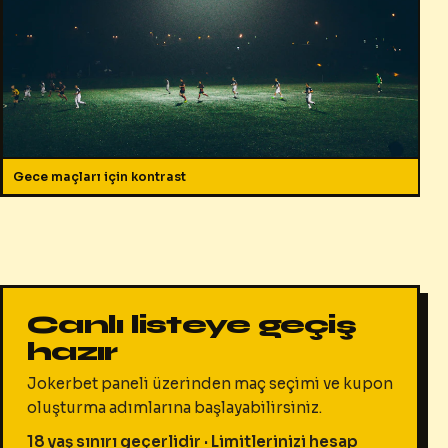
Gece maçları için kontrast
Canlı listeye geçiş
hazır
Jokerbet paneli üzerinden maç seçimi ve kupon
oluşturma adımlarına başlayabilirsiniz.
18 yaş sınırı geçerlidir · Limitlerinizi hesap