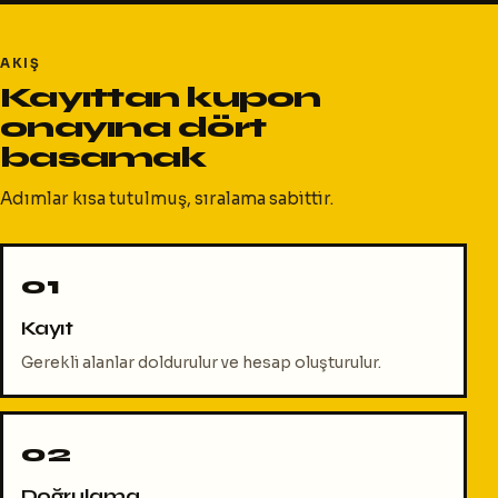
AKIŞ
Kayıttan kupon
onayına dört
basamak
Adımlar kısa tutulmuş, sıralama sabittir.
Kayıt
Gerekli alanlar doldurulur ve hesap oluşturulur.
Doğrulama