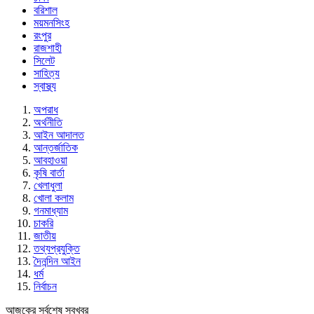
বরিশাল
ময়মনসিংহ
রংপুর
রাজশাহী
সিলেট
সাহিত্য
স্বাস্থ্য
অপরাধ
অর্থনীতি
আইন আদালত
আন্তর্জাতিক
আবহাওয়া
কৃষি বার্তা
খেলাধুলা
খোলা কলাম
গনমাধ্যাম
চাকরি
জাতীয়
তথ্যপ্রযুক্তি
দৈনন্দিন আইন
ধর্ম
নির্বাচন
আজকের সর্বশেষ সবখবর