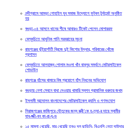
নন্দীগ্রামে আমড়া গোহাইল যুব সমাজ উদ্যোগে ফুটবল টুর্নামেন্ট অনুষ্ঠিত
হয়
বগুড়া-০৪ আসনে ধানের শীষে আবারও টিকেট পেলেন মোশাররফ
বেলকুচিতে আধুনিক পানি সরবরাহের সূচনা
রায়গঞ্জের ভূঁইয়াগাঁতী ব্রিজে দুই কিশোর উদ্ধার, পরিবারের খোঁজে
প্রশাসন
বেলকুচিতে আলহাজ্ব গোলাম মওলা খাঁন বাবলুর সমর্থনে মোটরসাইকেল
শোডাউন
রায়গঞ্জে হাঁসের খামারে বিষ প্রয়োগে হাঁস নিধনের অভিযোগ
বগুড়ায় নেশা সেবনে বাধা দেওয়ায় খামারি স্বপন প্রামানিক গুরুতর জখম
ইসলামী আন্দোলন বাংলাদেশের মোটরসাইকেল র‍্যালি ও গণসংযোগ
সিরাজগঞ্জের কাজিপুরে যৌতুকের জন্য স্ত্রী’কে হ-ত্যা-র দায়ে স্বামীর
যাব-জ্জী-বন কা-রা-দ-ন্ড
১৫ মামলা খেয়েছি, মার খেয়েছি তবুও দল ছাড়িনি- বিএনপি নেতা দাউদার