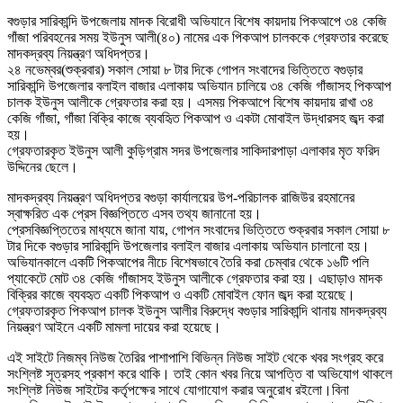
বগুড়ার সারিকান্দি উপজেলায় মাদক বিরোধী অভিযানে বিশেষ কায়দায় পিকআপে ৩৪ কেজি
গাঁজা পরিবহনের সময় ইউনুস আলী(৪০) নামের এক পিকআপ চালককে গ্রেফতার করেছে
মাদকদ্রব্য নিয়ন্ত্রণ অধিদপ্তর।
২৪ নভেম্বর(শুক্রবার) সকাল সোয়া ৮ টার দিকে গোপন সংবাদের ভিত্তিতে বগুড়ার
সারিকান্দি উপজেলার বলাইল বাজার এলাকায় অভিযান চালিয়ে ৩৪ কেজি গাঁজাসহ পিকআপ
চালক ইউনুস আলীকে গ্রেফতার করা হয়। এসময় পিকআপে বিশেষ কায়দায় রাখা ৩৪
কেজি গাঁজা, গাঁজা বিক্রি কাজে ব্যবহৃিত পিকআপ ও একটা মোবাইল উদ্ধারসহ জব্দ করা
হয়।
গ্রেফতারকৃত ইউনুস আলী কুড়িগ্রাম সদর উপজেলার সাকিদারপাড়া এলাকার মৃত ফরিদ
উদ্দিনের ছেলে।
মাদকদ্রব্য নিয়ন্ত্রণ অধিদপ্তর বগুড়া কার্যালয়ের উপ-পরিচালক রাজিউর রহমানের
স্বাক্ষরিত এক প্রেস বিজ্ঞপ্তিতে এসব তথ্য জানানো হয়।
প্রেসবিজ্ঞপ্তিতের মাধ্যমে জানা যায়, গোপন সংবাদের ভিত্তিতে শুক্রবার সকাল সোয়া ৮
টার দিকে বগুড়ার সারিকান্দি উপজেলার বলাইল বাজার এলাকায় অভিযান চালানো হয়।
অভিযানকালে একটি পিকআপের নীচে বিশেষভাবে তৈরি করা চেম্বার থেকে ১৬টি পলি
প্যাকেটে মোট ৩৪ কেজি গাঁজাসহ ইউনুস আলীকে গ্রেফতার করা হয়। এছাড়াও মাদক
বিক্রির কাজে ব্যবহৃত একটি পিকআপ ও একটি মোবাইল ফোন জব্দ করা হয়েছে।
গ্রেফতারকৃত পিকআপ চালক ইউনুস আলীর বিরুদ্ধে বগুড়ার সারিকান্দি থানায় মাদকদ্রব্য
নিয়ন্ত্রণ আইনে একটি মামলা দায়ের করা হয়েছে।
এই সাইটে নিজম্ব নিউজ তৈরির পাশাপাশি বিভিন্ন নিউজ সাইট থেকে খবর সংগ্রহ করে
সংশ্লিষ্ট সূত্রসহ প্রকাশ করে থাকি। তাই কোন খবর নিয়ে আপত্তি বা অভিযোগ থাকলে
সংশ্লিষ্ট নিউজ সাইটের কর্তৃপক্ষের সাথে যোগাযোগ করার অনুরোধ রইলো।বিনা