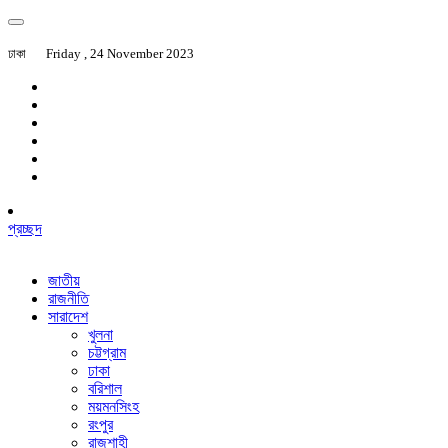
ঢাকা
Friday , 24 November 2023
প্রচ্ছদ
জাতীয়
রাজনীতি
সারাদেশ
খুলনা
চট্টগ্রাম
ঢাকা
বরিশাল
ময়মনসিংহ
রংপুর
রাজশাহী