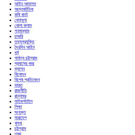
আইন আদালত
আন্তর্জাতিক
কৃষি বার্তা
খেলাধুলা
খোলা কলাম
গনমাধ্যাম
চাকরি
তথ্যপ্রযুক্তি
দৈনন্দিন আইন
ধর্ম
পার্বত্য চট্টগ্রাম
প্রবাসের খবর
ফ্যাশন
বিনোদন
বিশেষ প্রতিবেদন
ভারত
রাজনীতি
রান্নাঘর
লাইফস্টাইল
শিক্ষা
সংযুক্ত
সারাদেশ
খুলনা
চট্টগ্রাম
ঢাকা