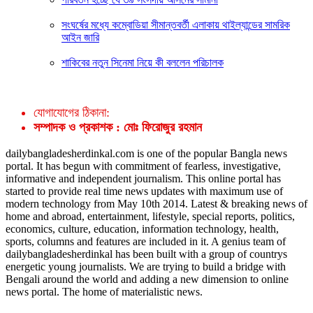
সংঘর্ষের মধ্যে কম্বোডিয়া সীমান্তবর্তী এলাকায় থাইল্যান্ডের সামরিক
আইন জারি
শাকিবের নতুন সিনেমা নিয়ে কী বললেন পরিচালক
যোগাযোগের ঠিকানা:
সম্পাদক ও প্রকাশক : মোঃ ফিরোজুর রহমান
dailybangladesherdinkal.com is one of the popular Bangla news
portal. It has begun with commitment of fearless, investigative,
informative and independent journalism. This online portal has
started to provide real time news updates with maximum use of
modern technology from May 10th 2014. Latest & breaking news of
home and abroad, entertainment, lifestyle, special reports, politics,
economics, culture, education, information technology, health,
sports, columns and features are included in it. A genius team of
dailybangladesherdinkal has been built with a group of countrys
energetic young journalists. We are trying to build a bridge with
Bengali around the world and adding a new dimension to online
news portal. The home of materialistic news.