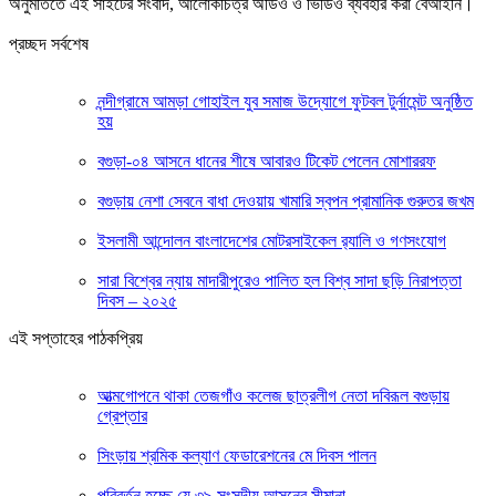
অনুমতিতে এই সাইটের সংবাদ, আলোকচিত্র অডিও ও ভিডিও ব্যবহার করা বেআইনি।
প্রচ্ছদ সর্বশেষ
নন্দীগ্রামে আমড়া গোহাইল যুব সমাজ উদ্যোগে ফুটবল টুর্নামেন্ট অনুষ্ঠিত
হয়
বগুড়া-০৪ আসনে ধানের শীষে আবারও টিকেট পেলেন মোশাররফ
বগুড়ায় নেশা সেবনে বাধা দেওয়ায় খামারি স্বপন প্রামানিক গুরুতর জখম
ইসলামী আন্দোলন বাংলাদেশের মোটরসাইকেল র‍্যালি ও গণসংযোগ
সারা বিশ্বের ন্যায় মাদারীপুরেও পালিত হল বিশ্ব সাদা ছড়ি নিরাপত্তা
দিবস – ২০২৫
এই সপ্তাহের পাঠকপ্রিয়
আত্মগোপনে থাকা তেজগাঁও কলেজ ছাত্রলীগ নেতা দবিরূল বগুড়ায়
গ্রেপ্তার
সিংড়ায় শ্রমিক কল্যাণ ফেডারেশনের মে দিবস পালন
পরিবর্তন হচ্ছে যে ৩৯ সংসদীয় আসনের সীমানা