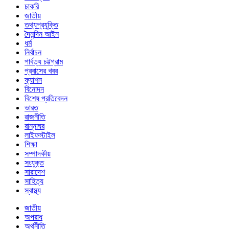
চাকরি
জাতীয়
তথ্যপ্রযুক্তি
দৈনন্দিন আইন
ধর্ম
নির্বাচন
পার্বত্য চট্টগ্রাম
প্রবাসের খবর
ফ্যাশন
বিনোদন
বিশেষ প্রতিবেদন
ভারত
রাজনীতি
রান্নাঘর
লাইফস্টাইল
শিক্ষা
সম্পাদকীয়
সংযুক্ত
সারাদেশ
সাহিত্য
স্বাস্থ্য
জাতীয়
অপরাধ
অর্থনীতি