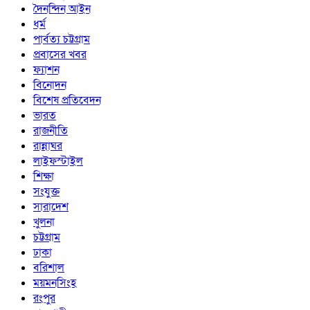
দৈনন্দিন আইন
ধর্ম
পার্বত্য চট্টগ্রাম
প্রবাসের খবর
ফ্যাশন
বিনোদন
বিশেষ প্রতিবেদন
ভারত
রাজনীতি
রান্নাঘর
লাইফস্টাইল
শিক্ষা
সংযুক্ত
সারাদেশ
খুলনা
চট্টগ্রাম
ঢাকা
বরিশাল
ময়মনসিংহ
রংপুর