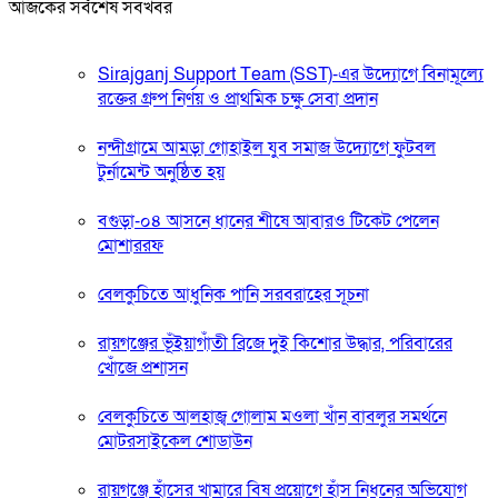
আজকের সর্বশেষ সবখবর
Sirajganj Support Team (SST)-এর উদ্যোগে বিনামূল্যে
রক্তের গ্রুপ নির্ণয় ও প্রাথমিক চক্ষু সেবা প্রদান
নন্দীগ্রামে আমড়া গোহাইল যুব সমাজ উদ্যোগে ফুটবল
টুর্নামেন্ট অনুষ্ঠিত হয়
বগুড়া-০৪ আসনে ধানের শীষে আবারও টিকেট পেলেন
মোশাররফ
বেলকুচিতে আধুনিক পানি সরবরাহের সূচনা
রায়গঞ্জের ভূঁইয়াগাঁতী ব্রিজে দুই কিশোর উদ্ধার, পরিবারের
খোঁজে প্রশাসন
বেলকুচিতে আলহাজ্ব গোলাম মওলা খাঁন বাবলুর সমর্থনে
মোটরসাইকেল শোডাউন
রায়গঞ্জে হাঁসের খামারে বিষ প্রয়োগে হাঁস নিধনের অভিযোগ