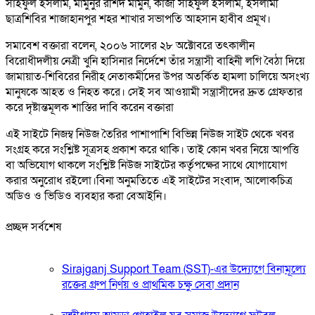
সাইফুল ইসলাম, মামুনুর রশিদ মামুন, কাজী সাইফুল ইসলাম, ইসলামী
ছাত্রশিবির শাজাহানপুর শহর শাখার সভাপতি আহসান হাবীব প্রমূখ।
সমাবেশ বক্তারা বলেন, ২০০৬ সালের ২৮ অক্টোবরে তৎকালীন
বিরোধীদলীয় নেত্রী খুনি হাসিনার নির্দেশে তাঁর সন্ত্রাসী বাহিনী লগি বৈঠা দিয়ে
জামায়াত-শিবিরের নিরীহ নেতাকর্মীদের উপর অতর্কিত হামলা চালিয়ে অসংখ্য
মানুষকে আহত ও নিহত করে। সেই সব আওয়ামী সন্ত্রাসীদের দ্রুত গ্রেফতার
করে দৃষ্টান্তমূলক শাস্তির দাবি করেন বক্তারা
এই সাইটে নিজম্ব নিউজ তৈরির পাশাপাশি বিভিন্ন নিউজ সাইট থেকে খবর
সংগ্রহ করে সংশ্লিষ্ট সূত্রসহ প্রকাশ করে থাকি। তাই কোন খবর নিয়ে আপত্তি
বা অভিযোগ থাকলে সংশ্লিষ্ট নিউজ সাইটের কর্তৃপক্ষের সাথে যোগাযোগ
করার অনুরোধ রইলো।বিনা অনুমতিতে এই সাইটের সংবাদ, আলোকচিত্র
অডিও ও ভিডিও ব্যবহার করা বেআইনি।
প্রচ্ছদ সর্বশেষ
Sirajganj Support Team (SST)-এর উদ্যোগে বিনামূল্যে
রক্তের গ্রুপ নির্ণয় ও প্রাথমিক চক্ষু সেবা প্রদান