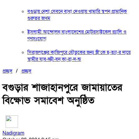
বগুড়ায় নেশা সেবনে বাধা দেওয়ায় খামারি স্বপন প্রামানিক
গুরুতর জখম
ইসলামী আন্দোলন বাংলাদেশের মোটরসাইকেল র‍্যালি ও
গণসংযোগ
সিরাজগঞ্জের কাজিপুরে যৌতুকের জন্য স্ত্রী’কে হ-ত্যা-র দায়ে
স্বামীর যাব-জ্জী-বন কা-রা-দ-ন্ড
প্রচ্ছদ
/
প্রচ্ছদ
বগুড়ার শাজাহানপুরে জামায়াতের
বিক্ষোভ সমাবেশ অনুষ্ঠিত
Nadigram