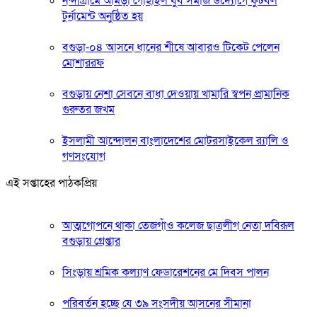
নন্দীগ্রামে আমড়া গোহাইল যুব সমাজ উদ্যোগে ফুটবল
টুর্নামেন্ট অনুষ্ঠিত হয়
বগুড়া-০৪ আসনে ধানের শীষে আবারও টিকেট পেলেন
মোশাররফ
বগুড়ায় নেশা সেবনে বাধা দেওয়ায় খামারি স্বপন প্রামানিক
গুরুতর জখম
ইসলামী আন্দোলন বাংলাদেশের মোটরসাইকেল র‍্যালি ও
গণসংযোগ
এই সপ্তাহের পাঠকপ্রিয়
আত্মগোপনে থাকা তেজগাঁও কলেজ ছাত্রলীগ নেতা দবিরূল
বগুড়ায় গ্রেপ্তার
সিংড়ায় শ্রমিক কল্যাণ ফেডারেশনের মে দিবস পালন
পরিবর্তন হচ্ছে যে ৩৯ সংসদীয় আসনের সীমানা