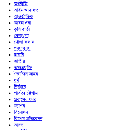
অর্থনীতি
আইন আদালত
আন্তর্জাতিক
আবহাওয়া
কৃষি বার্তা
খেলাধুলা
খোলা কলাম
গনমাধ্যাম
চাকরি
জাতীয়
তথ্যপ্রযুক্তি
দৈনন্দিন আইন
ধর্ম
নির্বাচন
পার্বত্য চট্টগ্রাম
প্রবাসের খবর
ফ্যাশন
বিনোদন
বিশেষ প্রতিবেদন
ভারত