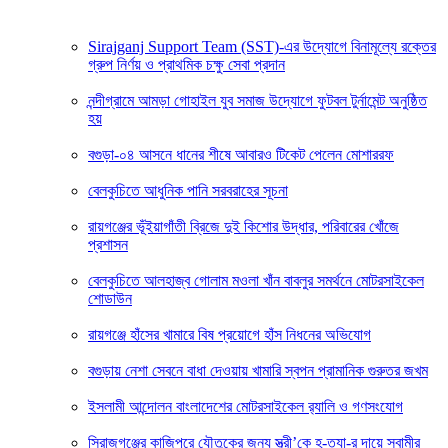
Sirajganj Support Team (SST)-এর উদ্যোগে বিনামূল্যে রক্তের
গ্রুপ নির্ণয় ও প্রাথমিক চক্ষু সেবা প্রদান
নন্দীগ্রামে আমড়া গোহাইল যুব সমাজ উদ্যোগে ফুটবল টুর্নামেন্ট অনুষ্ঠিত
হয়
বগুড়া-০৪ আসনে ধানের শীষে আবারও টিকেট পেলেন মোশাররফ
বেলকুচিতে আধুনিক পানি সরবরাহের সূচনা
রায়গঞ্জের ভূঁইয়াগাঁতী ব্রিজে দুই কিশোর উদ্ধার, পরিবারের খোঁজে
প্রশাসন
বেলকুচিতে আলহাজ্ব গোলাম মওলা খাঁন বাবলুর সমর্থনে মোটরসাইকেল
শোডাউন
রায়গঞ্জে হাঁসের খামারে বিষ প্রয়োগে হাঁস নিধনের অভিযোগ
বগুড়ায় নেশা সেবনে বাধা দেওয়ায় খামারি স্বপন প্রামানিক গুরুতর জখম
ইসলামী আন্দোলন বাংলাদেশের মোটরসাইকেল র‍্যালি ও গণসংযোগ
সিরাজগঞ্জের কাজিপুরে যৌতুকের জন্য স্ত্রী’কে হ-ত্যা-র দায়ে স্বামীর