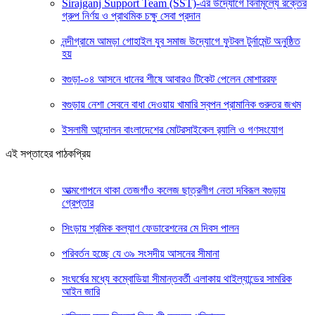
Sirajganj Support Team (SST)-এর উদ্যোগে বিনামূল্যে রক্তের
গ্রুপ নির্ণয় ও প্রাথমিক চক্ষু সেবা প্রদান
নন্দীগ্রামে আমড়া গোহাইল যুব সমাজ উদ্যোগে ফুটবল টুর্নামেন্ট অনুষ্ঠিত
হয়
বগুড়া-০৪ আসনে ধানের শীষে আবারও টিকেট পেলেন মোশাররফ
বগুড়ায় নেশা সেবনে বাধা দেওয়ায় খামারি স্বপন প্রামানিক গুরুতর জখম
ইসলামী আন্দোলন বাংলাদেশের মোটরসাইকেল র‍্যালি ও গণসংযোগ
এই সপ্তাহের পাঠকপ্রিয়
আত্মগোপনে থাকা তেজগাঁও কলেজ ছাত্রলীগ নেতা দবিরূল বগুড়ায়
গ্রেপ্তার
সিংড়ায় শ্রমিক কল্যাণ ফেডারেশনের মে দিবস পালন
পরিবর্তন হচ্ছে যে ৩৯ সংসদীয় আসনের সীমানা
সংঘর্ষের মধ্যে কম্বোডিয়া সীমান্তবর্তী এলাকায় থাইল্যান্ডের সামরিক
আইন জারি