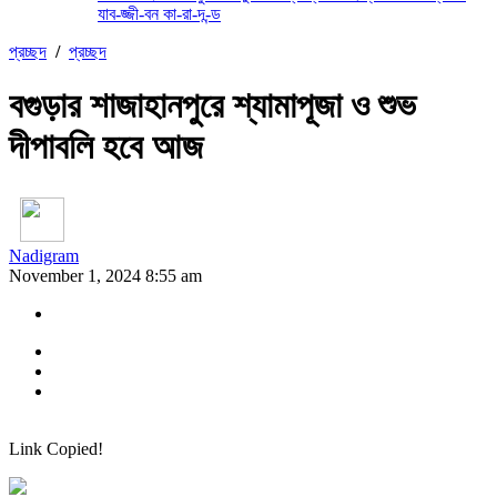
যাব-জ্জী-বন কা-রা-দ-ন্ড
প্রচ্ছদ
/
প্রচ্ছদ
বগুড়ার শাজাহানপুরে শ্যামাপূজা ও শুভ
দীপাবলি হবে আজ
Nadigram
November 1, 2024 8:55 am
Link Copied!