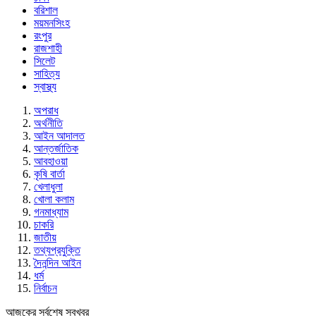
বরিশাল
ময়মনসিংহ
রংপুর
রাজশাহী
সিলেট
সাহিত্য
স্বাস্থ্য
অপরাধ
অর্থনীতি
আইন আদালত
আন্তর্জাতিক
আবহাওয়া
কৃষি বার্তা
খেলাধুলা
খোলা কলাম
গনমাধ্যাম
চাকরি
জাতীয়
তথ্যপ্রযুক্তি
দৈনন্দিন আইন
ধর্ম
নির্বাচন
আজকের সর্বশেষ সবখবর