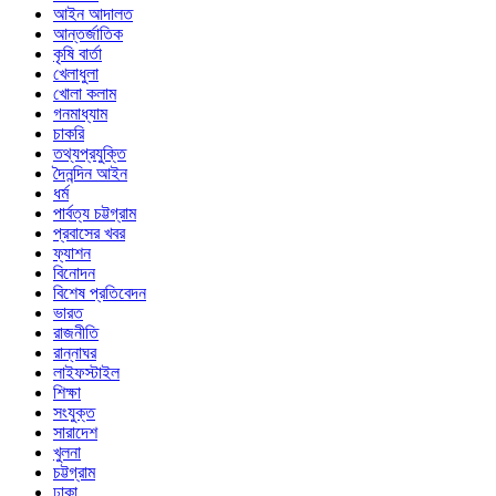
আইন আদালত
আন্তর্জাতিক
কৃষি বার্তা
খেলাধুলা
খোলা কলাম
গনমাধ্যাম
চাকরি
তথ্যপ্রযুক্তি
দৈনন্দিন আইন
ধর্ম
পার্বত্য চট্টগ্রাম
প্রবাসের খবর
ফ্যাশন
বিনোদন
বিশেষ প্রতিবেদন
ভারত
রাজনীতি
রান্নাঘর
লাইফস্টাইল
শিক্ষা
সংযুক্ত
সারাদেশ
খুলনা
চট্টগ্রাম
ঢাকা