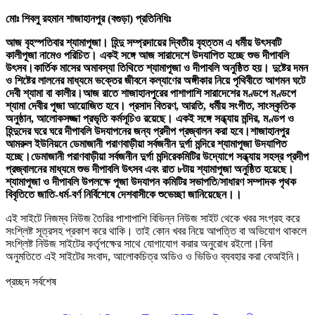
মোঃ শিবলু রহমান শাজাহানপুর (বগুড়া) প্রতিনিধিঃ
আজ বৃহস্পতিবার শ্যামাপূজা। হিন্দু সম্প্রদায়ের দ্বিতীয় বৃহত্তম এ ধর্মীয় উৎসবটি
কালীপূজা নামেও পরিচিত। একই সঙ্গে আজ সারাদেশে উদযাপিত হচ্ছে শুভ দীপাবলি
উৎসব।
কার্তিক মাসের অমাবস্যা তিথিতে শ্যামাপূজা ও দীপাবলি অনুষ্ঠিত হয়। দুষ্টের দমন
ও শিষ্টের লালনের মাধ্যমে ভক্তের জীবনে কল্যাণের অঙ্গীকার নিয়ে পৃথিবীতে আগমন ঘটে
দেবী শ্যামা বা কালীর।
আজ রাতে শাজাহানপুরের পাশাপাশি সারাদেশের মণ্ডপে মণ্ডপে
শ্যামা দেবীর পূজা আয়োজিত হবে। প্রসাদ বিতরণ, আরতি, ধর্মীয় সংগীত, সাংস্কৃতিক
অনুষ্ঠান, আলোকসজ্জা প্রভৃতি কর্মসূচিও রয়েছে। একই সঙ্গে সন্ধ্যায় মন্দির, মণ্ডপ ও
হিন্দুদের ঘরে ঘরে দীপাবলি উদযাপনের জন্য প্রদীপ প্রজ্বালন করা হবে।
শাজাহানপুর
আমরুল ইউনিয়নে ডেমাজানী পরাণবাড়ীয়া সর্বজনীন দুর্গা মন্দিরে শ্যামাপূজা উদযাপিত
হচ্ছে।ডেমাজানী পরাণবাড়ীয়া সর্বজনীন দুর্গা মন্দিরে
কমিটির উদ্যোগে সন্ধ্যায় সহস্র প্রদীপ
প্রজ্বালনের মাধ্যমে শুভ দীপাবলি উৎসব এবং রাত ৮টায় শ্যামাপূজা অনুষ্ঠিত হয়েছে।
শ্যামাপূজা ও দীপাবলি উপলক্ষে পূজা উদযাপন কমিটির সভাপতি/সাধারণ সম্পাদক পৃথক
বিবৃতিতে জাতি-ধর্ম-বর্ণ নির্বিশেষে দেশবাসীকে শুভেচ্ছা জানিয়েছেন।।
এই সাইটে নিজম্ব নিউজ তৈরির পাশাপাশি বিভিন্ন নিউজ সাইট থেকে খবর সংগ্রহ করে
সংশ্লিষ্ট সূত্রসহ প্রকাশ করে থাকি। তাই কোন খবর নিয়ে আপত্তি বা অভিযোগ থাকলে
সংশ্লিষ্ট নিউজ সাইটের কর্তৃপক্ষের সাথে যোগাযোগ করার অনুরোধ রইলো।বিনা
অনুমতিতে এই সাইটের সংবাদ, আলোকচিত্র অডিও ও ভিডিও ব্যবহার করা বেআইনি।
প্রচ্ছদ সর্বশেষ