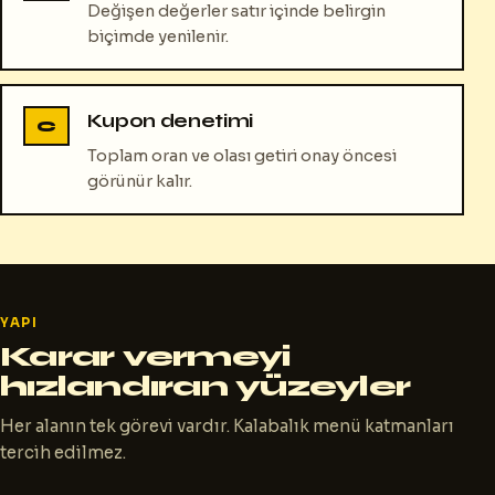
Değişen değerler satır içinde belirgin
biçimde yenilenir.
Kupon denetimi
C
Toplam oran ve olası getiri onay öncesi
görünür kalır.
YAPI
Karar vermeyi
hızlandıran yüzeyler
Her alanın tek görevi vardır. Kalabalık menü katmanları
tercih edilmez.