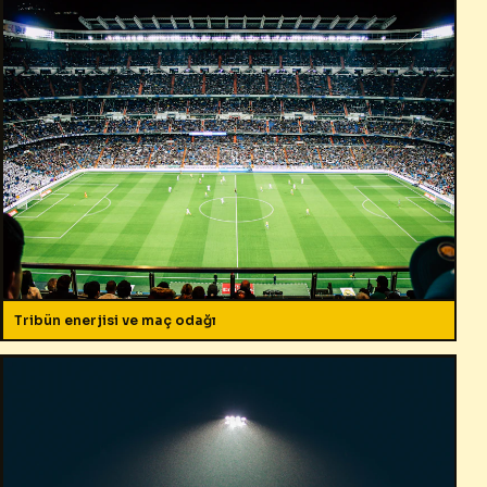
Tribün enerjisi ve maç odağı