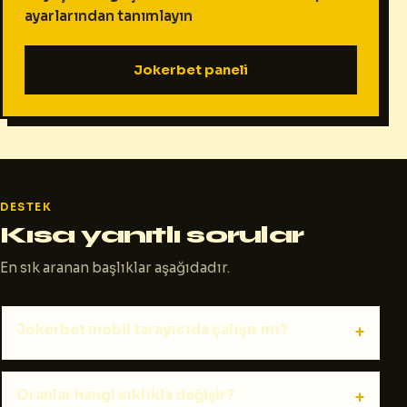
ayarlarından tanımlayın
Jokerbet paneli
DESTEK
Kısa yanıtlı sorular
En sık aranan başlıklar aşağıdadır.
Jokerbet mobil tarayıcıda çalışır mı?
Oranlar hangi sıklıkla değişir?