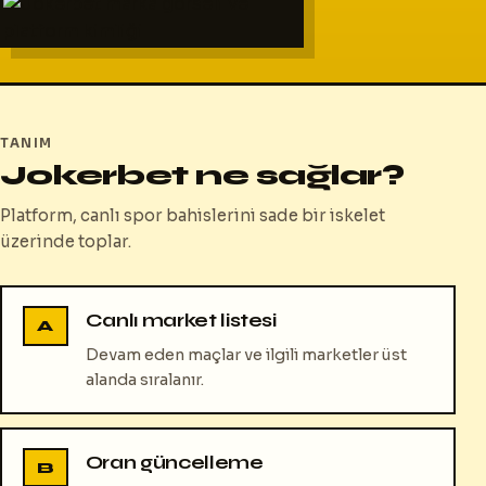
TANIM
Jokerbet ne sağlar?
Platform, canlı spor bahislerini sade bir iskelet
üzerinde toplar.
Canlı market listesi
A
Devam eden maçlar ve ilgili marketler üst
alanda sıralanır.
Oran güncelleme
B