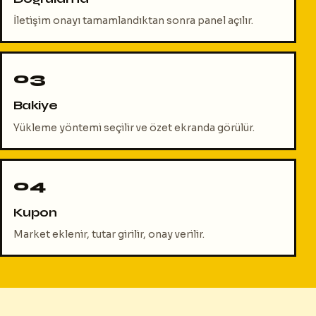
İletişim onayı tamamlandıktan sonra panel açılır.
Bakiye
Yükleme yöntemi seçilir ve özet ekranda görülür.
Kupon
Market eklenir, tutar girilir, onay verilir.