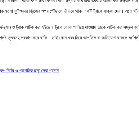
্ডভ্যান চালক মিরাজকে গাড়ীর কেবিন থেকে উদ্ধার করে এবং গুরুতর আহত কভার্ডভ্যান চালকের
 মোকামতলা ফুটওভার ব্রিজের ওপর পৌঁছালে দাঁড়িয়ে থাকা একটি ট্রাকে ধাক্কা দেয়। এতে ঘট
 কাভার্ডভ্যান ও ট্রাক আটক করা হইছে। ট্রাক চালক পালিয়ে যাওয়ায় তাকে আটক করা সম্ভব হ
শ্লিষ্ট সূত্রসহ প্রকাশ করে থাকি। তাই কোন খবর নিয়ে আপত্তি বা অভিযোগ থাকলে সংশ্লি
ির্ণয় ও প্রাথমিক চক্ষু সেবা প্রদান