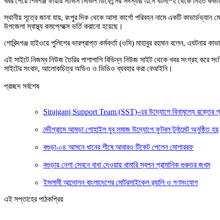
খবর পেয়ে শিবগঞ্জ ফায়ার সার্ভিস সিভিল ডিফেন্সের সদস্যরা এসে ঘটনাস্হ থেকে নিহত কভার
স্থানীয় সূত্রে জানা যায়, রংপুর দিক থেকে আসা কার্গো পরিবহন নামে একটি কাভার্ডভ্যান
উপজেলা স্বাস্থ্য কমপ্লেক্সে ভর্তি করানো হয়েছে।
গোবিন্দগঞ্জ হাইওয়ে পুলিশের ভারপ্রাপ্ত কর্মকর্তা (ওসি) মাহাবুর রহমান বলেন, এঘটনায়
এই সাইটে নিজম্ব নিউজ তৈরির পাশাপাশি বিভিন্ন নিউজ সাইট থেকে খবর সংগ্রহ করে সং
সাইটের সংবাদ, আলোকচিত্র অডিও ও ভিডিও ব্যবহার করা বেআইনি।
প্রচ্ছদ সর্বশেষ
Sirajganj Support Team (SST)-এর উদ্যোগে বিনামূল্যে রক্তের গ্রুপ ন
নন্দীগ্রামে আমড়া গোহাইল যুব সমাজ উদ্যোগে ফুটবল টুর্নামেন্ট অনুষ্ঠিত হয়
বগুড়া-০৪ আসনে ধানের শীষে আবারও টিকেট পেলেন মোশাররফ
বগুড়ায় নেশা সেবনে বাধা দেওয়ায় খামারি স্বপন প্রামানিক গুরুতর জখম
ইসলামী আন্দোলন বাংলাদেশের মোটরসাইকেল র‍্যালি ও গণসংযোগ
এই সপ্তাহের পাঠকপ্রিয়