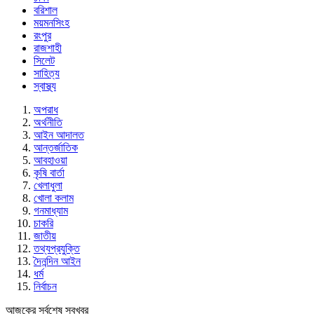
বরিশাল
ময়মনসিংহ
রংপুর
রাজশাহী
সিলেট
সাহিত্য
স্বাস্থ্য
অপরাধ
অর্থনীতি
আইন আদালত
আন্তর্জাতিক
আবহাওয়া
কৃষি বার্তা
খেলাধুলা
খোলা কলাম
গনমাধ্যাম
চাকরি
জাতীয়
তথ্যপ্রযুক্তি
দৈনন্দিন আইন
ধর্ম
নির্বাচন
আজকের সর্বশেষ সবখবর