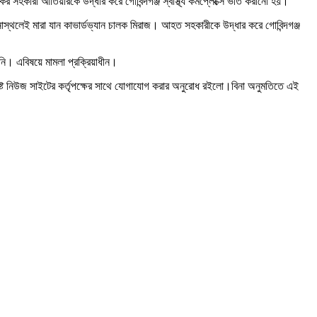
 সহকারী আতিয়ারকে উদ্ধার করে গোবিন্দগঞ্জ স্বাস্থ্য কমপ্লেক্সে ভর্তি করানো হয়।
নাস্থলেই মারা যান কাভার্ডভ্যান চালক মিরাজ। আহত সহকারীকে উদ্ধার করে গোবিন্দগঞ্জ
য়নি। এবিষয়ে মামলা প্রক্রিয়াধীন।
ষ্ট নিউজ সাইটের কর্তৃপক্ষের সাথে যোগাযোগ করার অনুরোধ রইলো।বিনা অনুমতিতে এই