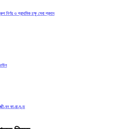
ির্ণয় ও প্রাথমিক চক্ষু সেবা প্রদান
োডাউন
্জী-বন কা-রা-দ-ন্ড