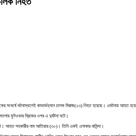
 চালক নিহত
রাকের সংঘর্ষে ঘটনাস্থলেই কাভার্ডভ্যান চালক মিরাজ(২৩) নিহত হয়েছে। এঘটনায় আহত হয়ে
মতলার ফুটওভার ব্রিজের ওপর এ দুর্ঘটনা ঘটে।
িন্দা। আহত সহকারীর নাম আতিয়ার (৩০)। তিনি একই এলাকার বাসিন্দা।