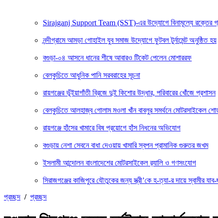
Sirajganj Support Team (SST)-এর উদ্যোগে বিনামূল্যে রক্তের গ্রুপ ন
নন্দীগ্রামে আমড়া গোহাইল যুব সমাজ উদ্যোগে ফুটবল টুর্নামেন্ট অনুষ্ঠিত হয়
বগুড়া-০৪ আসনে ধানের শীষে আবারও টিকেট পেলেন মোশাররফ
বেলকুচিতে আধুনিক পানি সরবরাহের সূচনা
রায়গঞ্জের ভূঁইয়াগাঁতী ব্রিজে দুই কিশোর উদ্ধার, পরিবারের খোঁজে প্রশাসন
বেলকুচিতে আলহাজ্ব গোলাম মওলা খাঁন বাবলুর সমর্থনে মোটরসাইকেল শ
রায়গঞ্জে হাঁসের খামারে বিষ প্রয়োগে হাঁস নিধনের অভিযোগ
বগুড়ায় নেশা সেবনে বাধা দেওয়ায় খামারি স্বপন প্রামানিক গুরুতর জখম
ইসলামী আন্দোলন বাংলাদেশের মোটরসাইকেল র‍্যালি ও গণসংযোগ
সিরাজগঞ্জের কাজিপুরে যৌতুকের জন্য স্ত্রী’কে হ-ত্যা-র দায়ে স্বামীর যাব-জ
প্রচ্ছদ
/
প্রচ্ছদ