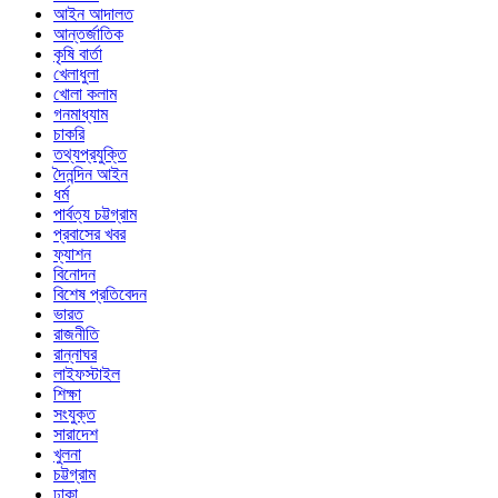
আইন আদালত
আন্তর্জাতিক
কৃষি বার্তা
খেলাধুলা
খোলা কলাম
গনমাধ্যাম
চাকরি
তথ্যপ্রযুক্তি
দৈনন্দিন আইন
ধর্ম
পার্বত্য চট্টগ্রাম
প্রবাসের খবর
ফ্যাশন
বিনোদন
বিশেষ প্রতিবেদন
ভারত
রাজনীতি
রান্নাঘর
লাইফস্টাইল
শিক্ষা
সংযুক্ত
সারাদেশ
খুলনা
চট্টগ্রাম
ঢাকা