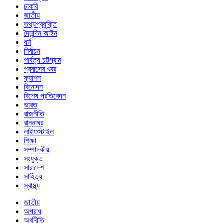
চাকরি
জাতীয়
তথ্যপ্রযুক্তি
দৈনন্দিন আইন
ধর্ম
নির্বাচন
পার্বত্য চট্টগ্রাম
প্রবাসের খবর
ফ্যাশন
বিনোদন
বিশেষ প্রতিবেদন
ভারত
রাজনীতি
রান্নাঘর
লাইফস্টাইল
শিক্ষা
সম্পাদকীয়
সংযুক্ত
সারাদেশ
সাহিত্য
স্বাস্থ্য
জাতীয়
অপরাধ
অর্থনীতি