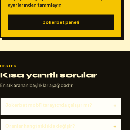
ayarlarından tanımlayın
Jokerbet paneli
DESTEK
Kısa yanıtlı sorular
En sık aranan başlıklar aşağıdadır.
Jokerbet mobil tarayıcıda çalışır mı?
Oranlar hangi sıklıkla değişir?