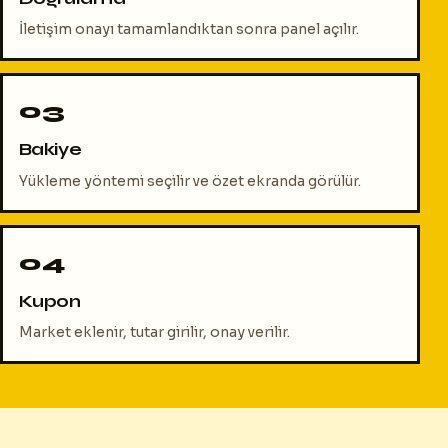
İletişim onayı tamamlandıktan sonra panel açılır.
Bakiye
Yükleme yöntemi seçilir ve özet ekranda görülür.
Kupon
Market eklenir, tutar girilir, onay verilir.