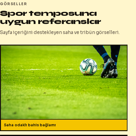
GÖRSELLER
Spor temposuna
uygun referanslar
Sayfa içeriğini destekleyen saha ve tribün görselleri.
Saha odaklı bahis bağlamı