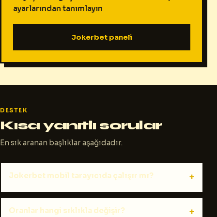
ayarlarından tanımlayın
Jokerbet paneli
DESTEK
Kısa yanıtlı sorular
En sık aranan başlıklar aşağıdadır.
Jokerbet mobil tarayıcıda çalışır mı?
Oranlar hangi sıklıkla değişir?