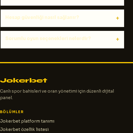
Hesap güvenliği nasıl sağlanır?
Sorumlu oyun seçenekleri nelerdir?
Jokerbet
Canlı spor bahisleri ve oran yönetimi için düzenli dijital
panel.
BÖLÜMLER
Jokerbet platform tanımı
Jokerbet özellik listesi