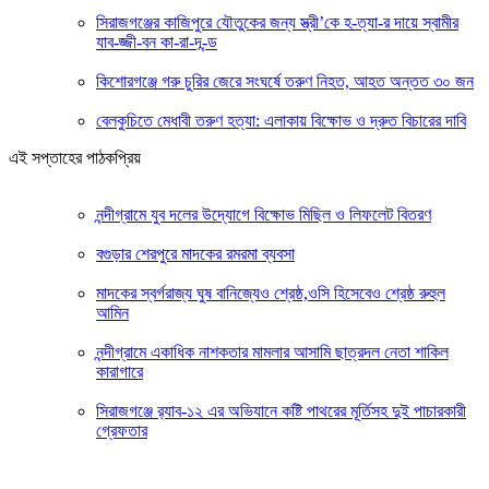
সিরাজগঞ্জের কাজিপুরে যৌতুকের জন্য স্ত্রী’কে হ-ত্যা-র দায়ে স্বামীর
যাব-জ্জী-বন কা-রা-দ-ন্ড
কিশোরগঞ্জে গরু চুরির জেরে সংঘর্ষে তরুণ নিহত, আহত অন্তত ৩০ জন
বেলকুচিতে মেধাবী তরুণ হত্যা: এলাকায় বিক্ষোভ ও দ্রুত বিচারের দাবি
এই সপ্তাহের পাঠকপ্রিয়
নন্দীগ্রামে যুব দলের উদ্যোগে বিক্ষোভ মিছিল ও লিফলেট বিতরণ
বগুড়ার শেরপুরে মাদকের রমরমা ব্যবসা
মাদকের স্বর্গরাজ্য ঘুষ বানিজ্যেও শ্রেষ্ঠ,ওসি হিসেবেও শ্রেষ্ঠ রুহুল
আমিন
নন্দীগ্রামে একাধিক নাশকতার মামলার আসামি ছাত্রদল নেতা শাকিল
কারাগারে
সিরাজগঞ্জে র‍্যাব-১২ এর অভিযানে কষ্টি পাথরের মূর্তিসহ দুই পাচারকারী
গ্রেফতার