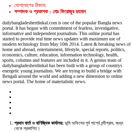
যোগাযোগের ঠিকানা:
সম্পাদক ও প্রকাশক : মোঃ ফিরোজুর রহমান
dailybangladesherdinkal.com is one of the popular Bangla news
portal. It has begun with commitment of fearless, investigative,
informative and independent journalism. This online portal has
started to provide real time news updates with maximum use of
modern technology from May 10th 2014. Latest & breaking news of
home and abroad, entertainment, lifestyle, special reports, politics,
economics, culture, education, information technology, health,
sports, columns and features are included in it. A genius team of
dailybangladesherdinkal has been built with a group of countrys
energetic young journalists. We are trying to build a bridge with
Bengali around the world and adding a new dimension to online
news portal. The home of materialistic news.
প্রধান বার্তা ও বাণিজ্যিক কার্যালয়:
ভূমি অফিসের পূর্ব পার্শ্বে নন্দীগ্রাম, বগুড়া
থেকে প্রকাশিত।