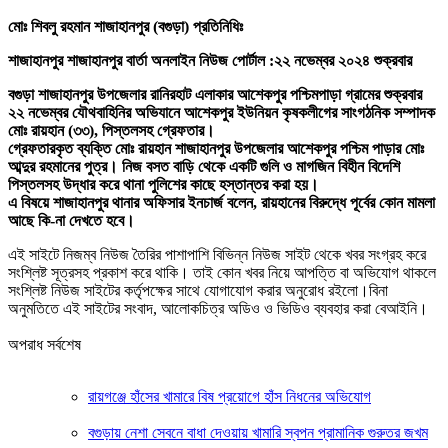
মোঃ শিবলু রহমান শাজাহানপুর (বগুড়া) প্রতিনিধিঃ
শাজাহানপুর শাজাহানপুর বার্তা অনলাইন নিউজ পোর্টাল :২২ নভেম্বর ২০২৪ শুক্রবার
বগুড়া শাজাহানপুর উপজেলার রানিরহাট এলাকার আশেকপুর পশ্চিমপাড়া গ্রামের শুক্রবার
২২ নভেম্বর যৌথবাহিনির অভিযানে আশেকপুর ইউনিয়ন কৃষকলীগের সাংগঠনিক সম্পাদক
মোঃ রায়হান (৩৩), পিস্তলসহ গ্রেফতার।
গ্রেফতারকৃত ব্যক্তি মোঃ রায়হান শাজাহানপুর উপজেলার আশেকপুর পশ্চিম পাড়ার মোঃ
আব্দুর রহমানের পুত্র। নিজ বসত বাড়ি থেকে একটি গুলি ও মাগজিন বিহীন বিদেশি
পিস্তলসহ উদ্ধার করে থানা পুলিশের কাছে হস্তান্তর করা হয়।
এ বিষয়ে শাজাহানপুর থানার অফিসার ইনচার্জ বলেন, রায়হানের বিরুদ্ধে পূর্বের কোন মামলা
আছে কি-না দেখতে হবে।
এই সাইটে নিজম্ব নিউজ তৈরির পাশাপাশি বিভিন্ন নিউজ সাইট থেকে খবর সংগ্রহ করে
সংশ্লিষ্ট সূত্রসহ প্রকাশ করে থাকি। তাই কোন খবর নিয়ে আপত্তি বা অভিযোগ থাকলে
সংশ্লিষ্ট নিউজ সাইটের কর্তৃপক্ষের সাথে যোগাযোগ করার অনুরোধ রইলো।বিনা
অনুমতিতে এই সাইটের সংবাদ, আলোকচিত্র অডিও ও ভিডিও ব্যবহার করা বেআইনি।
অপরাধ সর্বশেষ
রায়গঞ্জে হাঁসের খামারে বিষ প্রয়োগে হাঁস নিধনের অভিযোগ
বগুড়ায় নেশা সেবনে বাধা দেওয়ায় খামারি স্বপন প্রামানিক গুরুতর জখম