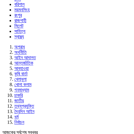
বরিশাল
ময়মনসিংহ
রংপুর
রাজশাহী
সিলেট
সাহিত্য
স্বাস্থ্য
অপরাধ
অর্থনীতি
আইন আদালত
আন্তর্জাতিক
আবহাওয়া
কৃষি বার্তা
খেলাধুলা
খোলা কলাম
গনমাধ্যাম
চাকরি
জাতীয়
তথ্যপ্রযুক্তি
দৈনন্দিন আইন
ধর্ম
নির্বাচন
আজকের সর্বশেষ সবখবর