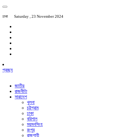
ঢাকা
Saturday , 23 November 2024
প্রচ্ছদ
জাতীয়
রাজনীতি
সারাদেশ
খুলনা
চট্টগ্রাম
ঢাকা
বরিশাল
ময়মনসিংহ
রংপুর
রাজশাহী