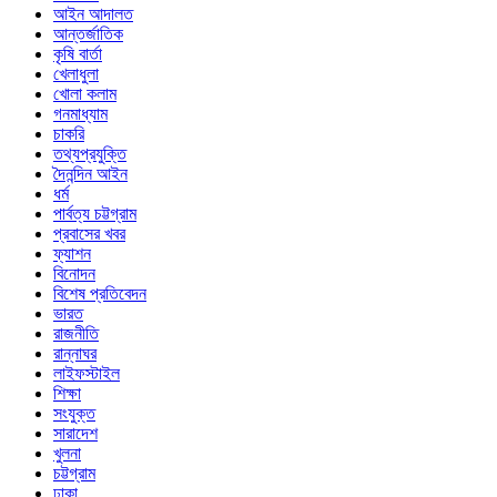
আইন আদালত
আন্তর্জাতিক
কৃষি বার্তা
খেলাধুলা
খোলা কলাম
গনমাধ্যাম
চাকরি
তথ্যপ্রযুক্তি
দৈনন্দিন আইন
ধর্ম
পার্বত্য চট্টগ্রাম
প্রবাসের খবর
ফ্যাশন
বিনোদন
বিশেষ প্রতিবেদন
ভারত
রাজনীতি
রান্নাঘর
লাইফস্টাইল
শিক্ষা
সংযুক্ত
সারাদেশ
খুলনা
চট্টগ্রাম
ঢাকা