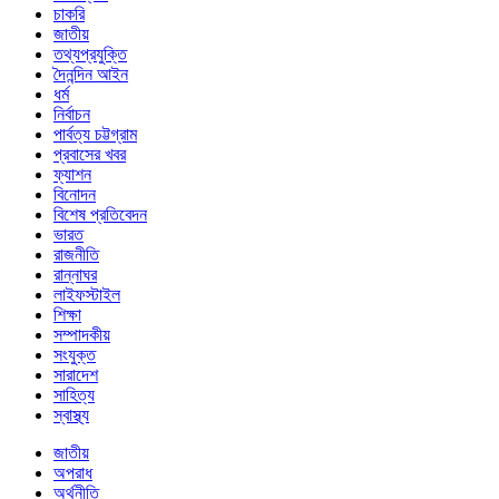
চাকরি
জাতীয়
তথ্যপ্রযুক্তি
দৈনন্দিন আইন
ধর্ম
নির্বাচন
পার্বত্য চট্টগ্রাম
প্রবাসের খবর
ফ্যাশন
বিনোদন
বিশেষ প্রতিবেদন
ভারত
রাজনীতি
রান্নাঘর
লাইফস্টাইল
শিক্ষা
সম্পাদকীয়
সংযুক্ত
সারাদেশ
সাহিত্য
স্বাস্থ্য
জাতীয়
অপরাধ
অর্থনীতি