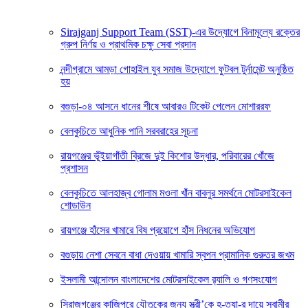
Sirajganj Support Team (SST)-এর উদ্যোগে বিনামূল্যে রক্তের
গ্রুপ নির্ণয় ও প্রাথমিক চক্ষু সেবা প্রদান
নন্দীগ্রামে আমড়া গোহাইল যুব সমাজ উদ্যোগে ফুটবল টুর্নামেন্ট অনুষ্ঠিত
হয়
বগুড়া-০৪ আসনে ধানের শীষে আবারও টিকেট পেলেন মোশাররফ
বেলকুচিতে আধুনিক পানি সরবরাহের সূচনা
রায়গঞ্জের ভূঁইয়াগাঁতী ব্রিজে দুই কিশোর উদ্ধার, পরিবারের খোঁজে
প্রশাসন
বেলকুচিতে আলহাজ্ব গোলাম মওলা খাঁন বাবলুর সমর্থনে মোটরসাইকেল
শোডাউন
রায়গঞ্জে হাঁসের খামারে বিষ প্রয়োগে হাঁস নিধনের অভিযোগ
বগুড়ায় নেশা সেবনে বাধা দেওয়ায় খামারি স্বপন প্রামানিক গুরুতর জখম
ইসলামী আন্দোলন বাংলাদেশের মোটরসাইকেল র‍্যালি ও গণসংযোগ
সিরাজগঞ্জের কাজিপুরে যৌতুকের জন্য স্ত্রী’কে হ-ত্যা-র দায়ে স্বামীর