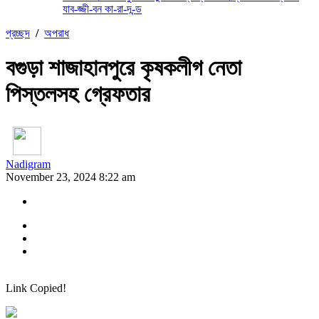
যাব-জ্জী-বন কা-রা-দ-ন্ড
প্রচ্ছদ
/
অপরাধ
বগুড়া শাজাহানপুরে কৃষকলীগ নেতা
পিস্তলসহ গ্রেফতার
Nadigram
November 23, 2024 8:22 am
Link Copied!