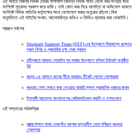
এই সাইটে নিজম্ব নিউজ তৈরির পাশাপাশি বিভিন্ন নিউজ সাইট থেকে খবর সংগ্রহ করে
সংশ্লিষ্ট সূত্রসহ প্রকাশ করে থাকি। তাই কোন খবর নিয়ে আপত্তি বা অভিযোগ থাকলে
সংশ্লিষ্ট নিউজ সাইটের কর্তৃপক্ষের সাথে যোগাযোগ করার অনুরোধ রইলো।বিনা
অনুমতিতে এই সাইটের সংবাদ, আলোকচিত্র অডিও ও ভিডিও ব্যবহার করা বেআইনি।
প্রচ্ছদ সর্বশেষ
Sirajganj Support Team (SST)-এর উদ্যোগে বিনামূল্যে রক্তের
গ্রুপ নির্ণয় ও প্রাথমিক চক্ষু সেবা প্রদান
নন্দীগ্রামে আমড়া গোহাইল যুব সমাজ উদ্যোগে ফুটবল টুর্নামেন্ট অনুষ্ঠিত
হয়
বগুড়া-০৪ আসনে ধানের শীষে আবারও টিকেট পেলেন মোশাররফ
বগুড়ায় নেশা সেবনে বাধা দেওয়ায় খামারি স্বপন প্রামানিক গুরুতর জখম
ইসলামী আন্দোলন বাংলাদেশের মোটরসাইকেল র‍্যালি ও গণসংযোগ
এই সপ্তাহের পাঠকপ্রিয়
আত্মগোপনে থাকা তেজগাঁও কলেজ ছাত্রলীগ নেতা দবিরূল বগুড়ায়
গ্রেপ্তার