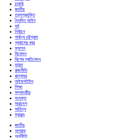
চাকরি
জাতীয়
তথ্যপ্রযুক্তি
দৈনন্দিন আইন
ধর্ম
নির্বাচন
পার্বত্য চট্টগ্রাম
প্রবাসের খবর
ফ্যাশন
বিনোদন
বিশেষ প্রতিবেদন
ভারত
রাজনীতি
রান্নাঘর
লাইফস্টাইল
শিক্ষা
সম্পাদকীয়
সংযুক্ত
সারাদেশ
সাহিত্য
স্বাস্থ্য
জাতীয়
অপরাধ
অর্থনীতি