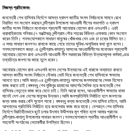
নিজস্ব প্রতিবেদক:
জননেত্রী শেখ হাসিনার নির্দেশে আসন্ন দ্বাদশ জাতীয় সংসদ নির্বাচনকে সামনে রেখে
নিয়মিত গন সংযোগ করছেন নন্দীগ্রাম উপজেলা আওয়ামী লীগের সভাপতি ও দ্বাদশ
জাতীয় সংসদ নির্বাচনে মনোনয়ন প্রত্যাশী আনোয়ার হোসেন রানা এলএলবি। এরই
ধারাবাহিকতায় শনিবার (৭ অক্টোবর) নন্দীগ্রাম পৌর শহরের বিভিন্ন এলাকায় কোন সংযোগ
করেন তিনি। গনসংযোগকালে সাধারণ মানুষের খোঁজখবর নেন এবং চা চক্রে মিলিত হন।
এ সময় সাধারণ জনগণও রানাকে কাছে পেয়ে তাদের সুবিধা-অসুবিধার কথা খুলে বলেন।
গনসংযোগকালে বগুড়া -৪‌ (নন্দীগ্রাম-কাহালু) আসনের আওয়ামীলীগের মনোনয়ন প্রত্যাশী
আনোয়ার হোসেন রানা এলএলবি আওয়ামী লীগ সরকারের বিভিন্ন উন্নয়নমূলক কর্মকাণ্ডের
তথ্যচিত্র জনগণের কাছে তুলে ধরেন।
আনোয়ার হোসেন রানা এলএলবি বলেন দেশের উন্নয়নের এই ধারাকে অব্যাহত রাখতে
আসন্ন জাতীয় সংসদ নির্বাচনে নৌকায় ভোট দিয়ে জননেত্রী শেখ হাসিনাকে ক্ষমতায়
আনতে হবে।আমি বগুড়া-০৪ (নন্দীগ্রাম-কাহালু) আসনের জনসাধারণের সেবক হিসেবে
কাজ করতে চাই।বঙ্গবন্ধু শেখ মুজিবুর রহমানের আদর্শের সৈনিক হয়ে জননেত্রী শেখ
হাসিনার নেতৃত্বে কাজ করে যেতে চাই। তিনি আরো বলেন, আওয়ামীলীগ ক্ষমতায় থাকা
মানেই দেশ এবং দেশের মানুষের উন্নয়ন।আমি জনপ্রতিনিধি নির্বাচিত হলে জনগনের
জন্য কাজ করার বেশি সুযোগ পাবো। বঙ্গবন্ধু কন্যা জননেত্রী শেখ হাসিনা চাইলে, আমি
আপনাদের প্রতিনিধি নির্বাচিত হয়ে জনসেবায় কাজ করে যাবো। দেশরত্ন শেখ হাসিনার
নির্দেশে বিরতিহীনভাবে ছুটে চলার উৎসাহ উদ্দীপনার মূল শক্তি হলো আমার প্রানের
নন্দীগ্রাম-কাহালু উপজেলার সাধারন জনগণ।গনসংযোগকালে স্থানীয় আওয়ামীলীগ ও
সহযোগী সংগঠনের নেতাকর্মীরা উপস্থিত ছিলেন।