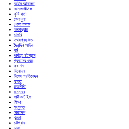
আইন আদালত
আন্তর্জাতিক
কৃষি বার্তা
খেলাধুলা
খোলা কলাম
গনমাধ্যাম
চাকরি
তথ্যপ্রযুক্তি
দৈনন্দিন আইন
ধর্ম
পার্বত্য চট্টগ্রাম
প্রবাসের খবর
ফ্যাশন
বিনোদন
বিশেষ প্রতিবেদন
ভারত
রাজনীতি
রান্নাঘর
লাইফস্টাইল
শিক্ষা
সংযুক্ত
সারাদেশ
খুলনা
চট্টগ্রাম
ঢাকা