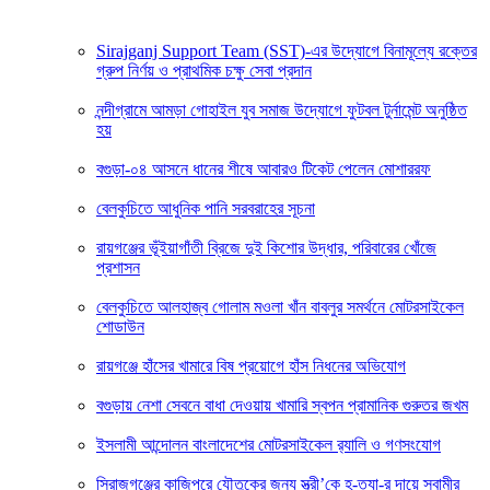
Sirajganj Support Team (SST)-এর উদ্যোগে বিনামূল্যে রক্তের
গ্রুপ নির্ণয় ও প্রাথমিক চক্ষু সেবা প্রদান
নন্দীগ্রামে আমড়া গোহাইল যুব সমাজ উদ্যোগে ফুটবল টুর্নামেন্ট অনুষ্ঠিত
হয়
বগুড়া-০৪ আসনে ধানের শীষে আবারও টিকেট পেলেন মোশাররফ
বেলকুচিতে আধুনিক পানি সরবরাহের সূচনা
রায়গঞ্জের ভূঁইয়াগাঁতী ব্রিজে দুই কিশোর উদ্ধার, পরিবারের খোঁজে
প্রশাসন
বেলকুচিতে আলহাজ্ব গোলাম মওলা খাঁন বাবলুর সমর্থনে মোটরসাইকেল
শোডাউন
রায়গঞ্জে হাঁসের খামারে বিষ প্রয়োগে হাঁস নিধনের অভিযোগ
বগুড়ায় নেশা সেবনে বাধা দেওয়ায় খামারি স্বপন প্রামানিক গুরুতর জখম
ইসলামী আন্দোলন বাংলাদেশের মোটরসাইকেল র‍্যালি ও গণসংযোগ
সিরাজগঞ্জের কাজিপুরে যৌতুকের জন্য স্ত্রী’কে হ-ত্যা-র দায়ে স্বামীর