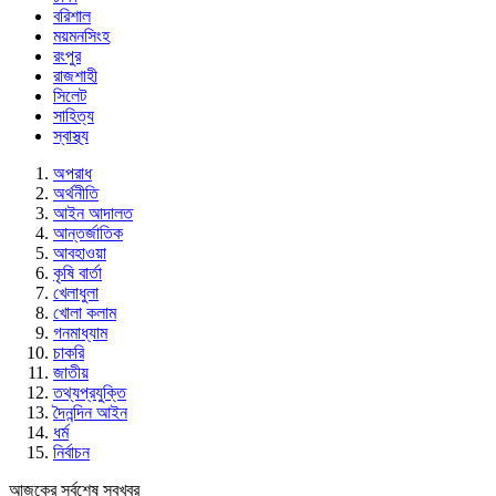
বরিশাল
ময়মনসিংহ
রংপুর
রাজশাহী
সিলেট
সাহিত্য
স্বাস্থ্য
অপরাধ
অর্থনীতি
আইন আদালত
আন্তর্জাতিক
আবহাওয়া
কৃষি বার্তা
খেলাধুলা
খোলা কলাম
গনমাধ্যাম
চাকরি
জাতীয়
তথ্যপ্রযুক্তি
দৈনন্দিন আইন
ধর্ম
নির্বাচন
আজকের সর্বশেষ সবখবর