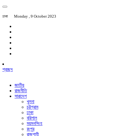
ঢাকা
Monday , 9 October 2023
প্রচ্ছদ
জাতীয়
রাজনীতি
সারাদেশ
খুলনা
চট্টগ্রাম
ঢাকা
বরিশাল
ময়মনসিংহ
রংপুর
রাজশাহী