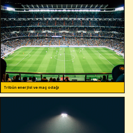
Tribün enerjisi ve maç odağı