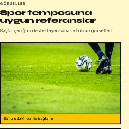
GÖRSELLER
Spor temposuna
uygun referanslar
Sayfa içeriğini destekleyen saha ve tribün görselleri.
Saha odaklı bahis bağlamı