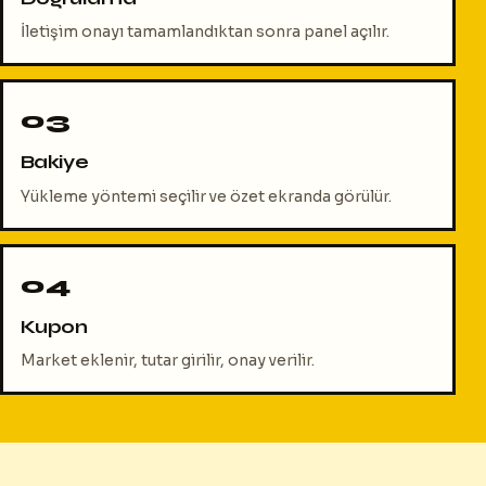
İletişim onayı tamamlandıktan sonra panel açılır.
Bakiye
Yükleme yöntemi seçilir ve özet ekranda görülür.
Kupon
Market eklenir, tutar girilir, onay verilir.