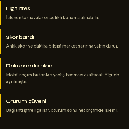
Lig filtresi
İzlenen turnuvalar öncelikli konuma alınabilir.
Skor bandı
Anlık skor ve dakika bilgisi market satırına yakın durur.
Dokunmatik alan
Mobil seçim butonları yanlış basmayı azaltacak ölçüde
ayrılmıştır.
Oturum güveni
Bağlantı şifreli çalışır; oturum sonu net biçimde işlenir.