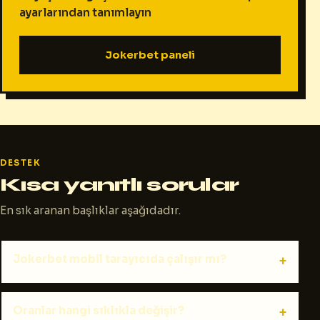
ayarlarından tanımlayın
Jokerbet paneli
DESTEK
Kısa yanıtlı sorular
En sık aranan başlıklar aşağıdadır.
Jokerbet mobil tarayıcıda çalışır mı?
Oranlar hangi sıklıkla değişir?