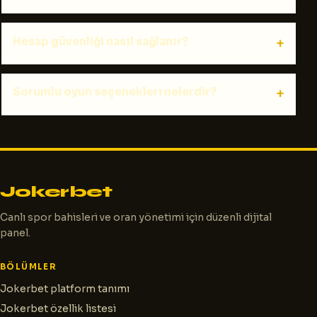
Hesap güvenliği nasıl sağlanır?
Sorumlu oyun seçenekleri nelerdir?
Jokerbet
Canlı spor bahisleri ve oran yönetimi için düzenli dijital
panel.
BÖLÜMLER
Jokerbet platform tanımı
Jokerbet özellik listesi