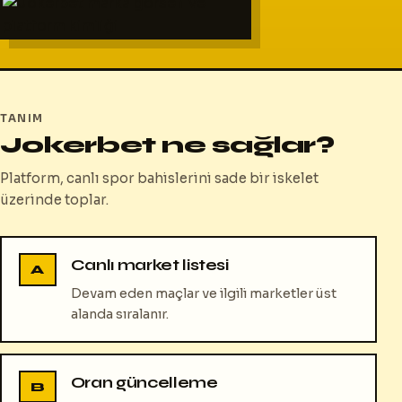
TANIM
Jokerbet ne sağlar?
Platform, canlı spor bahislerini sade bir iskelet
üzerinde toplar.
Canlı market listesi
A
Devam eden maçlar ve ilgili marketler üst
alanda sıralanır.
Oran güncelleme
B