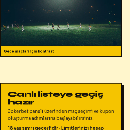
Gece maçları için kontrast
Canlı listeye geçiş
hazır
Jokerbet paneli üzerinden maç seçimi ve kupon
oluşturma adımlarına başlayabilirsiniz.
18 yaş sınırı geçerlidir · Limitlerinizi hesap