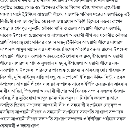
আয়োজনে দ্বাদশ জাতীয় সংসদ নির্বাচন উপলক্ষে নির্বাচনী বিশাল জনসভা
অনুষ্ঠিত হয়েছে।আজ ৩১ ডিসেম্বর রবিবার বিকাল ৪টায় শালফা হাফেজিয়া
মাদ্রাসা মাঠে ইউনিয়ন আওয়ামী লীগের সভাপতি পরিমল দত্তের সভাপতিত্বে এই
নির্বাচনী জনসভা অনুষ্ঠিত হয়।জনসভায় প্রধান অতিথি হিসেবে বক্তব্য রাখেন
বগুড়া ৫ শেরপুর -ধুনটের নৌকার মাঝি ও জেলা আওয়ামী লীগের সভাপতি,
সাবেক উপজেলা চেয়ারম্যান ও বাংলাদেশ আওয়ামী লীগ এর মনোনীত নৌকার
প্রার্থী আলহাজ্ব মোঃ মজিবর রহমান মজনু।ইউনিয়ন আওয়ামী লীগের সাধারণ
সম্পাদক আব্দুল মান্নান এর সঞ্চালনায়।বিশেষ অতিথির বক্তব্য রাখেন, উপজেলা
আওয়ামী লীগের সভাপতি অ্যাডভোকেট গোলাম ফারুক, উপজেলা আওয়ামী
লীগের সাধারণ সম্পাদক সুলতান মাহমুদ, উপজেলা আওয়ামী লীগের সহ-
সভাপতি ও উপজেলা পরিষদের ভারপ্রাপ্ত চেয়ারম্যান আলহাজ্ব মোঃ শাহজামাল
সিরাজী, মুন্সি সাইফুল বাড়ি ডাবলু, অ্যাডভোকেট ইলিয়াস উদ্দিন মিন্টু, সাবেক
উপজেলা আওয়ামীলীগের সাধারণ সম্পাদক সাবেক ইউপি চেয়ারম্যান আহসান
হাবীব আম্বিয়া, উপজেলা আওয়ামী লীগের অর্থ বিষয়ক সম্পাদ নজরুল ইসলাম
ফকির, বীর মুক্তিযোদ্ধা আব্দুর রউফ খাঁন প্রমুখ।এ নির্বাচনি জনসভায় আরো
উপস্থিত ছিলেন, উপজেলা আওয়ামী লীগ ও সহযোগী সংগঠনের নেতৃবৃন্দ ও
ইউনিয়ন আওয়ামী লীগের ও সহযোগী সংগঠনের সভাপতি সাধারণ সম্পাদক
ওয়াড আওয়ামী লীগের সভাপতি সাধারণ সম্পাদক ও ইউনিয়ন পর্যায়ের সকল
নেতাকর্মী ও জনসাধারণ