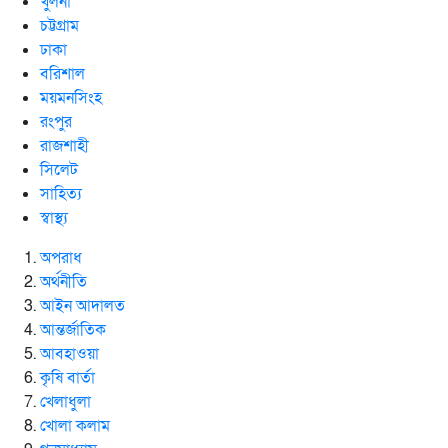
খুলনা
চট্টগ্রাম
ঢাকা
বরিশাল
ময়মনসিংহ
রংপুর
রাজশাহী
সিলেট
সাহিত্য
স্বাস্থ্য
অপরাধ
অর্থনীতি
আইন আদালত
আন্তর্জাতিক
আবহাওয়া
কৃষি বার্তা
খেলাধুলা
খোলা কলাম