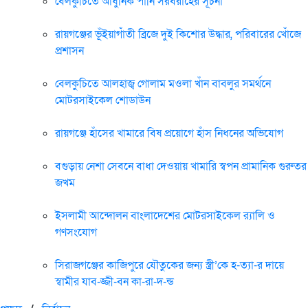
বেলকুচিতে আধুনিক পানি সরবরাহের সূচনা
রায়গঞ্জের ভূঁইয়াগাঁতী ব্রিজে দুই কিশোর উদ্ধার, পরিবারের খোঁজে
প্রশাসন
বেলকুচিতে আলহাজ্ব গোলাম মওলা খাঁন বাবলুর সমর্থনে
মোটরসাইকেল শোডাউন
রায়গঞ্জে হাঁসের খামারে বিষ প্রয়োগে হাঁস নিধনের অভিযোগ
বগুড়ায় নেশা সেবনে বাধা দেওয়ায় খামারি স্বপন প্রামানিক গুরুতর
জখম
ইসলামী আন্দোলন বাংলাদেশের মোটরসাইকেল র‍্যালি ও
গণসংযোগ
সিরাজগঞ্জের কাজিপুরে যৌতুকের জন্য স্ত্রী’কে হ-ত্যা-র দায়ে
স্বামীর যাব-জ্জী-বন কা-রা-দ-ন্ড