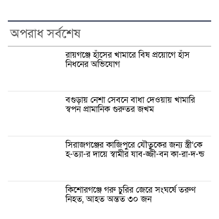
অপরাধ সর্বশেষ
রায়গঞ্জে হাঁসের খামারে বিষ প্রয়োগে হাঁস
নিধনের অভিযোগ
বগুড়ায় নেশা সেবনে বাধা দেওয়ায় খামারি
স্বপন প্রামানিক গুরুতর জখম
সিরাজগঞ্জের কাজিপুরে যৌতুকের জন্য স্ত্রী’কে
হ-ত্যা-র দায়ে স্বামীর যাব-জ্জী-বন কা-রা-দ-ন্ড
কিশোরগঞ্জে গরু চুরির জেরে সংঘর্ষে তরুণ
নিহত, আহত অন্তত ৩০ জন