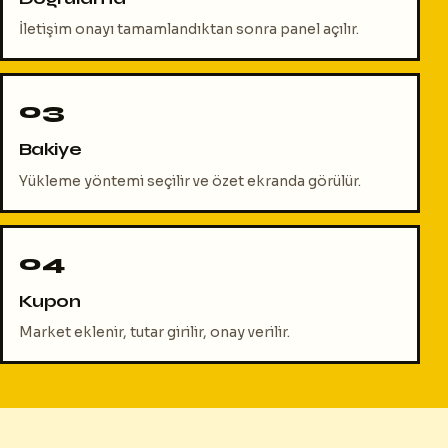
İletişim onayı tamamlandıktan sonra panel açılır.
Bakiye
Yükleme yöntemi seçilir ve özet ekranda görülür.
Kupon
Market eklenir, tutar girilir, onay verilir.