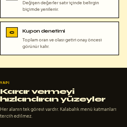
Değişen değerler satır içinde belirgin
biçimde yenilenir.
Kupon denetimi
C
Toplam oran ve olası getiri onay öncesi
görünür kalır.
YAPI
Karar vermeyi
hızlandıran yüzeyler
Her alanın tek görevi vardır. Kalabalık menü katmanları
tercih edilmez.