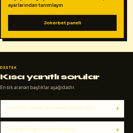
ayarlarından tanımlayın
Jokerbet paneli
DESTEK
Kısa yanıtlı sorular
En sık aranan başlıklar aşağıdadır.
Jokerbet mobil tarayıcıda çalışır mı?
Oranlar hangi sıklıkla değişir?