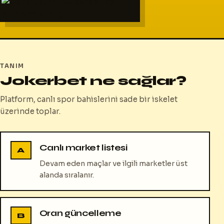
TANIM
Jokerbet ne sağlar?
Platform, canlı spor bahislerini sade bir iskelet
üzerinde toplar.
Canlı market listesi
A
Devam eden maçlar ve ilgili marketler üst
alanda sıralanır.
Oran güncelleme
B