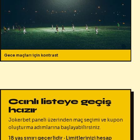
Gece maçları için kontrast
Canlı listeye geçiş
hazır
Jokerbet paneli üzerinden maç seçimi ve kupon
oluşturma adımlarına başlayabilirsiniz.
18 yaş sınırı geçerlidir · Limitlerinizi hesap