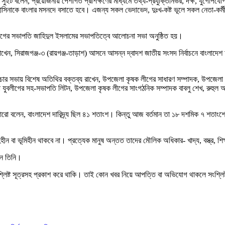
ুইট বলেন, প্রয়োজনীয় পেশাগত প্রশিক্ষণের মাধ্যমে তথ্য-প্রযুক্তিনির্ভর, দক্ষ, যুগোপয
নাকে বাংলার মসনদে বসাতে হবে। এজন্য সকল ভেদাভেদ, দুঃখ-কষ্ট ভূলে সকল নেতা-কর্মীদে
মী লীগের সভাপতি জাহিদুল ইসলামের সভাপতিত্বে আলোচনা সভা অনুষ্ঠিত হয়।
াখেন, সিরাজগঞ্জ-৩ (রায়গঞ্জ-তাড়াশ) আসনে আসন্ন দ্বাদশ জাতীয় সংসদ নির্বাচনে বাংলাদেশ
্রচার সভায় বিশেষ অতিথির বক্তব্য রাখেন, উপজেলা কৃষক লীগের সাধারণ সম্পাদক, উপজেলা
লা যুবলীগের সহ-সভাপতি লিটন, উপজেলা কৃষক লীগের সাংগঠনিক সম্পাদক বাবলু শেখ, রুহ
আরো বলেন, বাংলাদেশ দারিদ্র্য ছিল ৪১ শতাংশ। কিন্তু আজ বর্তমান তা ১৮ দশমিক ৭ শতাং
 বা ভূমিহীন থাকবে না। প্রত্যেক মানুষ অন্তত তাদের মৌলিক অধিকার- খাদ্য, বস্ত্র, শিক্
েন তিনি।
শ্লিষ্ট সূত্রসহ প্রকাশ করে থাকি। তাই কোন খবর নিয়ে আপত্তি বা অভিযোগ থাকলে সংশ্লি