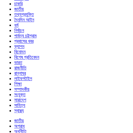
চাকরি
জাতীয়
তথ্যপ্রযুক্তি
দৈনন্দিন আইন
ধর্ম
নির্বাচন
পার্বত্য চট্টগ্রাম
প্রবাসের খবর
ফ্যাশন
বিনোদন
বিশেষ প্রতিবেদন
ভারত
রাজনীতি
রান্নাঘর
লাইফস্টাইল
শিক্ষা
সম্পাদকীয়
সংযুক্ত
সারাদেশ
সাহিত্য
স্বাস্থ্য
জাতীয়
অপরাধ
অর্থনীতি