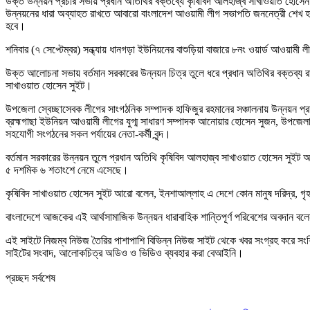
উক্ত উন্নয়ন প্রচার সভায় প্রধান অতিথির বক্তব্যে কৃষিবিদ আলহাজ্ব সাখাওয়াত হোসেন স
উন্নয়নের ধারা অব্যাহত রাখতে আবারো বাংলাদেশ আওয়ামী লীগ সভাপতি জননেত্রী শেখ হাসি
হবে।
শনিবার (৭ সেপ্টেম্বর) সন্ধ্যায় ধানগড়া ইউনিয়নের বাশুড়িয়া বাজারে ৮নং ওয়ার্ড আওয়া
উক্ত আলোচনা সভায় বর্তমান সরকারের উন্নয়ন চিত্র তুলে ধরে প্রধান অতিথির বক্তব্য র
সাখাওয়াত হোসেন সুইট।
উপজেলা স্বেচ্ছাসেবক লীগের সাংগঠনিক সম্পাদক হাফিজুর রহমানের সঞ্চালনায় উন্নয়ন প
ব্রহ্মগাছা ইউনিয়ন আওয়ামী লীগের যুগ্ম সাধারণ সম্পাদক আনোয়ার হোসেন সুজন, উপজে
সহযোগী সংগঠনের সকল পর্যায়ের নেতা-কর্মী বৃন্দ।
বর্তমান সরকারের উন্নয়ন তুলে প্রধান অতিথি কৃষিবিদ আলহাজ্ব সাখাওয়াত হোসেন সুইট 
৫ দশমিক ৬ শতাংশে নেমে এসেছে।
কৃষিবিদ সাখাওয়াত হোসেন সুইট আরো বলেন, ইনশাআল্লাহ এ দেশে কোন মানুষ দরিদ্র, গৃহহীন
বাংলাদেশে আজকের এই আর্থসামাজিক উন্নয়ন ধারাবাহিক শান্তিপূর্ণ পরিবেশের অবদান বল
এই সাইটে নিজম্ব নিউজ তৈরির পাশাপাশি বিভিন্ন নিউজ সাইট থেকে খবর সংগ্রহ করে সং
সাইটের সংবাদ, আলোকচিত্র অডিও ও ভিডিও ব্যবহার করা বেআইনি।
প্রচ্ছদ সর্বশেষ