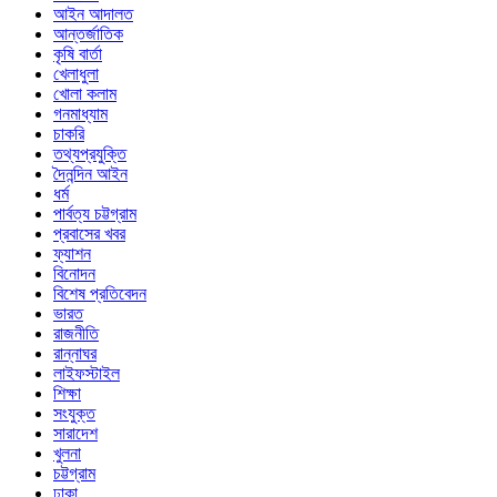
আইন আদালত
আন্তর্জাতিক
কৃষি বার্তা
খেলাধুলা
খোলা কলাম
গনমাধ্যাম
চাকরি
তথ্যপ্রযুক্তি
দৈনন্দিন আইন
ধর্ম
পার্বত্য চট্টগ্রাম
প্রবাসের খবর
ফ্যাশন
বিনোদন
বিশেষ প্রতিবেদন
ভারত
রাজনীতি
রান্নাঘর
লাইফস্টাইল
শিক্ষা
সংযুক্ত
সারাদেশ
খুলনা
চট্টগ্রাম
ঢাকা