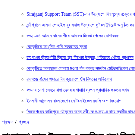
Sirajganj Support Team (SST)-এর উদ্যোগে বিনামূল্যে রক্তের গ্রুপ ন
নন্দীগ্রামে আমড়া গোহাইল যুব সমাজ উদ্যোগে ফুটবল টুর্নামেন্ট অনুষ্ঠিত হয়
বগুড়া-০৪ আসনে ধানের শীষে আবারও টিকেট পেলেন মোশাররফ
বেলকুচিতে আধুনিক পানি সরবরাহের সূচনা
রায়গঞ্জের ভূঁইয়াগাঁতী ব্রিজে দুই কিশোর উদ্ধার, পরিবারের খোঁজে প্রশাসন
বেলকুচিতে আলহাজ্ব গোলাম মওলা খাঁন বাবলুর সমর্থনে মোটরসাইকেল শ
রায়গঞ্জে হাঁসের খামারে বিষ প্রয়োগে হাঁস নিধনের অভিযোগ
বগুড়ায় নেশা সেবনে বাধা দেওয়ায় খামারি স্বপন প্রামানিক গুরুতর জখম
ইসলামী আন্দোলন বাংলাদেশের মোটরসাইকেল র‍্যালি ও গণসংযোগ
সিরাজগঞ্জের কাজিপুরে যৌতুকের জন্য স্ত্রী’কে হ-ত্যা-র দায়ে স্বামীর যাব-জ
প্রচ্ছদ
/
প্রচ্ছদ