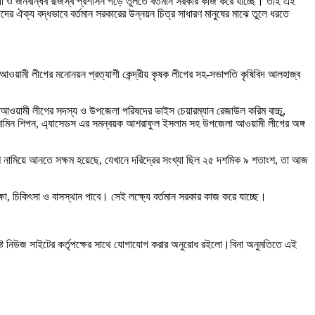
োগী ও জনবান্ধব রাজস্ব প্রশাসন গড়ে তুলতে বর্তমান সরকার কাজ করে যাচ্ছে। তাই এই
র ঐক্য বদ্ধভাবে বর্তমান সরকারের উন্নয়ন চিত্র সাধারণ মানুষের মাঝে তুলে ধরতে
 আওয়ামী লীগের মনোনয়ন প্রত্যাশী কেন্দ্রীয় কৃষক লীগের সহ-সভাপতি কৃষিবিদ আলহাজ্ব
 আওয়ামী লীগের সদস্য ও উপজেলা পরিষদের ভাইস চেয়ারম্যান রেজাউল করিম বাচ্চু,
ুল আমিন শিপন, এ্যাসেডস এর সমন্বয়ক আশরাফুল ইসলাম সহ উপজেলা আওয়ামী লীগের অঙ্গ
শে নামিয়ে আনতে সক্ষম হয়েছে, যেখানে দরিদ্রের সংখ্যা ছিল ২৫ দশমিক ৯ শতাংশ, তা আজ
ষা, চিকিৎসা ও বাসস্থান পাবে। সেই লক্ষ্যে বর্তমান সরকার কাজ করে যাচ্ছে।
ষ্ট নিউজ সাইটের কর্তৃপক্ষের সাথে যোগাযোগ করার অনুরোধ রইলো।বিনা অনুমতিতে এই