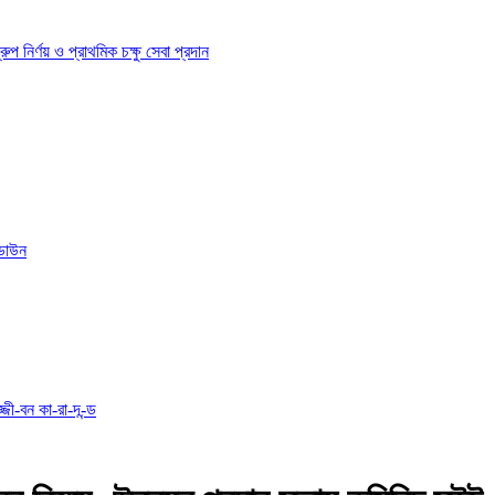
ির্ণয় ও প্রাথমিক চক্ষু সেবা প্রদান
োডাউন
্জী-বন কা-রা-দ-ন্ড