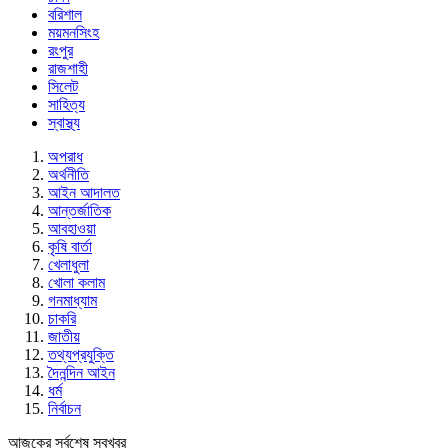
বরিশাল
ময়মনসিংহ
রংপুর
রাজশাহী
সিলেট
সাহিত্য
স্বাস্থ্য
অপরাধ
অর্থনীতি
আইন আদালত
আন্তর্জাতিক
আবহাওয়া
কৃষি বার্তা
খেলাধুলা
খোলা কলাম
গনমাধ্যাম
চাকরি
জাতীয়
তথ্যপ্রযুক্তি
দৈনন্দিন আইন
ধর্ম
নির্বাচন
আজকের সর্বশেষ সবখবর