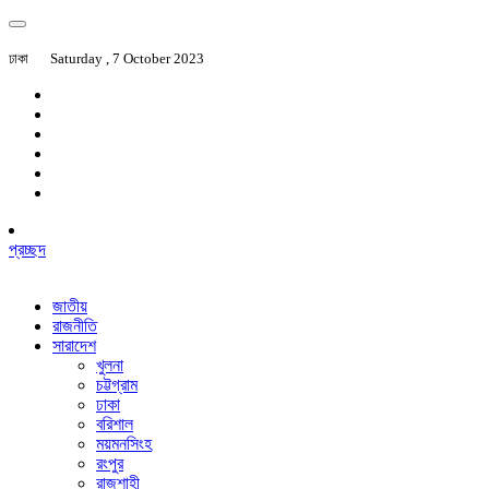
ঢাকা
Saturday , 7 October 2023
প্রচ্ছদ
জাতীয়
রাজনীতি
সারাদেশ
খুলনা
চট্টগ্রাম
ঢাকা
বরিশাল
ময়মনসিংহ
রংপুর
রাজশাহী