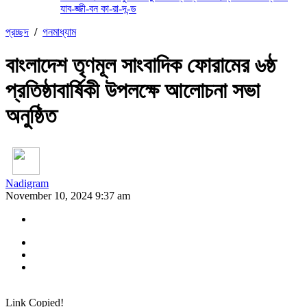
যাব-জ্জী-বন কা-রা-দ-ন্ড
প্রচ্ছদ
/
গনমাধ্যাম
বাংলাদেশ তৃণমূল সাংবাদিক ফোরামের ৬ষ্ঠ
প্রতিষ্ঠাবার্ষিকী উপলক্ষে আলোচনা সভা
অনুষ্ঠিত
Nadigram
November 10, 2024 9:37 am
Link Copied!