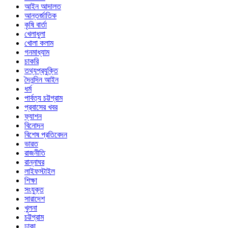
আইন আদালত
আন্তর্জাতিক
কৃষি বার্তা
খেলাধুলা
খোলা কলাম
গনমাধ্যাম
চাকরি
তথ্যপ্রযুক্তি
দৈনন্দিন আইন
ধর্ম
পার্বত্য চট্টগ্রাম
প্রবাসের খবর
ফ্যাশন
বিনোদন
বিশেষ প্রতিবেদন
ভারত
রাজনীতি
রান্নাঘর
লাইফস্টাইল
শিক্ষা
সংযুক্ত
সারাদেশ
খুলনা
চট্টগ্রাম
ঢাকা