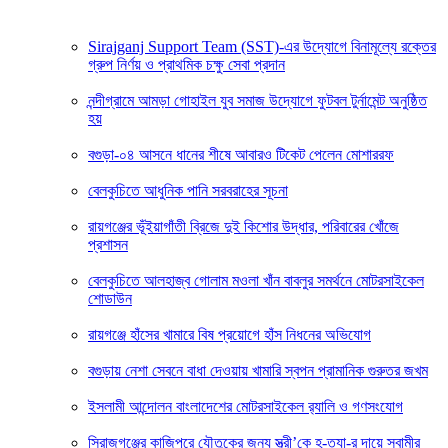
Sirajganj Support Team (SST)-এর উদ্যোগে বিনামূল্যে রক্তের
গ্রুপ নির্ণয় ও প্রাথমিক চক্ষু সেবা প্রদান
নন্দীগ্রামে আমড়া গোহাইল যুব সমাজ উদ্যোগে ফুটবল টুর্নামেন্ট অনুষ্ঠিত
হয়
বগুড়া-০৪ আসনে ধানের শীষে আবারও টিকেট পেলেন মোশাররফ
বেলকুচিতে আধুনিক পানি সরবরাহের সূচনা
রায়গঞ্জের ভূঁইয়াগাঁতী ব্রিজে দুই কিশোর উদ্ধার, পরিবারের খোঁজে
প্রশাসন
বেলকুচিতে আলহাজ্ব গোলাম মওলা খাঁন বাবলুর সমর্থনে মোটরসাইকেল
শোডাউন
রায়গঞ্জে হাঁসের খামারে বিষ প্রয়োগে হাঁস নিধনের অভিযোগ
বগুড়ায় নেশা সেবনে বাধা দেওয়ায় খামারি স্বপন প্রামানিক গুরুতর জখম
ইসলামী আন্দোলন বাংলাদেশের মোটরসাইকেল র‍্যালি ও গণসংযোগ
সিরাজগঞ্জের কাজিপুরে যৌতুকের জন্য স্ত্রী’কে হ-ত্যা-র দায়ে স্বামীর