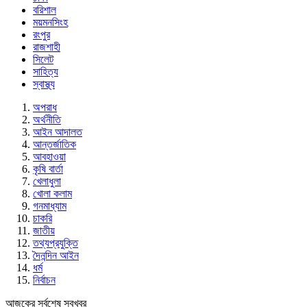
বরিশাল
ময়মনসিংহ
রংপুর
রাজশাহী
সিলেট
সাহিত্য
স্বাস্থ্য
অপরাধ
অর্থনীতি
আইন আদালত
আন্তর্জাতিক
আবহাওয়া
কৃষি বার্তা
খেলাধুলা
খোলা কলাম
গনমাধ্যাম
চাকরি
জাতীয়
তথ্যপ্রযুক্তি
দৈনন্দিন আইন
ধর্ম
নির্বাচন
আজকের সর্বশেষ সবখবর