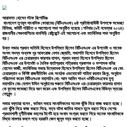
আরাফাত হোসেন স্টাফ রিপোর্টারঃ
বাংলাদেশ তৃণমূল সাংবাদিক ফোরামের (বিটিএসএফ) ৬ষ্ঠ প্রতিষ্ঠাবার্ষিকী উপলক্ষে শুভেচ্ছা
বিনিময়, কমিটি পরিচিত ও আলোচনা সভা অনুষ্ঠিত হয়েছে।
শনিবার (৯ই নভেম্বর ২০২৪)
রাজধানীর সেগুনবাগিচার ধানসিড়ি রেষ্টুরেন্টে এই আলোচনা এবং মতবিনিময় সভা অনুষ্ঠিত
হয়।
উক্ত সভায় প্রধান অতিথি হিসেবে উপস্থিত ছিলেন বিটিএসএফ এর উপদেষ্টা ও সাবেক
সংসদ সদস্য অধ্যক্ষ নূর আফরোজ বেগম জ্যোতি, সভাপতি হিসেবে উপস্থিত ছিলেন
বিটিএসএফ এর চেয়ারম্যান কায়সার হাসান, প্রধান বক্তা হিসেবে উপস্থিত ছিলেন
বিটিএসএফ এর উপদেষ্টা ও দৈনিক বার্তাপ্রবাহ পত্রিকার প্রকাশক ও সম্পাদক মনির
হোসেন কাজী, মতবিনিময় সভায় উদ্ভোধক হিসেবে উপস্থিত ছিলেন বিটিএসএফ এর কো-
চেয়ারম্যান ও বিশিষ্ট রাজনীতিবিদ এবং সংঘঠক এডভোকেট শাহিদা রহমান রিংকু, অনুষ্ঠান
পরিচালনা করেন বিটিএসএফ মহাসচিব মো: আল আমিন শাওন ওবিটিএসএফের যুগ্ম
মহাসচিব মোঃ হেলাল উদ্দিন অনুষ্ঠানের শুরুতে বিটিএসএফ এর চেয়ারম্যান কায়সার হাসান
কে ফুলের শুভেচ্ছা দিয়ে বরণ করেন এবং উপস্থিত ছিলেন বিটিএসএফের বিভিন্ন স্তরের
নেতৃবৃন্দ ।
সভায় বক্তারা বলেন , বর্তমান সময়ে সাংবাদিকদের অনেক ঝুঁকি নিয়ে কাজ করতে হচ্ছে।
এত ঝুঁকি নিয়ে কাজ করতে গিয়ে, সত্য ঘটনা জাতির সামনে তুলে ধরতে গিয়ে দেশের
প্রভাবশালী দূর্ণীতিবাজ মহলের টার্গেট হয়ে সংবাদ সংগ্রহ করতে গিয়ে অনেক সাংবাদিককে
মিথ্যা মামলার কবলে পড়ে হয়রানি জেল জুলুম সহ্য করতে হচ্ছে।