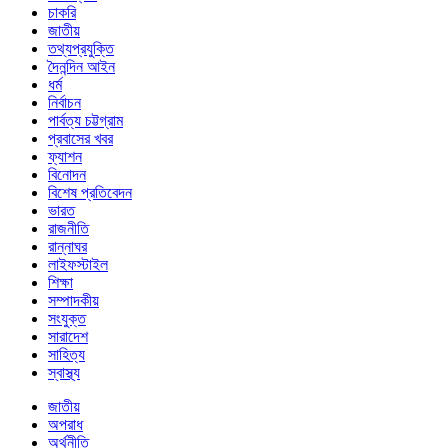
চাকরি
জাতীয়
তথ্যপ্রযুক্তি
দৈনন্দিন আইন
ধর্ম
নির্বাচন
পার্বত্য চট্টগ্রাম
প্রবাসের খবর
ফ্যাশন
বিনোদন
বিশেষ প্রতিবেদন
ভারত
রাজনীতি
রান্নাঘর
লাইফস্টাইল
শিক্ষা
সম্পাদকীয়
সংযুক্ত
সারাদেশ
সাহিত্য
স্বাস্থ্য
জাতীয়
অপরাধ
অর্থনীতি