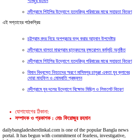
শামছুর রহমান
নন্দীগ্রামে পিইপির উদ্যোগে হতদরিদ্র পরিবারের মাঝে সহায়তা বিতরণ
এই সপ্তাহের পাঠকপ্রিয়
চট্টগ্রাম বন্দর নিয়ে অপপ্রচার বন্ধ করার আহ্বান উপদেষ্টার
নন্দীগ্রামে থালতা মাঝগ্রাম ছাত্রদলের বৃক্ষরোপন কর্মসূচি অনুষ্ঠিত
নন্দীগ্রামে পিইপির উদ্যোগে হতদরিদ্র পরিবারের মাঝে সহায়তা বিতরণ
বিমান বিধ্বস্তে নিহতদের স্মরণে মাসিমপুর চালুঞ্জা একতা যুব ক্লাবের
দোয়া মাহফিল ও মোমবাতি প্রজ্বলন
নন্দীগ্রামে যুব দলের উদ্যোগে বিক্ষোভ মিছিল ও লিফলেট বিতরণ
যোগাযোগের ঠিকানা:
সম্পাদক ও প্রকাশক : মোঃ ফিরোজুর রহমান
dailybangladesherdinkal.com is one of the popular Bangla news
portal. It has begun with commitment of fearless, investigative,