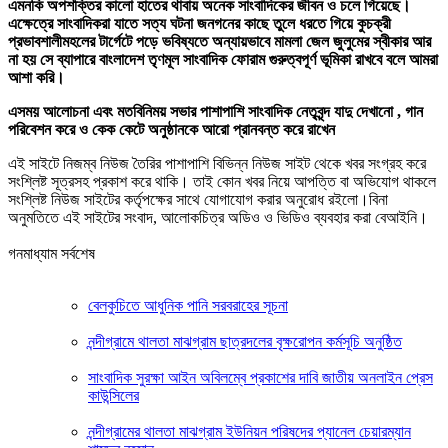
এমনকি অপশক্তির কালো হাতের থাবায় অনেক সাংবাদিকের জীবন ও চলে গিয়েছে।
এক্ষেত্রে সাংবাদিকরা যাতে সত্য ঘটনা জনগনের কাছে তুলে ধরতে গিয়ে কুচক্রী
প্রভাবশালীমহলের টার্গেটে পড়ে ভবিষ্যতে অন্যায়ভাবে মামলা জেল জুলুমের স্বীকার আর
না হয় সে ব্যাপারে বাংলাদেশ তৃণমূল সাংবাদিক ফোরাম গুরুত্বপূর্ণ ভূমিকা রাখবে বলে আমরা
আশা করি।
এসময় আলোচনা এবং মতবিনিময় সভার পাশাপাশি সাংবাদিক নেতৃবৃন্দ যাদু দেখানো , গান
পরিবেশন করে ও কেক কেটে অনুষ্ঠানকে আরো প্রানবন্ত করে রাখেন
এই সাইটে নিজম্ব নিউজ তৈরির পাশাপাশি বিভিন্ন নিউজ সাইট থেকে খবর সংগ্রহ করে
সংশ্লিষ্ট সূত্রসহ প্রকাশ করে থাকি। তাই কোন খবর নিয়ে আপত্তি বা অভিযোগ থাকলে
সংশ্লিষ্ট নিউজ সাইটের কর্তৃপক্ষের সাথে যোগাযোগ করার অনুরোধ রইলো।বিনা
অনুমতিতে এই সাইটের সংবাদ, আলোকচিত্র অডিও ও ভিডিও ব্যবহার করা বেআইনি।
গনমাধ্যাম সর্বশেষ
বেলকুচিতে আধুনিক পানি সরবরাহের সূচনা
নন্দীগ্রামে থালতা মাঝগ্রাম ছাত্রদলের বৃক্ষরোপন কর্মসূচি অনুষ্ঠিত
সাংবাদিক সুরক্ষা আইন অবিলম্বে প্রকাশের দাবি জাতীয় অনলাইন প্রেস
কাউন্সিলের
নন্দীগ্রামের থালতা মাঝগ্রাম ইউনিয়ন পরিষদের প্যানেল চেয়ারম্যান