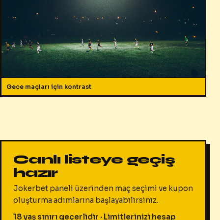
Gece maçları için kontrast
Canlı listeye geçiş
hazır
Jokerbet paneli üzerinden maç seçimi ve kupon
oluşturma adımlarına başlayabilirsiniz.
18 yaş sınırı geçerlidir · Limitlerinizi hesap