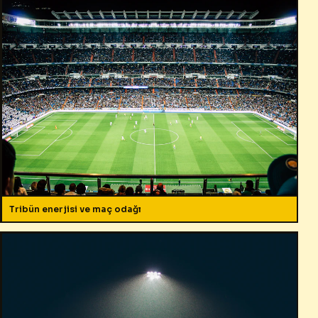
Tribün enerjisi ve maç odağı