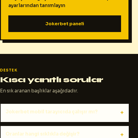
ayarlarından tanımlayın
Jokerbet paneli
DESTEK
Kısa yanıtlı sorular
En sık aranan başlıklar aşağıdadır.
Jokerbet mobil tarayıcıda çalışır mı?
Oranlar hangi sıklıkla değişir?