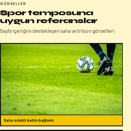
GÖRSELLER
Spor temposuna
uygun referanslar
Sayfa içeriğini destekleyen saha ve tribün görselleri.
Saha odaklı bahis bağlamı