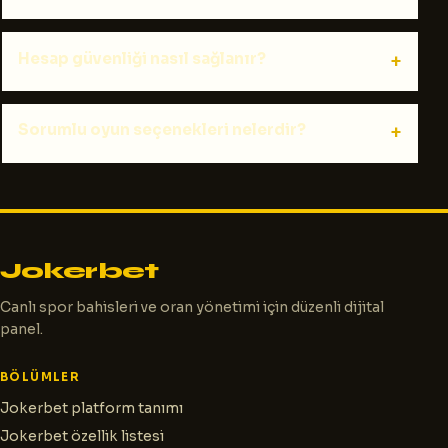
Hesap güvenliği nasıl sağlanır?
Sorumlu oyun seçenekleri nelerdir?
Jokerbet
Canlı spor bahisleri ve oran yönetimi için düzenli dijital
panel.
BÖLÜMLER
Jokerbet platform tanımı
Jokerbet özellik listesi