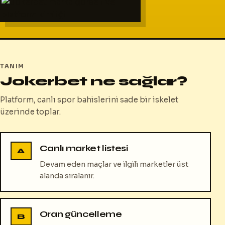
TANIM
Jokerbet ne sağlar?
Platform, canlı spor bahislerini sade bir iskelet
üzerinde toplar.
Canlı market listesi
A
Devam eden maçlar ve ilgili marketler üst
alanda sıralanır.
Oran güncelleme
B