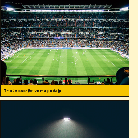
Tribün enerjisi ve maç odağı