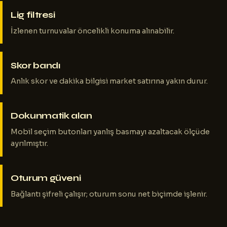
Lig filtresi
İzlenen turnuvalar öncelikli konuma alınabilir.
Skor bandı
Anlık skor ve dakika bilgisi market satırına yakın durur.
Dokunmatik alan
Mobil seçim butonları yanlış basmayı azaltacak ölçüde
ayrılmıştır.
Oturum güveni
Bağlantı şifreli çalışır; oturum sonu net biçimde işlenir.