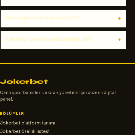
Hesap güvenliği nasıl sağlanır?
Sorumlu oyun seçenekleri nelerdir?
Jokerbet
Canlı spor bahisleri ve oran yönetimi için düzenli dijital
panel.
BÖLÜMLER
Jokerbet platform tanımı
Jokerbet özellik listesi