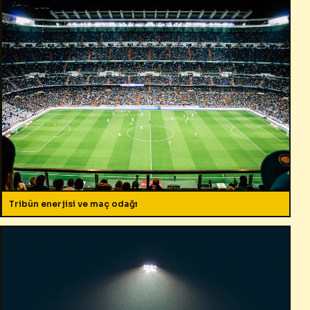
Tribün enerjisi ve maç odağı