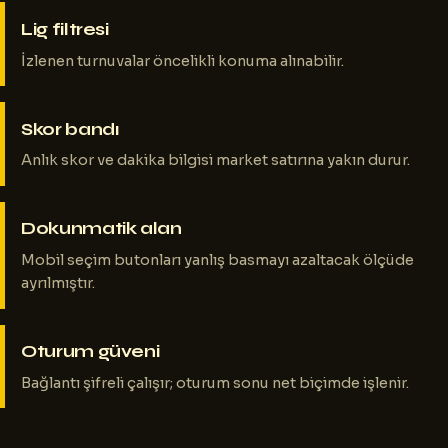
Lig filtresi
İzlenen turnuvalar öncelikli konuma alınabilir.
Skor bandı
Anlık skor ve dakika bilgisi market satırına yakın durur.
Dokunmatik alan
Mobil seçim butonları yanlış basmayı azaltacak ölçüde
ayrılmıştır.
Oturum güveni
Bağlantı şifreli çalışır; oturum sonu net biçimde işlenir.