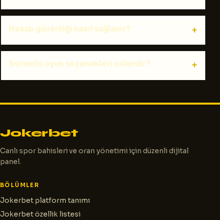
Hesap güvenliği nasıl sağlanır?
Sorumlu oyun seçenekleri nelerdir?
Jokerbet
Canlı spor bahisleri ve oran yönetimi için düzenli dijital
panel.
BÖLÜMLER
Jokerbet platform tanımı
Jokerbet özellik listesi