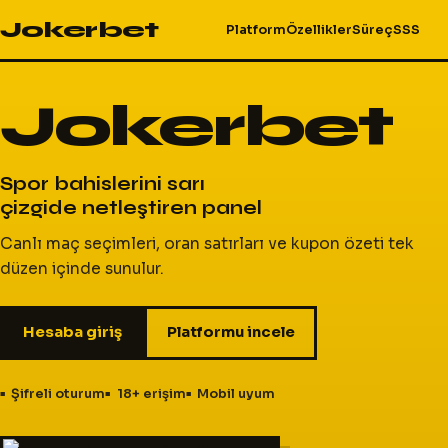
Jokerbet
Platform
Özellikler
Süreç
SSS
Jokerbet
Spor bahislerini sarı
çizgide netleştiren panel
Canlı maç seçimleri, oran satırları ve kupon özeti tek
düzen içinde sunulur.
Hesaba giriş
Platformu incele
Şifreli oturum
18+ erişim
Mobil uyum