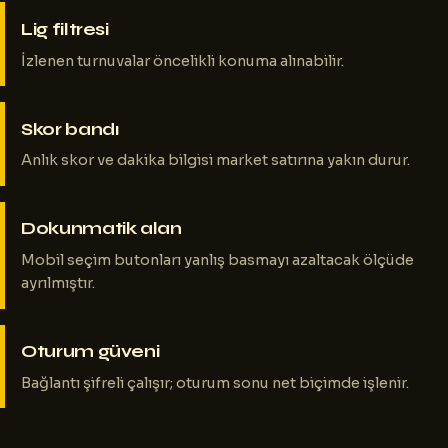
Lig filtresi
İzlenen turnuvalar öncelikli konuma alınabilir.
Skor bandı
Anlık skor ve dakika bilgisi market satırına yakın durur.
Dokunmatik alan
Mobil seçim butonları yanlış basmayı azaltacak ölçüde
ayrılmıştır.
Oturum güveni
Bağlantı şifreli çalışır; oturum sonu net biçimde işlenir.