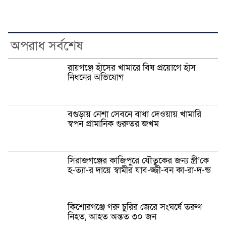
অপরাধ সর্বশেষ
রায়গঞ্জে হাঁসের খামারে বিষ প্রয়োগে হাঁস
নিধনের অভিযোগ
বগুড়ায় নেশা সেবনে বাধা দেওয়ায় খামারি
স্বপন প্রামানিক গুরুতর জখম
সিরাজগঞ্জের কাজিপুরে যৌতুকের জন্য স্ত্রী’কে
হ-ত্যা-র দায়ে স্বামীর যাব-জ্জী-বন কা-রা-দ-ন্ড
কিশোরগঞ্জে গরু চুরির জেরে সংঘর্ষে তরুণ
নিহত, আহত অন্তত ৩০ জন