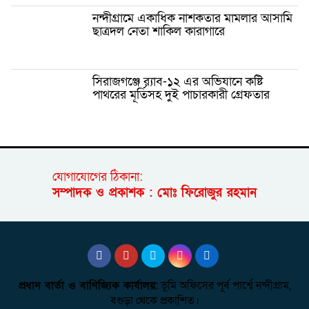
নন্দীগ্রামে একাধিক নাশকতার মামলার আসামি
ছাত্রদল নেতা শাকিল কারাগারে
সিরাজগঞ্জে র‍্যাব-১২ এর অভিযানে কষ্টি
পাথরের মূর্তিসহ দুই পাচারকারী গ্রেফতার
যোগাযোগের ঠিকানা:
সম্পাদক ও প্রকাশক : মোঃ ফিরোজুর রহমান
প্রধান বার্তা ও বাণিজ্যিক কার্যালয়:
ভূমি অফিসের পূর্ব পার্শ্বে নন্দীগ্রাম,
বগুড়া থেকে প্রকাশিত।