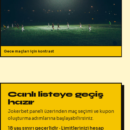
Gece maçları için kontrast
Canlı listeye geçiş
hazır
Jokerbet paneli üzerinden maç seçimi ve kupon
oluşturma adımlarına başlayabilirsiniz.
18 yaş sınırı geçerlidir · Limitlerinizi hesap