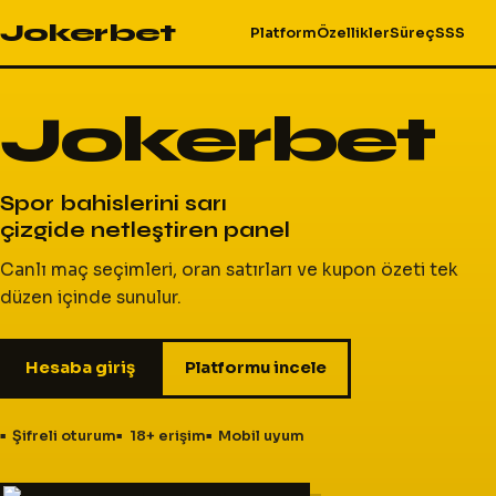
Jokerbet
Platform
Özellikler
Süreç
SSS
Jokerbet
Spor bahislerini sarı
çizgide netleştiren panel
Canlı maç seçimleri, oran satırları ve kupon özeti tek
düzen içinde sunulur.
Hesaba giriş
Platformu incele
Şifreli oturum
18+ erişim
Mobil uyum