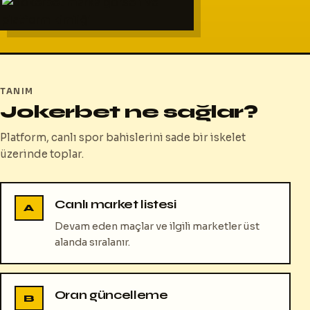
TANIM
Jokerbet ne sağlar?
Platform, canlı spor bahislerini sade bir iskelet
üzerinde toplar.
Canlı market listesi
A
Devam eden maçlar ve ilgili marketler üst
alanda sıralanır.
Oran güncelleme
B