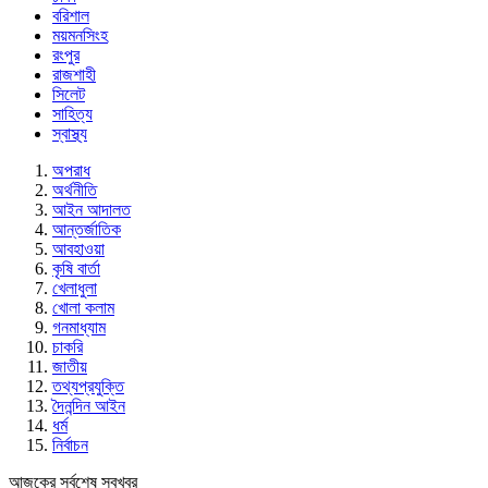
বরিশাল
ময়মনসিংহ
রংপুর
রাজশাহী
সিলেট
সাহিত্য
স্বাস্থ্য
অপরাধ
অর্থনীতি
আইন আদালত
আন্তর্জাতিক
আবহাওয়া
কৃষি বার্তা
খেলাধুলা
খোলা কলাম
গনমাধ্যাম
চাকরি
জাতীয়
তথ্যপ্রযুক্তি
দৈনন্দিন আইন
ধর্ম
নির্বাচন
আজকের সর্বশেষ সবখবর