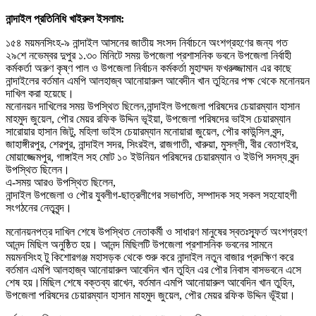
নান্দাইল প্রতিনিধি খাইরুল ইসলাম:
১৫৪ ময়মনসিংহ-৯ নান্দাইল আসনের জাতীয় সংসদ নির্বাচনে অংশগ্রহণের জন্য গত
২৯শে নভেম্বর দুপুর ১.৩০ মিনিটে সময় উপজেলা প্রশাসনিক ভবনে উপজেলা নির্বাহী
কর্মকর্তা অরুণ কৃষ্ণ পাল ও উপজেলা নির্বাচন কর্মকর্তা মুহাম্মদ ফখরুজ্জামান এর কাছে
নান্দাইলের বর্তমান এমপি আলহাজ্ব আনোয়ারুল আবেদীন খান তুহিনের পক্ষ থেকে মনোনয়ন
দাখিল করা হয়েছে।
মনোনয়ন দাখিলের সময় উপস্থিত ছিলেন,নান্দাইল উপজেলা পরিষদের চেয়ারম্যান হাসান
মাহমুদ জুয়েল, পৌর মেয়র রফিক উদ্দিন ভূইয়া, উপজেলা পরিষদের ভাইস চেয়ারম্যান
সারোয়ার হাসান জিটু, মহিলা ভাইস চেয়ারম্যান মনোয়ারা জুয়েল, পৌর কাউন্সিল বৃন্দ,
জাহাঙ্গীরপুর, শেরপুর, নান্দাইল সদর, সিংরইল, রাজগাতী, খারুয়া, মুসল্লী, বীর বেতাগইর,
মোয়াজ্জেমপুর, গাঙ্গাইল সহ মোট ১০ ইউনিয়ন পরিষদের চেয়ারম্যান ও ইউপি সদস্য বৃন্দ
উপস্থিত ছিলেন।
এ-সময় আরও উপস্থিত ছিলেন,
নান্দাইল উপজেলা ও পৌর যুবলীগ-ছাত্রলীগের সভাপতি, সম্পাদক সহ সকল সহযোহগী
সংগঠনের নেতৃবৃন্দ।
মনোনয়নপত্র দাখিল শেষে উপস্থিত নেতাকর্মী ও সাধারণ মানুষের স্বতঃস্ফূর্ত অংশগ্রহণ
আনন্দ মিছিল অনুষ্ঠিত হয়। আনন্দ মিছিলটি উপজেলা প্রশাসনিক ভবনের সামনে
ময়মনসিংহ টু কিশোরগঞ্জ মহাসড়ক থেকে শুরু করে নান্দাইল নতুন বাজার প্রদক্ষিণ করে
বর্তমান এমপি আলহাজ্ব আনোয়ারুল আবেদিন খান তুহিন এর পৌর নিবাস বাসভবনে এসে
শেষ হয়।মিছিল শেষে বক্তব্য রাখেন, বর্তমান এমপি আনোয়ারুল আবেদিন খান তুহিন,
উপজেলা পরিষদের চেয়ারম্যান হাসান মাহমুদ জুয়েল, পৌর মেয়র রফিক উদ্দিন ভূঁইয়া।