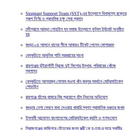
Sirajganj Support Team (SST)-এর উদ্যোগে বিনামূল্যে রক্তের
গ্রুপ নির্ণয় ও প্রাথমিক চক্ষু সেবা প্রদান
নন্দীগ্রামে আমড়া গোহাইল যুব সমাজ উদ্যোগে ফুটবল টুর্নামেন্ট অনুষ্ঠিত
হয়
বগুড়া-০৪ আসনে ধানের শীষে আবারও টিকেট পেলেন মোশাররফ
বেলকুচিতে আধুনিক পানি সরবরাহের সূচনা
রায়গঞ্জের ভূঁইয়াগাঁতী ব্রিজে দুই কিশোর উদ্ধার, পরিবারের খোঁজে
প্রশাসন
বেলকুচিতে আলহাজ্ব গোলাম মওলা খাঁন বাবলুর সমর্থনে মোটরসাইকেল
শোডাউন
রায়গঞ্জে হাঁসের খামারে বিষ প্রয়োগে হাঁস নিধনের অভিযোগ
বগুড়ায় নেশা সেবনে বাধা দেওয়ায় খামারি স্বপন প্রামানিক গুরুতর জখম
ইসলামী আন্দোলন বাংলাদেশের মোটরসাইকেল র‍্যালি ও গণসংযোগ
সিরাজগঞ্জের কাজিপুরে যৌতুকের জন্য স্ত্রী’কে হ-ত্যা-র দায়ে স্বামীর