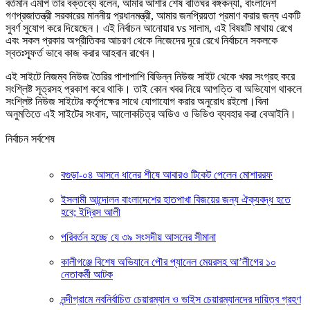
বর্তমান এমপি তার বক্তব্যে বলেন, আমার আশার শেষ বাতিঘর বঙ্গকন্যা, বাংলাদেশ
গণপ্রজাতন্ত্রী সরকারের মাননীয় প্রধানমন্ত্রী, আমার জনপ্রিয়তা প্রমাণ করার জন্য একটি
সুবর্ণ সুযোগ করে দিয়েছেন। এই নির্বাচন আনোয়ার vs সালাম, এই বিষয়টি মাথায় রেখে
এবং সকল প্রকার অপ্রীতিকর আচরণ থেকে নিজেদের দূরে রেখে নির্বাচনে সকলকে
স্বতঃস্ফূর্ত ভাবে কাজ করার আহবান রাখেন।
এই সাইটে নিজম্ব নিউজ তৈরির পাশাপাশি বিভিন্ন নিউজ সাইট থেকে খবর সংগ্রহ করে
সংশ্লিষ্ট সূত্রসহ প্রকাশ করে থাকি। তাই কোন খবর নিয়ে আপত্তি বা অভিযোগ থাকলে
সংশ্লিষ্ট নিউজ সাইটের কর্তৃপক্ষের সাথে যোগাযোগ করার অনুরোধ রইলো।বিনা
অনুমতিতে এই সাইটের সংবাদ, আলোকচিত্র অডিও ও ভিডিও ব্যবহার করা বেআইনি।
নির্বাচন সর্বশেষ
বগুড়া-০৪ আসনে ধানের শীষে আবারও টিকেট পেলেন মোশাররফ
ইসলামী আন্দোলন বাংলাদেশের হাতপাখা বিজয়ের জন্য ঐক্যবদ্ধ হতে
হবে; ইদ্রিস আলী
পরিবর্তন হচ্ছে যে ৩৯ সংসদীয় আসনের সীমানা
কালীগঞ্জে বিশেষ অভিযানে পৌর প্যানেল মেয়রসহ আ’লীগের ১০
নেতাকর্মী আটক
নন্দীগ্রামে নবনির্বাচিত চেয়ারম্যান ও ভাইস চেয়ারম্যানদের দায়িত্ব গ্রহণ