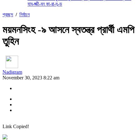
যাব-জ্জী-বন কা-রা-দ-ন্ড
প্রচ্ছদ
/
নির্বাচন
ময়মনসিংহ -৯ আসনে স্বতন্ত্র প্রার্থী এমপি
তুহিন
Nadigram
November 30, 2023 8:22 am
Link Copied!