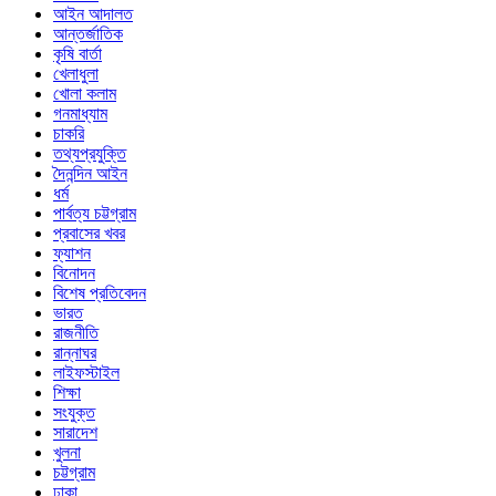
আইন আদালত
আন্তর্জাতিক
কৃষি বার্তা
খেলাধুলা
খোলা কলাম
গনমাধ্যাম
চাকরি
তথ্যপ্রযুক্তি
দৈনন্দিন আইন
ধর্ম
পার্বত্য চট্টগ্রাম
প্রবাসের খবর
ফ্যাশন
বিনোদন
বিশেষ প্রতিবেদন
ভারত
রাজনীতি
রান্নাঘর
লাইফস্টাইল
শিক্ষা
সংযুক্ত
সারাদেশ
খুলনা
চট্টগ্রাম
ঢাকা