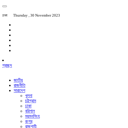
ঢাকা
Thursday , 30 November 2023
প্রচ্ছদ
জাতীয়
রাজনীতি
সারাদেশ
খুলনা
চট্টগ্রাম
ঢাকা
বরিশাল
ময়মনসিংহ
রংপুর
রাজশাহী