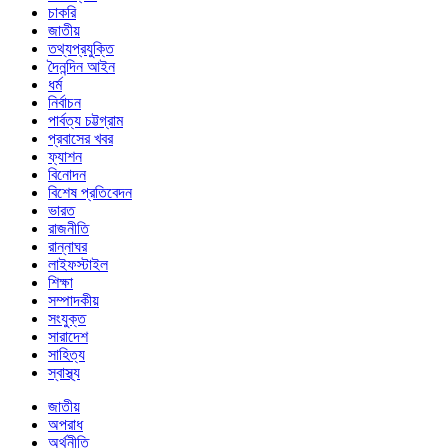
চাকরি
জাতীয়
তথ্যপ্রযুক্তি
দৈনন্দিন আইন
ধর্ম
নির্বাচন
পার্বত্য চট্টগ্রাম
প্রবাসের খবর
ফ্যাশন
বিনোদন
বিশেষ প্রতিবেদন
ভারত
রাজনীতি
রান্নাঘর
লাইফস্টাইল
শিক্ষা
সম্পাদকীয়
সংযুক্ত
সারাদেশ
সাহিত্য
স্বাস্থ্য
জাতীয়
অপরাধ
অর্থনীতি