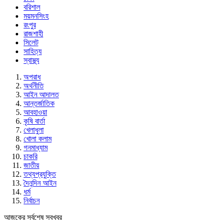
বরিশাল
ময়মনসিংহ
রংপুর
রাজশাহী
সিলেট
সাহিত্য
স্বাস্থ্য
অপরাধ
অর্থনীতি
আইন আদালত
আন্তর্জাতিক
আবহাওয়া
কৃষি বার্তা
খেলাধুলা
খোলা কলাম
গনমাধ্যাম
চাকরি
জাতীয়
তথ্যপ্রযুক্তি
দৈনন্দিন আইন
ধর্ম
নির্বাচন
আজকের সর্বশেষ সবখবর