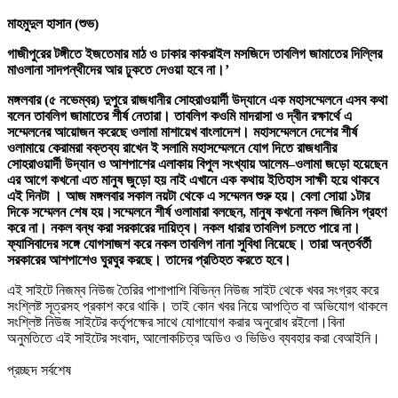
মাহমুদুল হাসান (শুভ)
গাজীপুরের টঙ্গীতে ইজতেমার মাঠ ও ঢাকার কাকরাইল মসজিদে তাবলিগ জামাতের দিল্লির
মাওলানা সাদপন্থীদের আর ঢুকতে দেওয়া হবে না।’
মঙ্গলবার (৫ নভেম্বর) দুপুরে রাজধানীর সোহরাওয়ার্দী উদ্যানে এক মহাসম্মেলনে এসব কথা
বলেন তাবলিগ জামাতের শীর্ষ নেতারা। তাবলিগ কওমি মাদরাসা ও দ্বীন রক্ষার্থে এ
সম্মেলনের আয়োজন করেছে ওলামা মাশায়েখ বাংলাদেশ। মহাসম্মেলনে দেশের শীর্ষ
ওলামায়ে কেরামরা বক্তব্য রাখেন ই সলামি মহাসম্মেলনে যোগ দিতে রাজধানীর
সোহরাওয়ার্দী উদ্যান ও আশপাশের এলাকায় বিপুল সংখ্যায় আলেম–ওলামা জড়ো হয়েছেন
এর আগে কখনো এত মানুষ জুড়ো হয় নাই এখানে এক কথায় ইতিহাস সাক্ষী হয়ে থাকবে
এই দিনটা । আজ মঙ্গলবার সকাল নয়টা থেকে এ সম্মেলন শুরু হয়। বেলা সোয়া ১টার
দিকে সম্মেলন শেষ হয়।সম্মেলনে শীর্ষ ওলামারা বলছেন, মানুষ কখনো নকল জিনিস গ্রহণ
করে না। নকল বন্ধ করা সরকারের দায়িত্ব। নকল ধারার তাবলিগ চলতে পারে না।
ফ্যাসিবাদের সঙ্গে যোগসাজশ করে নকল তাবলিগ নানা সুবিধা নিয়েছে। তারা অন্তর্বর্তী
সরকারের আশপাশেও ঘুরঘুর করছে। তাদের প্রতিহত করতে হবে।
এই সাইটে নিজম্ব নিউজ তৈরির পাশাপাশি বিভিন্ন নিউজ সাইট থেকে খবর সংগ্রহ করে
সংশ্লিষ্ট সূত্রসহ প্রকাশ করে থাকি। তাই কোন খবর নিয়ে আপত্তি বা অভিযোগ থাকলে
সংশ্লিষ্ট নিউজ সাইটের কর্তৃপক্ষের সাথে যোগাযোগ করার অনুরোধ রইলো।বিনা
অনুমতিতে এই সাইটের সংবাদ, আলোকচিত্র অডিও ও ভিডিও ব্যবহার করা বেআইনি।
প্রচ্ছদ সর্বশেষ