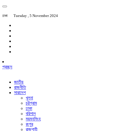
ঢাকা
Tuesday , 5 November 2024
প্রচ্ছদ
জাতীয়
রাজনীতি
সারাদেশ
খুলনা
চট্টগ্রাম
ঢাকা
বরিশাল
ময়মনসিংহ
রংপুর
রাজশাহী