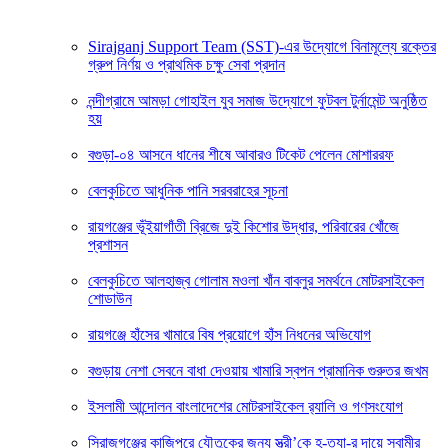
Sirajganj Support Team (SST)-এর উদ্যোগে বিনামূল্যে রক্তের
গ্রুপ নির্ণয় ও প্রাথমিক চক্ষু সেবা প্রদান
নন্দীগ্রামে আমড়া গোহাইল যুব সমাজ উদ্যোগে ফুটবল টুর্নামেন্ট অনুষ্ঠিত
হয়
বগুড়া-০৪ আসনে ধানের শীষে আবারও টিকেট পেলেন মোশাররফ
বেলকুচিতে আধুনিক পানি সরবরাহের সূচনা
রায়গঞ্জের ভূঁইয়াগাঁতী ব্রিজে দুই কিশোর উদ্ধার, পরিবারের খোঁজে
প্রশাসন
বেলকুচিতে আলহাজ্ব গোলাম মওলা খাঁন বাবলুর সমর্থনে মোটরসাইকেল
শোডাউন
রায়গঞ্জে হাঁসের খামারে বিষ প্রয়োগে হাঁস নিধনের অভিযোগ
বগুড়ায় নেশা সেবনে বাধা দেওয়ায় খামারি স্বপন প্রামানিক গুরুতর জখম
ইসলামী আন্দোলন বাংলাদেশের মোটরসাইকেল র‍্যালি ও গণসংযোগ
সিরাজগঞ্জের কাজিপুরে যৌতুকের জন্য স্ত্রী’কে হ-ত্যা-র দায়ে স্বামীর