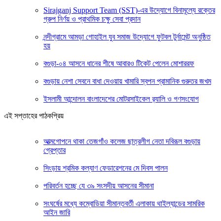
Sirajganj Support Team (SST)-এর উদ্যোগে বিনামূল্যে রক্তের
গ্রুপ নির্ণয় ও প্রাথমিক চক্ষু সেবা প্রদান
নন্দীগ্রামে আমড়া গোহাইল যুব সমাজ উদ্যোগে ফুটবল টুর্নামেন্ট অনুষ্ঠিত
হয়
বগুড়া-০৪ আসনে ধানের শীষে আবারও টিকেট পেলেন মোশাররফ
বগুড়ায় নেশা সেবনে বাধা দেওয়ায় খামারি স্বপন প্রামানিক গুরুতর জখম
ইসলামী আন্দোলন বাংলাদেশের মোটরসাইকেল র‍্যালি ও গণসংযোগ
এই সপ্তাহের পাঠকপ্রিয়
আত্মগোপনে থাকা তেজগাঁও কলেজ ছাত্রলীগ নেতা দবিরূল বগুড়ায়
গ্রেপ্তার
সিংড়ায় শ্রমিক কল্যাণ ফেডারেশনের মে দিবস পালন
পরিবর্তন হচ্ছে যে ৩৯ সংসদীয় আসনের সীমানা
সংঘর্ষের মধ্যে কম্বোডিয়া সীমান্তবর্তী এলাকায় থাইল্যান্ডের সামরিক
আইন জারি