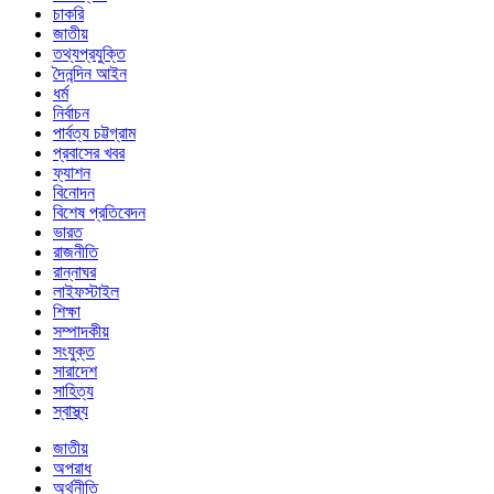
চাকরি
জাতীয়
তথ্যপ্রযুক্তি
দৈনন্দিন আইন
ধর্ম
নির্বাচন
পার্বত্য চট্টগ্রাম
প্রবাসের খবর
ফ্যাশন
বিনোদন
বিশেষ প্রতিবেদন
ভারত
রাজনীতি
রান্নাঘর
লাইফস্টাইল
শিক্ষা
সম্পাদকীয়
সংযুক্ত
সারাদেশ
সাহিত্য
স্বাস্থ্য
জাতীয়
অপরাধ
অর্থনীতি