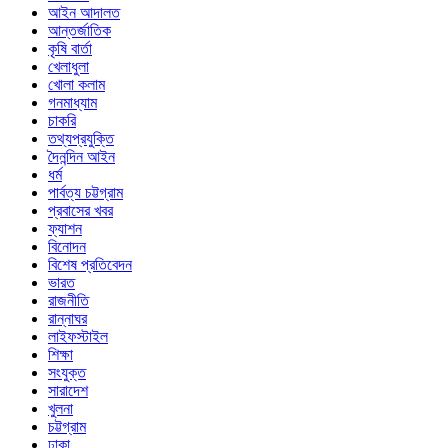
আইন আদালত
আন্তর্জাতিক
কৃষি বার্তা
খেলাধুলা
খোলা কলাম
গনমাধ্যাম
চাকরি
তথ্যপ্রযুক্তি
দৈনন্দিন আইন
ধর্ম
পার্বত্য চট্টগ্রাম
প্রবাসের খবর
ফ্যাশন
বিনোদন
বিশেষ প্রতিবেদন
ভারত
রাজনীতি
রান্নাঘর
লাইফস্টাইল
শিক্ষা
সংযুক্ত
সারাদেশ
খুলনা
চট্টগ্রাম
ঢাকা