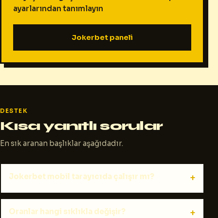
ayarlarından tanımlayın
Jokerbet paneli
DESTEK
Kısa yanıtlı sorular
En sık aranan başlıklar aşağıdadır.
Jokerbet mobil tarayıcıda çalışır mı?
Oranlar hangi sıklıkla değişir?