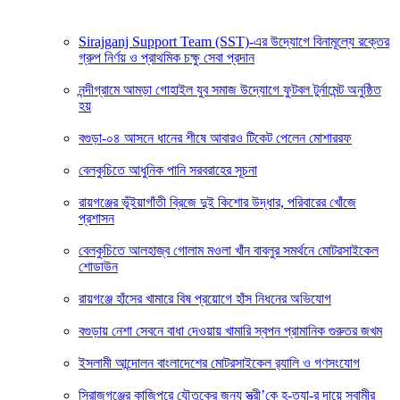
Sirajganj Support Team (SST)-এর উদ্যোগে বিনামূল্যে রক্তের
গ্রুপ নির্ণয় ও প্রাথমিক চক্ষু সেবা প্রদান
নন্দীগ্রামে আমড়া গোহাইল যুব সমাজ উদ্যোগে ফুটবল টুর্নামেন্ট অনুষ্ঠিত
হয়
বগুড়া-০৪ আসনে ধানের শীষে আবারও টিকেট পেলেন মোশাররফ
বেলকুচিতে আধুনিক পানি সরবরাহের সূচনা
রায়গঞ্জের ভূঁইয়াগাঁতী ব্রিজে দুই কিশোর উদ্ধার, পরিবারের খোঁজে
প্রশাসন
বেলকুচিতে আলহাজ্ব গোলাম মওলা খাঁন বাবলুর সমর্থনে মোটরসাইকেল
শোডাউন
রায়গঞ্জে হাঁসের খামারে বিষ প্রয়োগে হাঁস নিধনের অভিযোগ
বগুড়ায় নেশা সেবনে বাধা দেওয়ায় খামারি স্বপন প্রামানিক গুরুতর জখম
ইসলামী আন্দোলন বাংলাদেশের মোটরসাইকেল র‍্যালি ও গণসংযোগ
সিরাজগঞ্জের কাজিপুরে যৌতুকের জন্য স্ত্রী’কে হ-ত্যা-র দায়ে স্বামীর