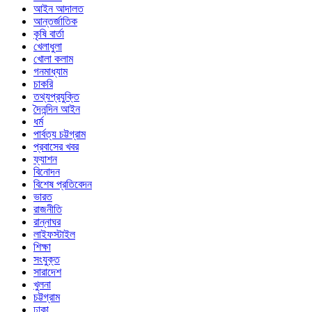
আইন আদালত
আন্তর্জাতিক
কৃষি বার্তা
খেলাধুলা
খোলা কলাম
গনমাধ্যাম
চাকরি
তথ্যপ্রযুক্তি
দৈনন্দিন আইন
ধর্ম
পার্বত্য চট্টগ্রাম
প্রবাসের খবর
ফ্যাশন
বিনোদন
বিশেষ প্রতিবেদন
ভারত
রাজনীতি
রান্নাঘর
লাইফস্টাইল
শিক্ষা
সংযুক্ত
সারাদেশ
খুলনা
চট্টগ্রাম
ঢাকা