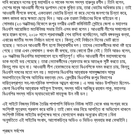
দাবি করেছেন দলের যুগ্ম মহাসচিব ও সাবেক সংসদ সদস্য হারুনুর রশীদ। তিনি বলেন,
দেশের মানুষ আওয়ামী লীগের দুঃশাসন থেকে মুক্তি চায়, তারা ভোটের অধিকার চায়। তাই
আওয়ামী লীগকে বলবো, একতরফা ভোটের চিন্তা না করে দেশের জনগণের চিন্তা করে,
মঙ্গল কামনা করে ক্ষমতা ছেড়ে দিন। আর এক তরফা নির্বাচনের দিকে যাইয়েন না।
সোমবার (২৩ অক্টোবর) বিকেলে রংপুর নগরীর একটি কমিনিউটি সেন্টারে জেলা ও মহানগর
বিএনপি আয়োজিত মতবিনিময় সভায় তিনি এসব কথা বলেন। আওয়ামী লীগের সমালোচনা
করে হারুন বলেন, ২০১৮ সালে প্রধানমন্ত্রী শেখ হাসিনা বলেছিলেন, আমি বঙ্গবন্ধুর কন্যা,
এবারের জাতীয় সংসদ নির্বাচন ভালো হবে। কিন্তু সেই নির্বাচনে দিনের ভোট রাতে
হয়েছে। অতএব আওয়ামী লীগ হলো মিথ্যাবাদীর দল। তাদের নেতাকর্মীদের মাথা নষ্ট হয়ে
গেছে। তারা এখন বেসামাল। কখন কী বলছে, তার কোনো ঠিক নেই। তিনি আরও বলেন,
২৮ অক্টোবর বিএনপির মহাসমাবেশ হবে শান্তিপূর্ণ। যদিও আওয়ামী লীগ মহাসমাবেশের
ডাক শুনেই ভয় পেয়েছে। তারা নেতাকর্মীদের গ্রেফতার করে আতঙ্ক সৃষ্টি করতে চায়,
কিন্তু লাভ হবে না। আওয়ামী লীগ হেফাজতের মতো বিএনপিকে দমন করতে চায়, কিন্তু
বিএনপি দমনের মতো দল নয়। মহানগর বিএনপির আহ্বায়ক সামসুজ্জামান সামুর
সভাপতিত্বে বিশেষ অতিথির বক্তব্য দেন- কেন্দ্রীয় বিএনপির রংপুর বিভাগের
দায়িত্বপ্রাপ্ত সহ-সাংগঠনিক সম্পাদক আব্দুল খালেক। এ সময় আরও উপস্থিত ছিলেন-
জেলা বিএনপির আহ্বায়ক সাইফুল ইসলাম, সদস্য সচিব আনিছুর রহমান লাকু, মহানগর
বিএনপির সদস্য সচিব অ্যাডভোকেট মাহফুজ উন নবী ডন।
এই সাইটে নিজম্ব নিউজ তৈরির পাশাপাশি বিভিন্ন নিউজ সাইট থেকে খবর সংগ্রহ করে
সংশ্লিষ্ট সূত্রসহ প্রকাশ করে থাকি। তাই কোন খবর নিয়ে আপত্তি বা অভিযোগ থাকলে
সংশ্লিষ্ট নিউজ সাইটের কর্তৃপক্ষের সাথে যোগাযোগ করার অনুরোধ রইলো।বিনা
অনুমতিতে এই সাইটের সংবাদ, আলোকচিত্র অডিও ও ভিডিও ব্যবহার করা বেআইনি।
প্রচ্ছদ সর্বশেষ