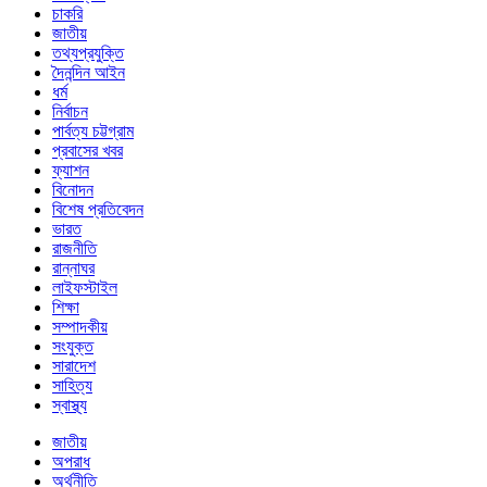
চাকরি
জাতীয়
তথ্যপ্রযুক্তি
দৈনন্দিন আইন
ধর্ম
নির্বাচন
পার্বত্য চট্টগ্রাম
প্রবাসের খবর
ফ্যাশন
বিনোদন
বিশেষ প্রতিবেদন
ভারত
রাজনীতি
রান্নাঘর
লাইফস্টাইল
শিক্ষা
সম্পাদকীয়
সংযুক্ত
সারাদেশ
সাহিত্য
স্বাস্থ্য
জাতীয়
অপরাধ
অর্থনীতি