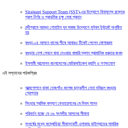
Sirajganj Support Team (SST)-এর উদ্যোগে বিনামূল্যে রক্তের
গ্রুপ নির্ণয় ও প্রাথমিক চক্ষু সেবা প্রদান
নন্দীগ্রামে আমড়া গোহাইল যুব সমাজ উদ্যোগে ফুটবল টুর্নামেন্ট অনুষ্ঠিত
হয়
বগুড়া-০৪ আসনে ধানের শীষে আবারও টিকেট পেলেন মোশাররফ
বগুড়ায় নেশা সেবনে বাধা দেওয়ায় খামারি স্বপন প্রামানিক গুরুতর জখম
ইসলামী আন্দোলন বাংলাদেশের মোটরসাইকেল র‍্যালি ও গণসংযোগ
এই সপ্তাহের পাঠকপ্রিয়
আত্মগোপনে থাকা তেজগাঁও কলেজ ছাত্রলীগ নেতা দবিরূল বগুড়ায়
গ্রেপ্তার
সিংড়ায় শ্রমিক কল্যাণ ফেডারেশনের মে দিবস পালন
পরিবর্তন হচ্ছে যে ৩৯ সংসদীয় আসনের সীমানা
সংঘর্ষের মধ্যে কম্বোডিয়া সীমান্তবর্তী এলাকায় থাইল্যান্ডের সামরিক