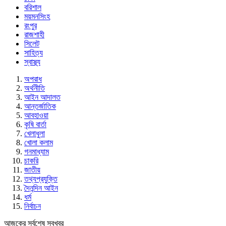
বরিশাল
ময়মনসিংহ
রংপুর
রাজশাহী
সিলেট
সাহিত্য
স্বাস্থ্য
অপরাধ
অর্থনীতি
আইন আদালত
আন্তর্জাতিক
আবহাওয়া
কৃষি বার্তা
খেলাধুলা
খোলা কলাম
গনমাধ্যাম
চাকরি
জাতীয়
তথ্যপ্রযুক্তি
দৈনন্দিন আইন
ধর্ম
নির্বাচন
আজকের সর্বশেষ সবখবর