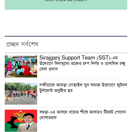
ভিডিও ব্যবহার করা বেআইনি।
প্রচ্ছদ সর্বশেষ
Sirajganj Support Team (SST)-এর
উদ্যোগে বিনামূল্যে রক্তের গ্রুপ নির্ণয় ও প্রাথমিক চক্ষু
সেবা প্রদান
নন্দীগ্রামে আমড়া গোহাইল যুব সমাজ উদ্যোগে ফুটবল
টুর্নামেন্ট অনুষ্ঠিত হয়
বগুড়া-০৪ আসনে ধানের শীষে আবারও টিকেট পেলেন
মোশাররফ