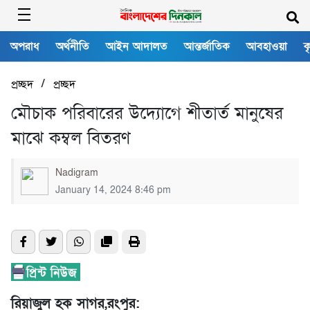
অপরাধ
অর্থনীতি
আইন আদালত
আন্তর্জাতিক
আবহাওয়া
ক
/
প্রচ্ছদ
প্রচ্ছদ
মৌচাক পরিবারের উদ্যোগে শীতার্ত মানুষের
মাঝে কম্বল বিতরণ
Nadigram
January 14, 2024 8:46 pm
রিয়াজুল হক সাগর,রংপুর: