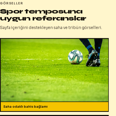
GÖRSELLER
Spor temposuna
uygun referanslar
Sayfa içeriğini destekleyen saha ve tribün görselleri.
Saha odaklı bahis bağlamı