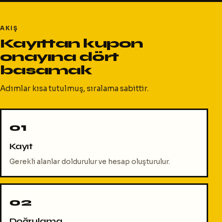
AKIŞ
Kayıttan kupon
onayına dört
basamak
Adımlar kısa tutulmuş, sıralama sabittir.
Kayıt
Gerekli alanlar doldurulur ve hesap oluşturulur.
Doğrulama