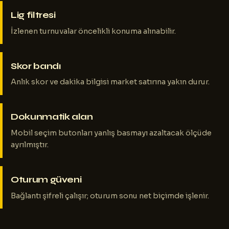
Lig filtresi
İzlenen turnuvalar öncelikli konuma alınabilir.
Skor bandı
Anlık skor ve dakika bilgisi market satırına yakın durur.
Dokunmatik alan
Mobil seçim butonları yanlış basmayı azaltacak ölçüde
ayrılmıştır.
Oturum güveni
Bağlantı şifreli çalışır; oturum sonu net biçimde işlenir.