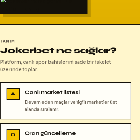
TANIM
Jokerbet ne sağlar?
Platform, canlı spor bahislerini sade bir iskelet
üzerinde toplar.
Canlı market listesi
A
Devam eden maçlar ve ilgili marketler üst
alanda sıralanır.
Oran güncelleme
B