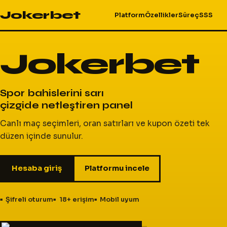
Jokerbet
Platform
Özellikler
Süreç
SSS
Jokerbet
Spor bahislerini sarı
çizgide netleştiren panel
Canlı maç seçimleri, oran satırları ve kupon özeti tek
düzen içinde sunulur.
Hesaba giriş
Platformu incele
Şifreli oturum
18+ erişim
Mobil uyum