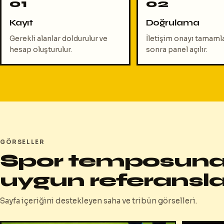
Kayıt
Doğrulama
Gerekli alanlar doldurulur ve
İletişim onayı tamaml
hesap oluşturulur.
sonra panel açılır.
GÖRSELLER
Spor temposun
uygun referansla
Sayfa içeriğini destekleyen saha ve tribün görselleri.