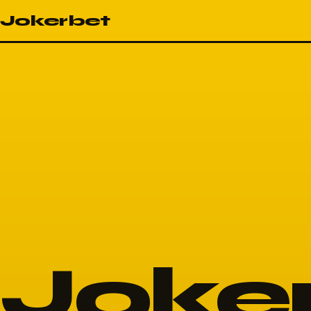
Jokerbet
Joke