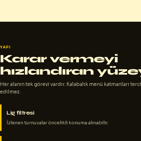
YAPI
Karar vermeyi
hızlandıran yüze
Her alanın tek görevi vardır. Kalabalık menü katmanları terc
edilmez.
Lig filtresi
İzlenen turnuvalar öncelikli konuma alınabilir.