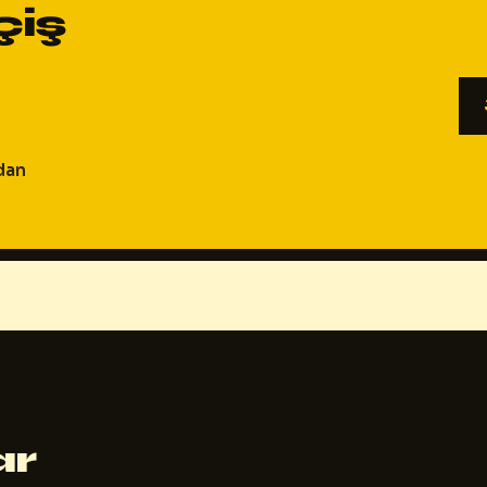
çiş
ndan
ar