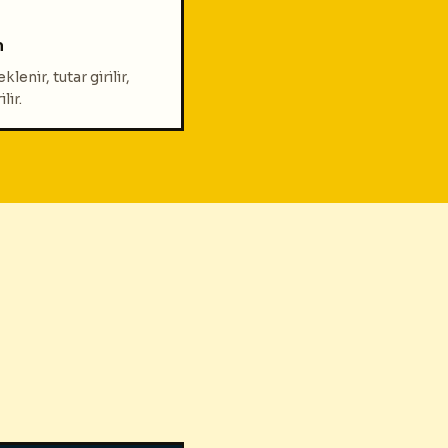
n
lenir, tutar girilir,
lir.