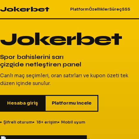
Jokerbet
Platform
Özellikler
Süreç
SSS
Jokerbet
Spor bahislerini sarı
çizgide netleştiren panel
Canlı maç seçimleri, oran satırları ve kupon özeti tek
düzen içinde sunulur.
Hesaba giriş
Platformu incele
Şifreli oturum
18+ erişim
Mobil uyum