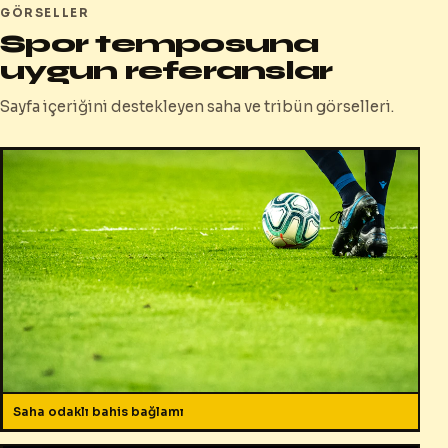
GÖRSELLER
Spor temposuna
uygun referanslar
Sayfa içeriğini destekleyen saha ve tribün görselleri.
Saha odaklı bahis bağlamı