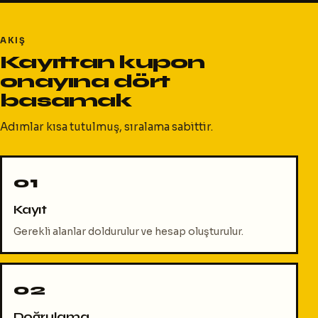
AKIŞ
Kayıttan kupon
onayına dört
basamak
Adımlar kısa tutulmuş, sıralama sabittir.
Kayıt
Gerekli alanlar doldurulur ve hesap oluşturulur.
Doğrulama