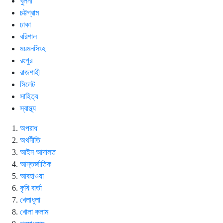
খুলনা
চট্টগ্রাম
ঢাকা
বরিশাল
ময়মনসিংহ
রংপুর
রাজশাহী
সিলেট
সাহিত্য
স্বাস্থ্য
অপরাধ
অর্থনীতি
আইন আদালত
আন্তর্জাতিক
আবহাওয়া
কৃষি বার্তা
খেলাধুলা
খোলা কলাম