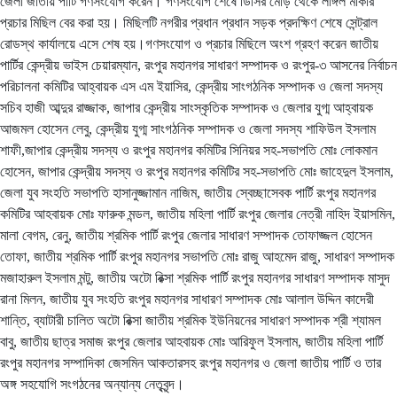
জেলা জাতীয় পার্টি গণসংযোগ করেন। গণসংযোগ শেষে ডিসির মোড় থেকে লাঙ্গল মার্কার
প্রচার মিছিল বের করা হয়। মিছিলটি নগরীর প্রধান প্রধান সড়ক প্রদক্ষিণ শেষে সেন্ট্রাল
রোডস্থ কার্যালয়ে এসে শেষ হয়।গণসংযোগ ও প্রচার মিছিলে অংশ গ্রহণ করেন জাতীয়
পার্টির কেন্দ্রীয় ভাইস চেয়ারম্যান, রংপুর মহানগর সাধারণ সম্পাদক ও রংপুর-৩ আসনের নির্বাচন
পরিচালনা কমিটির আহ্বায়ক এস এম ইয়াসির, কেন্দ্রীয় সাংগঠনিক সম্পাদক ও জেলা সদস্য
সচিব হাজী আব্দুর রাজ্জাক, জাপার কেন্দ্রীয় সাংস্কৃতিক সম্পাদক ও জেলার যুগ্ম আহ্বায়ক
আজমল হোসেন লেবু, কেন্দ্রীয় যুগ্ম সাংগঠনিক সম্পাদক ও জেলা সদস্য শাফিউল ইসলাম
শাফী,জাপার কেন্দ্রীয় সদস্য ও রংপুর মহানগর কমিটির সিনিয়র সহ-সভাপতি মোঃ লোকমান
হোসেন, জাপার কেন্দ্রীয় সদস্য ও রংপুর মহানগর কমিটির সহ-সভাপতি মোঃ জাহেদুল ইসলাম,
জেলা যুব সংহতি সভাপতি হাসানুজ্জামান নাজিম, জাতীয় স্বেচ্ছাসেবক পার্টি রংপুর মহানগর
কমিটির আহবায়ক মোঃ ফারুক মন্ডল, জাতীয় মহিলা পার্টি রংপুর জেলার নেত্রী নাহিদ ইয়াসমিন,
মালা বেগম, রেনু, জাতীয় শ্রমিক পার্টি রংপুর জেলার সাধারণ সম্পাদক তোফাজ্জল হোসেন
তোফা, জাতীয় শ্রমিক পার্টি রংপুর মহানগর সভাপতি মোঃ রাজু আহমেদ রাজু, সাধারণ সম্পাদক
মজাহারুল ইসলাম মন্টু, জাতীয় অটো রিক্সা শ্রমিক পার্টি রংপুর মহানগর সাধারণ সম্পাদক মাসুদ
রানা মিলন, জাতীয় যুব সংহতি রংপুর মহানগর সাধারণ সম্পাদক মোঃ আলাল উদ্দিন কাদেরী
শান্তি, ব্যাটারী চালিত অটো রিক্সা জাতীয় শ্রমিক ইউনিয়নের সাধারণ সম্পাদক শ্রী শ্যামল
বাবু, জাতীয় ছাত্র সমাজ রংপুর জেলার আহবায়ক মোঃ আরিফুল ইসলাম, জাতীয় মহিলা পার্টি
রংপুর মহানগর সম্পাদিকা জেসমিন আকতারসহ রংপুর মহানগর ও জেলা জাতীয় পার্টি ও তার
অঙ্গ সহযোগি সংগঠনের অন্যান্য নেতৃবৃন্দ।