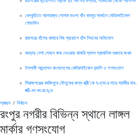
রায়গঞ্জের ভূঁইয়াগাঁতী ব্রিজে দুই কিশোর উদ্ধার, পরিবারের খোঁজে প্রশাসন
বেলকুচিতে আলহাজ্ব গোলাম মওলা খাঁন বাবলুর সমর্থনে মোটরসাইকেল
শোডাউন
রায়গঞ্জে হাঁসের খামারে বিষ প্রয়োগে হাঁস নিধনের অভিযোগ
বগুড়ায় নেশা সেবনে বাধা দেওয়ায় খামারি স্বপন প্রামানিক গুরুতর জখম
ইসলামী আন্দোলন বাংলাদেশের মোটরসাইকেল র‍্যালি ও গণসংযোগ
সিরাজগঞ্জের কাজিপুরে যৌতুকের জন্য স্ত্রী’কে হ-ত্যা-র দায়ে স্বামীর যাব-
জ্জী-বন কা-রা-দ-ন্ড
প্রচ্ছদ
/
নির্বাচন
রংপুর নগরীর বিভিন্ন স্থানে লাঙ্গল
মার্কার গণসংযোগ