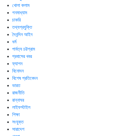
খোলা কলাম
গনমাধ্যাম
চাকরি
তথ্যপ্রযুক্তি
দৈনন্দিন আইন
ধর্ম
পার্বত্য চট্টগ্রাম
প্রবাসের খবর
ফ্যাশন
বিনোদন
বিশেষ প্রতিবেদন
ভারত
রাজনীতি
রান্নাঘর
লাইফস্টাইল
শিক্ষা
সংযুক্ত
সারাদেশ