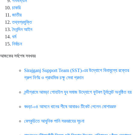
গনমাধ্যাম
চাকরি
জাতীয়
তথ্যপ্রযুক্তি
দৈনন্দিন আইন
ধর্ম
নির্বাচন
আজকের সর্বশেষ সবখবর
Sirajganj Support Team (SST)-এর উদ্যোগে বিনামূল্যে রক্তের
গ্রুপ নির্ণয় ও প্রাথমিক চক্ষু সেবা প্রদান
নন্দীগ্রামে আমড়া গোহাইল যুব সমাজ উদ্যোগে ফুটবল টুর্নামেন্ট অনুষ্ঠিত হয়
বগুড়া-০৪ আসনে ধানের শীষে আবারও টিকেট পেলেন মোশাররফ
বেলকুচিতে আধুনিক পানি সরবরাহের সূচনা