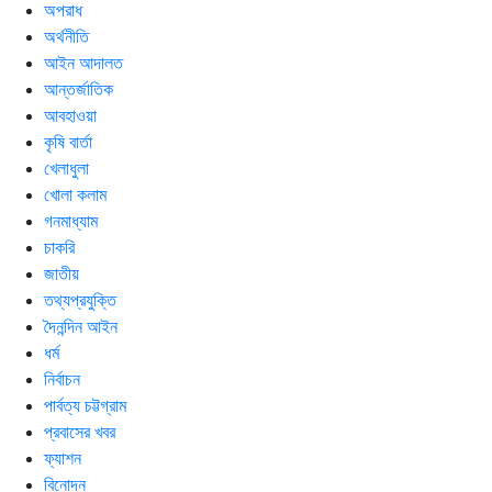
অপরাধ
অর্থনীতি
আইন আদালত
আন্তর্জাতিক
আবহাওয়া
কৃষি বার্তা
খেলাধুলা
খোলা কলাম
গনমাধ্যাম
চাকরি
জাতীয়
তথ্যপ্রযুক্তি
দৈনন্দিন আইন
ধর্ম
নির্বাচন
পার্বত্য চট্টগ্রাম
প্রবাসের খবর
ফ্যাশন
বিনোদন