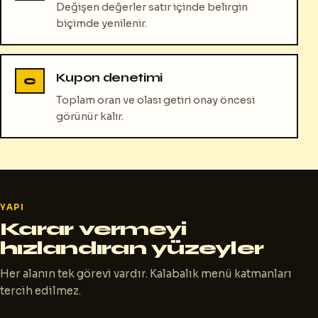
Değişen değerler satır içinde belirgin
biçimde yenilenir.
Kupon denetimi
C
Toplam oran ve olası getiri onay öncesi
görünür kalır.
YAPI
Karar vermeyi
hızlandıran yüzeyler
Her alanın tek görevi vardır. Kalabalık menü katmanları
tercih edilmez.