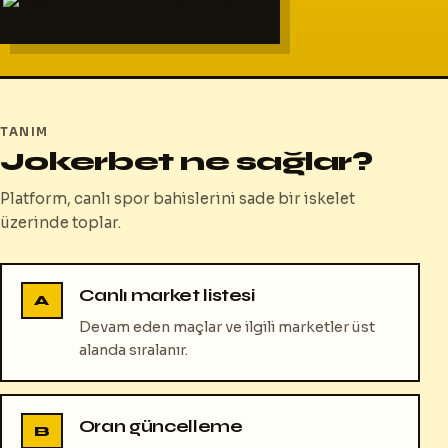
TANIM
Jokerbet ne sağlar?
Platform, canlı spor bahislerini sade bir iskelet
üzerinde toplar.
Canlı market listesi
A
Devam eden maçlar ve ilgili marketler üst
alanda sıralanır.
Oran güncelleme
B