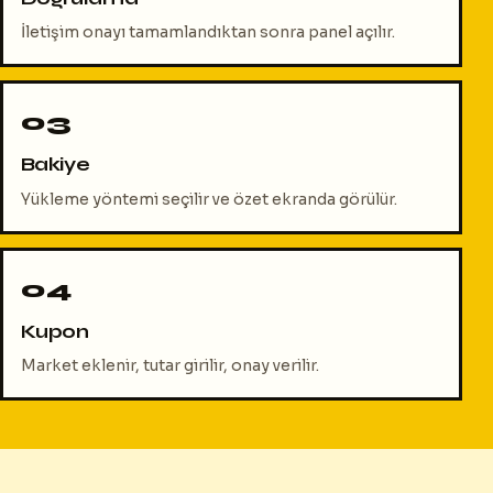
İletişim onayı tamamlandıktan sonra panel açılır.
Bakiye
Yükleme yöntemi seçilir ve özet ekranda görülür.
Kupon
Market eklenir, tutar girilir, onay verilir.