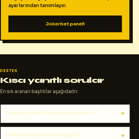
ayarlarından tanımlayın
Jokerbet paneli
DESTEK
Kısa yanıtlı sorular
En sık aranan başlıklar aşağıdadır.
Jokerbet mobil tarayıcıda çalışır mı?
Oranlar hangi sıklıkla değişir?