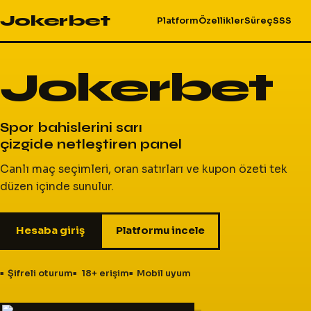
Jokerbet
Platform
Özellikler
Süreç
SSS
Jokerbet
Spor bahislerini sarı
çizgide netleştiren panel
Canlı maç seçimleri, oran satırları ve kupon özeti tek
düzen içinde sunulur.
Hesaba giriş
Platformu incele
Şifreli oturum
18+ erişim
Mobil uyum