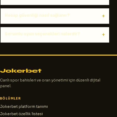
Hesap güvenliği nasıl sağlanır?
Sorumlu oyun seçenekleri nelerdir?
Jokerbet
Canlı spor bahisleri ve oran yönetimi için düzenli dijital
panel.
BÖLÜMLER
Jokerbet platform tanımı
Jokerbet özellik listesi