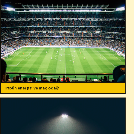
Tribün enerjisi ve maç odağı