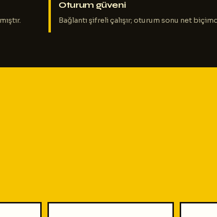
Oturum güveni
mıştır.
Bağlantı şifreli çalışır; oturum sonu net biçimd