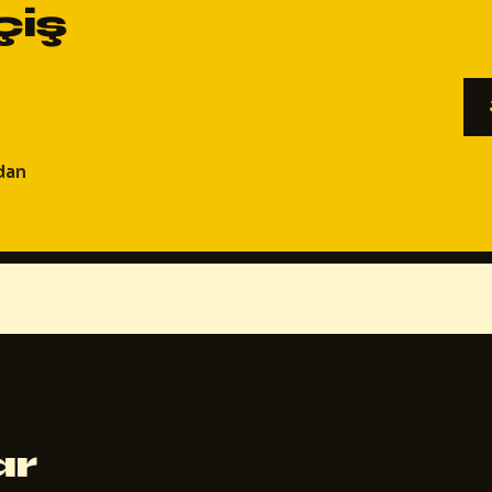
çiş
ndan
ar