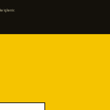
e işlenir.