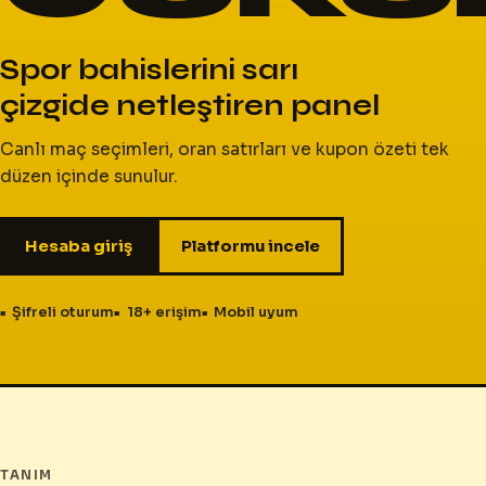
Spor bahislerini sarı
çizgide netleştiren panel
Canlı maç seçimleri, oran satırları ve kupon özeti tek
düzen içinde sunulur.
Hesaba giriş
Platformu incele
Şifreli oturum
18+ erişim
Mobil uyum
TANIM