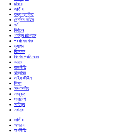
চাকরি
জাতীয়
তথ্যপ্রযুক্তি
দৈনন্দিন আইন
ধর্ম
নির্বাচন
পার্বত্য চট্টগ্রাম
প্রবাসের খবর
ফ্যাশন
বিনোদন
বিশেষ প্রতিবেদন
ভারত
রাজনীতি
রান্নাঘর
লাইফস্টাইল
শিক্ষা
সম্পাদকীয়
সংযুক্ত
সারাদেশ
সাহিত্য
স্বাস্থ্য
জাতীয়
অপরাধ
অর্থনীতি