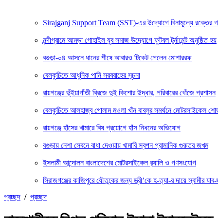
Sirajganj Support Team (SST)-এর উদ্যোগে বিনামূল্যে রক্তের গ্রুপ ন
নন্দীগ্রামে আমড়া গোহাইল যুব সমাজ উদ্যোগে ফুটবল টুর্নামেন্ট অনুষ্ঠিত হয়
বগুড়া-০৪ আসনে ধানের শীষে আবারও টিকেট পেলেন মোশাররফ
বেলকুচিতে আধুনিক পানি সরবরাহের সূচনা
রায়গঞ্জের ভূঁইয়াগাঁতী ব্রিজে দুই কিশোর উদ্ধার, পরিবারের খোঁজে প্রশাসন
বেলকুচিতে আলহাজ্ব গোলাম মওলা খাঁন বাবলুর সমর্থনে মোটরসাইকেল শ
রায়গঞ্জে হাঁসের খামারে বিষ প্রয়োগে হাঁস নিধনের অভিযোগ
বগুড়ায় নেশা সেবনে বাধা দেওয়ায় খামারি স্বপন প্রামানিক গুরুতর জখম
ইসলামী আন্দোলন বাংলাদেশের মোটরসাইকেল র‍্যালি ও গণসংযোগ
সিরাজগঞ্জের কাজিপুরে যৌতুকের জন্য স্ত্রী’কে হ-ত্যা-র দায়ে স্বামীর যাব-জ
প্রচ্ছদ
/
প্রচ্ছদ