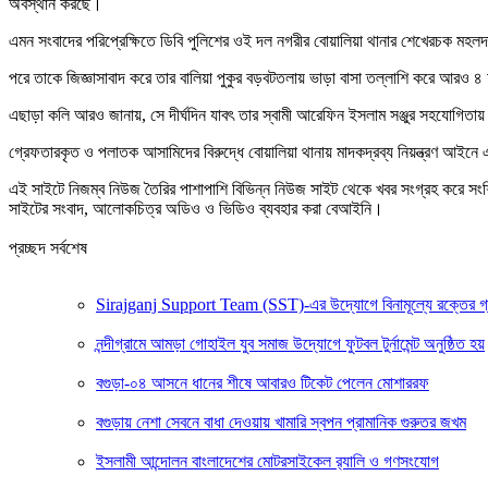
অবস্থান করছে।
এমন সংবাদের পরিপ্রেক্ষিতে ডিবি পুলিশের ওই দল নগরীর বোয়ালিয়া থানার শেখেরচক ম
পরে তাকে জিজ্ঞাসাবাদ করে তার বালিয়া পুকুর বড়বটতলায় ভাড়া বাসা তল্লাশি করে আরও ৪
এছাড়া কলি আরও জানায়, সে দীর্ঘদিন যাবৎ তার স্বামী আরেফিন ইসলাম সঞ্জুর সহযোগিতায়
গ্রেফতারকৃত ও পলাতক আসামিদের বিরুদ্ধে বোয়ালিয়া থানায় মাদকদ্রব্য নিয়ন্ত্রণ আইন
এই সাইটে নিজম্ব নিউজ তৈরির পাশাপাশি বিভিন্ন নিউজ সাইট থেকে খবর সংগ্রহ করে সং
সাইটের সংবাদ, আলোকচিত্র অডিও ও ভিডিও ব্যবহার করা বেআইনি।
প্রচ্ছদ সর্বশেষ
Sirajganj Support Team (SST)-এর উদ্যোগে বিনামূল্যে রক্তের গ্রুপ ন
নন্দীগ্রামে আমড়া গোহাইল যুব সমাজ উদ্যোগে ফুটবল টুর্নামেন্ট অনুষ্ঠিত হয়
বগুড়া-০৪ আসনে ধানের শীষে আবারও টিকেট পেলেন মোশাররফ
বগুড়ায় নেশা সেবনে বাধা দেওয়ায় খামারি স্বপন প্রামানিক গুরুতর জখম
ইসলামী আন্দোলন বাংলাদেশের মোটরসাইকেল র‍্যালি ও গণসংযোগ