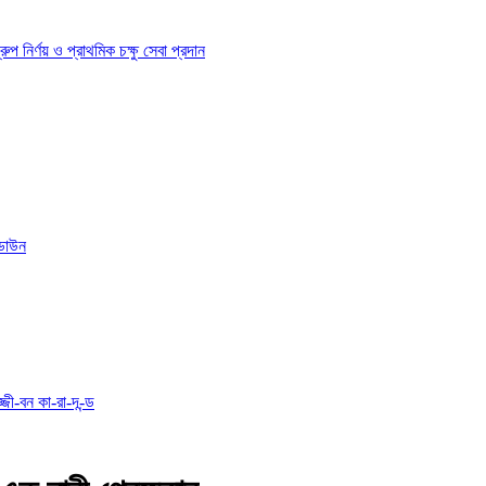
ির্ণয় ও প্রাথমিক চক্ষু সেবা প্রদান
োডাউন
্জী-বন কা-রা-দ-ন্ড