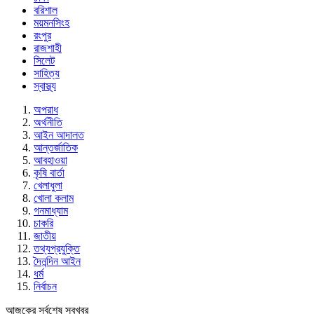
বরিশাল
ময়মনসিংহ
রংপুর
রাজশাহী
সিলেট
সাহিত্য
স্বাস্থ্য
অপরাধ
অর্থনীতি
আইন আদালত
আন্তর্জাতিক
আবহাওয়া
কৃষি বার্তা
খেলাধুলা
খোলা কলাম
গনমাধ্যাম
চাকরি
জাতীয়
তথ্যপ্রযুক্তি
দৈনন্দিন আইন
ধর্ম
নির্বাচন
আজকের সর্বশেষ সবখবর