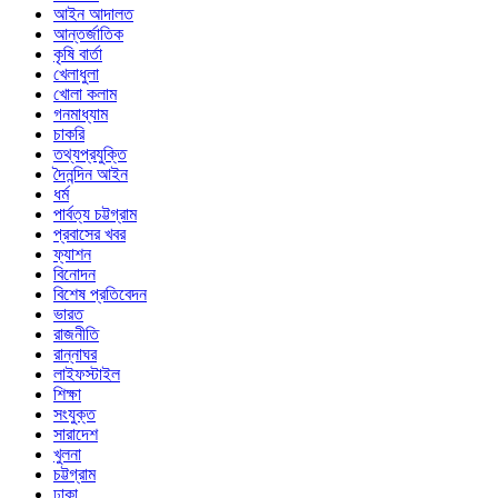
আইন আদালত
আন্তর্জাতিক
কৃষি বার্তা
খেলাধুলা
খোলা কলাম
গনমাধ্যাম
চাকরি
তথ্যপ্রযুক্তি
দৈনন্দিন আইন
ধর্ম
পার্বত্য চট্টগ্রাম
প্রবাসের খবর
ফ্যাশন
বিনোদন
বিশেষ প্রতিবেদন
ভারত
রাজনীতি
রান্নাঘর
লাইফস্টাইল
শিক্ষা
সংযুক্ত
সারাদেশ
খুলনা
চট্টগ্রাম
ঢাকা