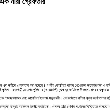
 এক নারী গ্রেফতার
ে এক নারীকে গ্রেফতার করা হয়েছে। নগরীর বোয়ালিয়া থানার শেখেরচক মহলদারপাড়া ও বালিয়
 পুলিশ। রাজশাহী মহানগর পুলিশের (আরএমপি) মুখপাত্র জামিরুল ইসলাম রোববার দুপুরে এ
মহলদারপাড়ার মো: আরেফিন ইসলাম সঞ্জুর স্ত্রী। সে বর্তমানে বালিয়া পুকুর বড়বটতলার বাসি
মাদকদ্রব্য উদ্ধার অভিযান ডিউটি করছিলো। এসময় তারা গোপন সংবাদের ভিত্তিতে জানতে পা