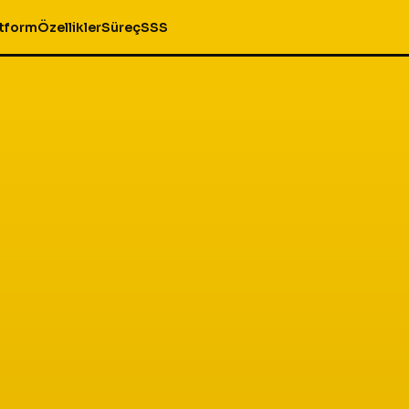
atform
Özellikler
Süreç
SSS