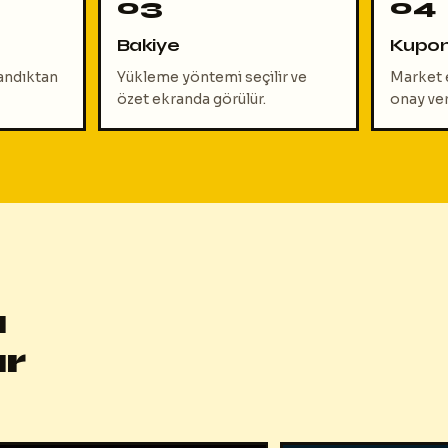
Bakiye
Kupo
andıktan
Yükleme yöntemi seçilir ve
Market ek
özet ekranda görülür.
onay veri
a
r