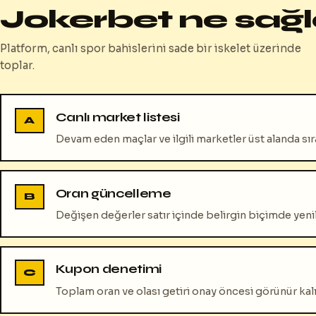
Jokerbet ne sağl
Platform, canlı spor bahislerini sade bir iskelet üzerinde
toplar.
Canlı market listesi
A
Devam eden maçlar ve ilgili marketler üst alanda sıra
Oran güncelleme
B
Değişen değerler satır içinde belirgin biçimde yenil
Kupon denetimi
C
Toplam oran ve olası getiri onay öncesi görünür kalı