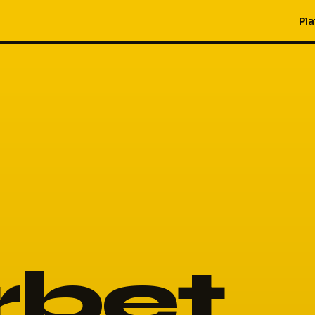
Pl
rbet