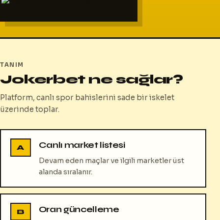
TANIM
Jokerbet ne sağlar?
Platform, canlı spor bahislerini sade bir iskelet
üzerinde toplar.
Canlı market listesi
A
Devam eden maçlar ve ilgili marketler üst
alanda sıralanır.
Oran güncelleme
B