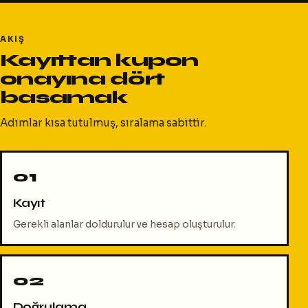
AKIŞ
Kayıttan kupon
onayına dört
basamak
Adımlar kısa tutulmuş, sıralama sabittir.
Kayıt
Gerekli alanlar doldurulur ve hesap oluşturulur.
Doğrulama