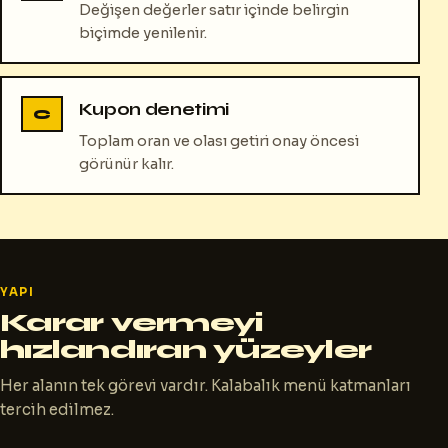
Değişen değerler satır içinde belirgin
biçimde yenilenir.
Kupon denetimi
C
Toplam oran ve olası getiri onay öncesi
görünür kalır.
YAPI
Karar vermeyi
hızlandıran yüzeyler
Her alanın tek görevi vardır. Kalabalık menü katmanları
tercih edilmez.