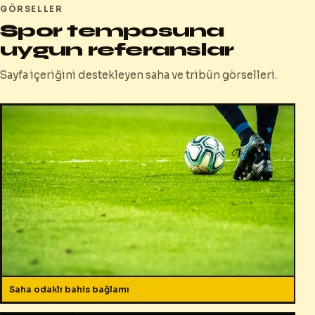
GÖRSELLER
Spor temposuna
uygun referanslar
Sayfa içeriğini destekleyen saha ve tribün görselleri.
Saha odaklı bahis bağlamı