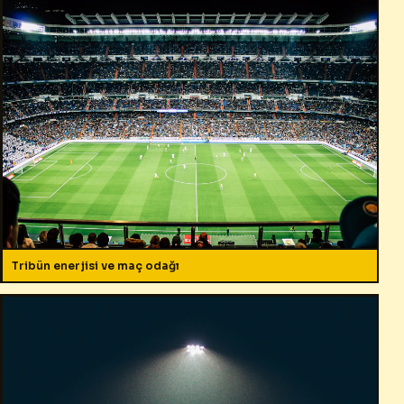
Tribün enerjisi ve maç odağı