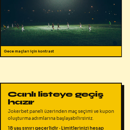
Gece maçları için kontrast
Canlı listeye geçiş
hazır
Jokerbet paneli üzerinden maç seçimi ve kupon
oluşturma adımlarına başlayabilirsiniz.
18 yaş sınırı geçerlidir · Limitlerinizi hesap