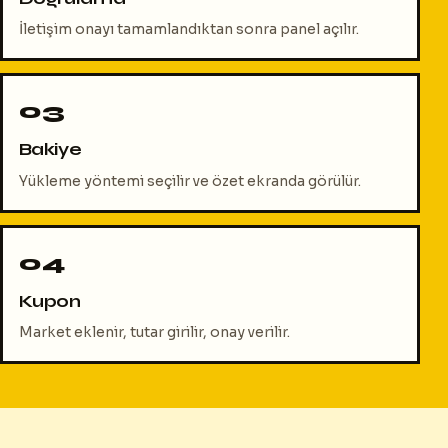
İletişim onayı tamamlandıktan sonra panel açılır.
Bakiye
Yükleme yöntemi seçilir ve özet ekranda görülür.
Kupon
Market eklenir, tutar girilir, onay verilir.