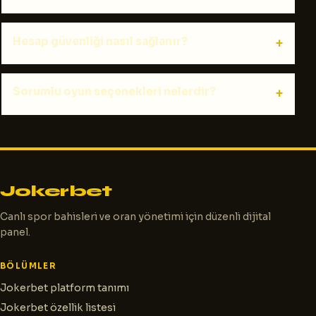
Hesap güvenliği nasıl sağlanır?
Sorumlu oyun seçenekleri nelerdir?
Jokerbet
Canlı spor bahisleri ve oran yönetimi için düzenli dijital
panel.
BÖLÜMLER
Jokerbet platform tanımı
Jokerbet özellik listesi