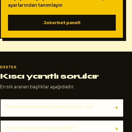
ayarlarından tanımlayın
Jokerbet paneli
DESTEK
Kısa yanıtlı sorular
En sık aranan başlıklar aşağıdadır.
Jokerbet mobil tarayıcıda çalışır mı?
Oranlar hangi sıklıkla değişir?