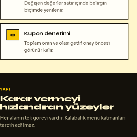
Değişen değerler satır içinde belirgin
biçimde yenilenir.
Kupon denetimi
C
Toplam oran ve olası getiri onay öncesi
görünür kalır.
YAPI
Karar vermeyi
hızlandıran yüzeyler
Her alanın tek görevi vardır. Kalabalık menü katmanları
tercih edilmez.