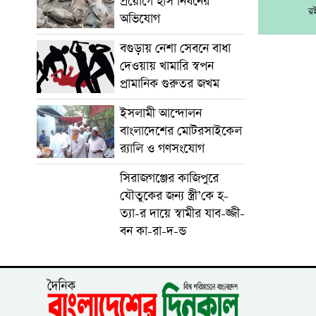
প্রয়োগে হাঁস নিধনের
র
অভিযোগ
বগুড়ায় নেশা সেবনে বাধা
দেওয়ায় খামারি স্বপন
প্রামানিক গুরুতর জখম
ইসলামী আন্দোলন
বাংলাদেশের মোটরসাইকেল
র‍্যালি ও গণসংযোগ
সিরাজগঞ্জের কাজিপুরে
যৌতুকের জন্য স্ত্রী’কে হ-
ত্যা-র দায়ে স্বামীর যাব-জ্জী-
বন কা-রা-দ-ন্ড