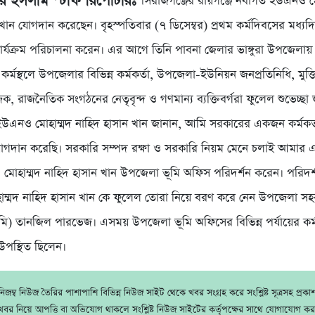
র ইসলাম স্টাফ রিপোর্টারঃ
সিরাজগঞ্জের রায়গঞ্জে নবাগত ইউএনও ম
খান যোগদান করেছেন। বৃহস্পতিবার (৭ ডিসেম্বর) প্রথম কর্মদিবসের মধ্যদ
র্যক্রম পরিচালনা করেন। এর আগে তিনি পাবনা জেলার ভাঙ্গুরা উপজেলায়
কর্মস্থলে উপজেলার বিভিন্ন কর্মকর্তা, উপজেলা-ইউনিয়ন জনপ্রতিনিধি, মুক্ত
জিক, রাজনৈতিক সংগঠনের নেতৃবৃন্দ ও গণমান্য ব্যক্তিবর্গরা ফুলেল শুভেচ্ছা
। ইউএনও মোহাম্মদ নাহিদ হাসান খান জানান, আমি সরকারের একজন কর্মকর্
দান করেছি। সরকারি সম্পদ রক্ষা ও সরকারি নিয়ম মেনে চলাই আমার এ
োহাম্মদ নাহিদ হাসান খান উপজেলা ভূমি অফিস পরিদর্শন করেন। পরিদর
ম্মদ নাহিদ হাসান খান কে ফুলেল তোরা নিয়ে বরণ করে নেন উপজেলা সহ
মি) তানজিল পারভেজ। এসময় উপজেলা ভূমি অফিসের বিভিন্ন পর্যায়ের কর্ম
দ উপস্থিত ছিলেন।
জম্ব নিউজ তৈরির পাশাপাশি বিভিন্ন নিউজ সাইট থেকে খবর সংগ্রহ করে সংশ্লিষ্ট সূত্রসহ প্রক
বর নিয়ে আপত্তি বা অভিযোগ থাকলে সংশ্লিষ্ট নিউজ সাইটের কর্তৃপক্ষের সাথে যোগাযোগ ক