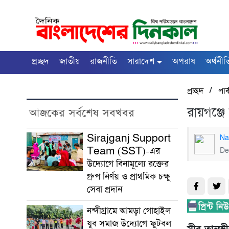
প্রচ্ছদ
জাতীয়
রাজনীতি
সারাদেশ
অপরাধ
অর্থনীত
/
প্রচ্ছদ
পার্
রায়গঞ্জ
আজকের সর্বশেষ সবখবর
Sirajganj Support
Na
Team (SST)-এর
De
উদ্যোগে বিনামূল্যে রক্তের
গ্রুপ নির্ণয় ও প্রাথমিক চক্ষু
সেবা প্রদান
নন্দীগ্রামে আমড়া গোহাইল
যুব সমাজ উদ্যোগে ফুটবল