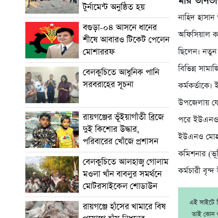
মীর তানভী
টুর্নামেন্ট অনুষ্ঠিত হয়
নাহিদ হাসান 
বগুড়া-০৪ আসনে ধানের
অফিসিয়াল কা
শীষে আবারও টিকেট পেলেন
মোশাররফ
ছিলেন। নতুন 
বিভিন্ন সামা
বেলকুচিতে আধুনিক পানি
সরবরাহের সূচনা
কর্মকর্তাকে
উপজেলায় যোগ
রায়গঞ্জের ভূঁইয়াগাঁতী ব্রিজে
পরে ইউএনও ম
দুই কিশোর উদ্ধার,
ইউএনও মোহা
পরিবারের খোঁজে প্রশাসন
কমিশনার (ভূ
বেলকুচিতে আলহাজ্ব গোলাম
কর্মচারী বৃন্
মওলা খাঁন বাবলুর সমর্থনে
মোটরসাইকেল শোডাউন
এই সাইটে নি
রায়গঞ্জে হাঁসের খামারে বিষ
তাই কোন খ