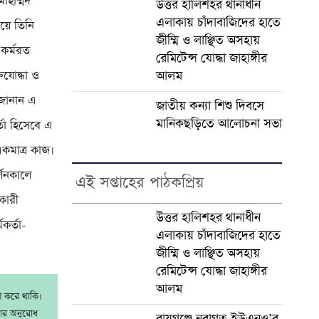
োহাম্মদ
উত্তর হালিশহর থানাধীন
এলাকায় চাঁদাবাজিদের হাতে
িয়ে তিনি
জীম্মি ও লাঞ্ছিত অসহায়
 কর্মরত
রেমিটেন্স যোদ্ধা জাহাঙ্গীর
আলম
িযোদ্ধা ও
 জানান এ
জাতীয় কন্যা শিশু দিবসে
মানিকছড়িতে আলোচনা সভা
তা হিসেবে এ
কমাত্র কাজ।
্শনকালে
এই সপ্তাহের পাঠকপ্রিয়
কারী
উত্তর হালিশহর থানাধীন
কর্তা-
এলাকায় চাঁদাবাজিদের হাতে
জীম্মি ও লাঞ্ছিত অসহায়
রেমিটেন্স যোদ্ধা জাহাঙ্গীর
আলম
াশ করে থাকি।
রার অনুরোধ
রায়গঞ্জে নবাগত ইউএনও’র