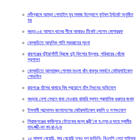
নন্দীগ্রামে আমড়া গোহাইল যুব সমাজ উদ্যোগে ফুটবল টুর্নামেন্ট অনুষ্ঠিত
হয়
বগুড়া-০৪ আসনে ধানের শীষে আবারও টিকেট পেলেন মোশাররফ
বেলকুচিতে আধুনিক পানি সরবরাহের সূচনা
রায়গঞ্জের ভূঁইয়াগাঁতী ব্রিজে দুই কিশোর উদ্ধার, পরিবারের খোঁজে
প্রশাসন
বেলকুচিতে আলহাজ্ব গোলাম মওলা খাঁন বাবলুর সমর্থনে মোটরসাইকেল
শোডাউন
রায়গঞ্জে হাঁসের খামারে বিষ প্রয়োগে হাঁস নিধনের অভিযোগ
বগুড়ায় নেশা সেবনে বাধা দেওয়ায় খামারি স্বপন প্রামানিক গুরুতর জখম
ইসলামী আন্দোলন বাংলাদেশের মোটরসাইকেল র‍্যালি ও গণসংযোগ
সিরাজগঞ্জের কাজিপুরে যৌতুকের জন্য স্ত্রী’কে হ-ত্যা-র দায়ে স্বামীর
যাব-জ্জী-বন কা-রা-দ-ন্ড
১৫ মামলা খেয়েছি, মার খেয়েছি তবুও দল ছাড়িনি- বিএনপি নেতা দাউদার