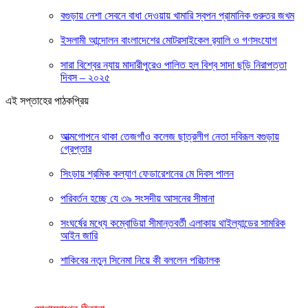
বগুড়ায় নেশা সেবনে বাধা দেওয়ায় খামারি স্বপন প্রামানিক গুরুতর জখম
ইসলামী আন্দোলন বাংলাদেশের মোটরসাইকেল র‍্যালি ও গণসংযোগ
সারা বিশ্বের ন্যায় মাদারীপুরেও পালিত হল বিশ্ব সাদা ছড়ি নিরাপত্তা
দিবস – ২০২৫
এই সপ্তাহের পাঠকপ্রিয়
আত্মগোপনে থাকা তেজগাঁও কলেজ ছাত্রলীগ নেতা দবিরূল বগুড়ায়
গ্রেপ্তার
সিংড়ায় শ্রমিক কল্যাণ ফেডারেশনের মে দিবস পালন
পরিবর্তন হচ্ছে যে ৩৯ সংসদীয় আসনের সীমানা
সংঘর্ষের মধ্যে কম্বোডিয়া সীমান্তবর্তী এলাকায় থাইল্যান্ডের সামরিক
আইন জারি
শাকিবের নতুন সিনেমা নিয়ে কী বললেন পরিচালক