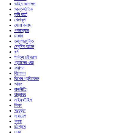
আইন আদালত
আন্তর্জাতিক
কৃষি বার্তা
খেলাধুলা
খোলা কলাম
গনমাধ্যাম
চাকরি
তথ্যপ্রযুক্তি
দৈনন্দিন আইন
ধর্ম
পার্বত্য চট্টগ্রাম
প্রবাসের খবর
ফ্যাশন
বিনোদন
বিশেষ প্রতিবেদন
ভারত
রাজনীতি
রান্নাঘর
লাইফস্টাইল
শিক্ষা
সংযুক্ত
সারাদেশ
খুলনা
চট্টগ্রাম
ঢাকা