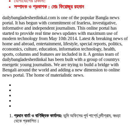
যোগাযোগের ঠিকানা:
সম্পাদক ও প্রকাশক : মোঃ ফিরোজুর রহমান
dailybangladesherdinkal.com is one of the popular Bangla news
portal. It has begun with commitment of fearless, investigative,
informative and independent journalism. This online portal has
started to provide real time news updates with maximum use of
modern technology from May 10th 2014. Latest & breaking news of
home and abroad, entertainment, lifestyle, special reports, politics,
economics, culture, education, information technology, health,
sports, columns and features are included in it. A genius team of
dailybangladesherdinkal has been built with a group of countrys
energetic young journalists. We are trying to build a bridge with
Bengali around the world and adding a new dimension to online
news portal. The home of materialistic news.
প্রধান বার্তা ও বাণিজ্যিক কার্যালয়:
ভূমি অফিসের পূর্ব পার্শ্বে নন্দীগ্রাম, বগুড়া
থেকে প্রকাশিত।