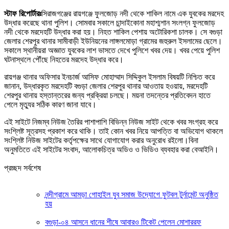
স্টাফ
রিপোর্টারঃ
সিরাজগঞ্জের রায়গঞ্জে ফুলজোড় নদী থেকে শাকিল নামে এক যুবকের মরদেহ
উদ্ধার করেছে থানা পুলিশ। সোমবার সকালে চান্দাইকোনা মহাশ্মশান সংলগ্ন ফুলজোড়
নদী থেকে মরদেহটি উদ্ধার করা হয়। নিহত শাকিল পেশায় অটোরিকশা চালক। সে বগুড়া
জেলার শেরপুর থানার সামীবাড়ী ইউনিয়নের লাঙ্গলমোড়া গ্রামের জহুরুল ইসলামের ছেলে।
সকালে স্থানীয়রা অজ্ঞাত যুবকের লাশ ভাসতে দেখে পুলিশে খবর দেয়। খবর পেয়ে পুলিশ
ঘটনাস্থলে পৌঁছে নিহতের মরদেহ উদ্ধার করে।
রায়গঞ্জ থানার অফিসার ইনচার্জ আসিফ মোহাম্মাদ সিদ্দিকুল ইসলাম বিষয়টি নিশ্চিত করে
জানান, উদ্ধারকৃত মরদেহটি বগুড়া জেলার শেরপুর থানার আওতায় হওয়ায়, মরদেহটি
শেরপুর থানায় হস্তান্তরের জন্য প্রক্রিয়া চলছে। ময়না তদন্তের প্রতিবেদন হাতে
পেলে মৃত্যুর সঠিক কারণ জানা যাবে।
এই সাইটে নিজম্ব নিউজ তৈরির পাশাপাশি বিভিন্ন নিউজ সাইট থেকে খবর সংগ্রহ করে
সংশ্লিষ্ট সূত্রসহ প্রকাশ করে থাকি। তাই কোন খবর নিয়ে আপত্তি বা অভিযোগ থাকলে
সংশ্লিষ্ট নিউজ সাইটের কর্তৃপক্ষের সাথে যোগাযোগ করার অনুরোধ রইলো।বিনা
অনুমতিতে এই সাইটের সংবাদ, আলোকচিত্র অডিও ও ভিডিও ব্যবহার করা বেআইনি।
প্রচ্ছদ সর্বশেষ
নন্দীগ্রামে আমড়া গোহাইল যুব সমাজ উদ্যোগে ফুটবল টুর্নামেন্ট অনুষ্ঠিত
হয়
বগুড়া-০৪ আসনে ধানের শীষে আবারও টিকেট পেলেন মোশাররফ