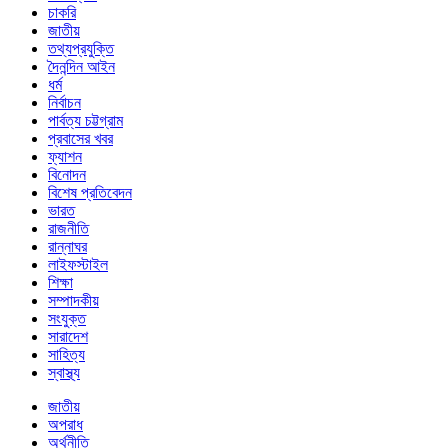
চাকরি
জাতীয়
তথ্যপ্রযুক্তি
দৈনন্দিন আইন
ধর্ম
নির্বাচন
পার্বত্য চট্টগ্রাম
প্রবাসের খবর
ফ্যাশন
বিনোদন
বিশেষ প্রতিবেদন
ভারত
রাজনীতি
রান্নাঘর
লাইফস্টাইল
শিক্ষা
সম্পাদকীয়
সংযুক্ত
সারাদেশ
সাহিত্য
স্বাস্থ্য
জাতীয়
অপরাধ
অর্থনীতি