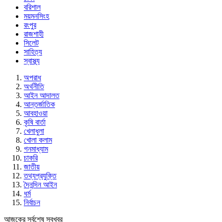
বরিশাল
ময়মনসিংহ
রংপুর
রাজশাহী
সিলেট
সাহিত্য
স্বাস্থ্য
অপরাধ
অর্থনীতি
আইন আদালত
আন্তর্জাতিক
আবহাওয়া
কৃষি বার্তা
খেলাধুলা
খোলা কলাম
গনমাধ্যাম
চাকরি
জাতীয়
তথ্যপ্রযুক্তি
দৈনন্দিন আইন
ধর্ম
নির্বাচন
আজকের সর্বশেষ সবখবর